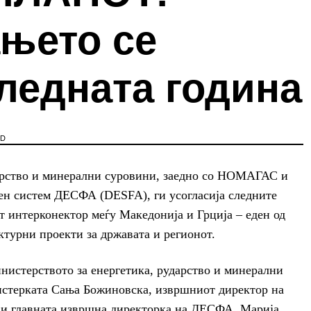
њето се
ледната година
AD
арство и минерални суровини, заедно со НОМАГАС и
сен систем ДЕСФА (DESFA), ги усогласија следните
от интерконектор меѓу Македонија и Грција – еден од
ктурни проекти за државата и регионот.
нистерството за енергетика, рударство и минерални
истерката Сања Божиновска, извршниот директор на
 главната извршна директорка на ДЕСФА, Марија