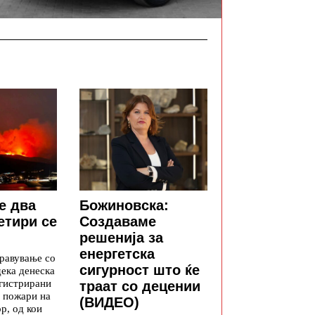
е два
Божиновска:
етири се
Создаваме
решенија за
енергетска
равување со
сигурност што ќе
дека денеска
егистрирани
траат со децении
 пожари на
(ВИДЕО)
р, од кои