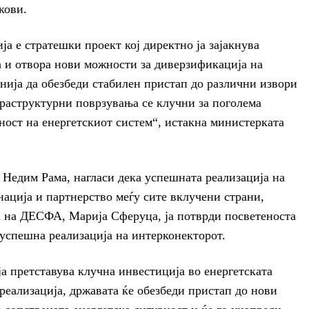
кови.
ја е стратешки проект кој директно ја зајакнува
а и отвора нови можности за диверзификација на
нија да обезбеди стабилен пристап до различни извори
фраструктурни поврзувања се клучни за поголема
ност на енергетскиот систем“, истакна министерката
едим Рама, нагласи дека успешната реализација на
ација и партнерство меѓу сите вклучени страни,
а на ДЕСФА, Марија Сферуца, ја потврди посветеноста
 успешна реализација на интерконекторот.
а претставува клучна инвестиција во енергетската
реализација, државата ќе обезбеди пристап до нови