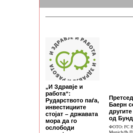
„И Здравје и
работа“:
Претсед
Рударството паѓа,
Баерн с
инвестициите
другите
стојат – државата
од Бунд
мора да го
ФОТО: FC B
ослободи
Munich/fb П