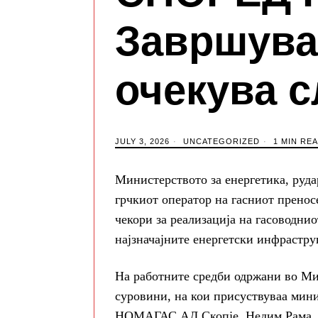
Завршува
очекува с
JULY 3, 2026
UNCATEGORIZED
1 MIN RE
Министерството за енергетика, руд
грчкиот оператор на гасниот прено
чекори за реализација на гасоводни
најзначајните енергетски инфрастру
На работните средби одржани во Ми
суровини, на кои присуствуваа мин
НОМАГАС АД Скопје, Недим Рама, и