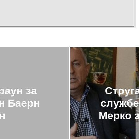
раун за
Струга
н Баерн
службе
н
Мерко з