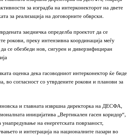
активности за изградба на интерконекторот на двете
ата за реализација на договорните обврски.
врдената заедничка определба проектот да се
ите рокови, преку интензивна координација меѓу
 да се обезбеди нов, сигурен и диверзифициран
ија
ката оценка дека гасоводниот интерконектор ќе биде
а, во согласност со утврдените рокови и планови за
иновска и главната извршна директорка на ДЕСФА,
гионалната иницијатива „Вертикален гасен коридор“,
а унапредување на енергетската поврзаност,
увањето и интеграција на националните пазари во