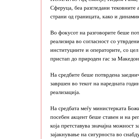
Сферуца, беа разгледани тековните 
страни од границата, како и динамик
Во фокусот на разговорите беше пот
реализира во согласност со утврден
институциите и операторите, со цел
пристап до природен гас за Македон
На средбите беше потврдена заеднич
завршен во текот на наредната годин
реализација.
На средбата меѓу министерката Бож
посебен акцент беше ставен и на ре
која претставува значајна можност з
зајакнување на сигурноста во снабд