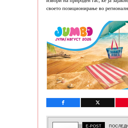
извори на природен гас, ќе ја зајак
своето позиционирање во регионалн
E-POST
ПОСЛЕД