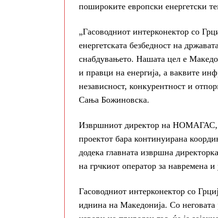
пошироките европски енергетски те
„Гасоводниот интерконектор со Грци
енергетската безбедност на држават
снабдувањето. Нашата цел е Македо
и правци на енергија, а ваквите ин
независност, конкурентност и отпор
Сања Божиновска.
Извршниот директор на НОМАГАС, Н
проектот бара континуирана координ
додека главната извршна директорк
на грчкиот оператор за навремена и
Гасоводниот интерконектор со Грциј
иднина на Македонија. Со неговата 