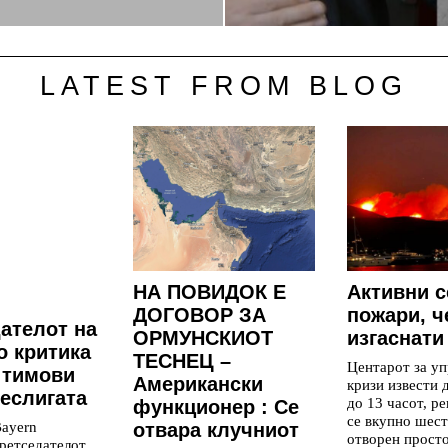
LATEST FROM BLOG
НА ПОВИДОК Е
Aктивни с
ДОГОВОР ЗА
пожари, ч
ателот на
ОРМУНСКИОТ
изгаснати
о критика
ТЕСНЕЦ –
Центарот за уп
 тимови
Американски
кризи извести 
еслигата
до 13 часот, р
функционер : Се
се вкупно шест
ayern
отвара клучниот
отворен просто
ретседателот