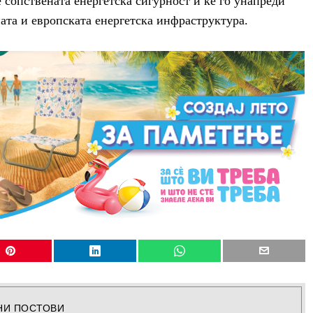
не сопствената енергетска сигурност и ќе го унапреди
ата и европската енергетска инфраструктура.
НИ ПОСТОВИ