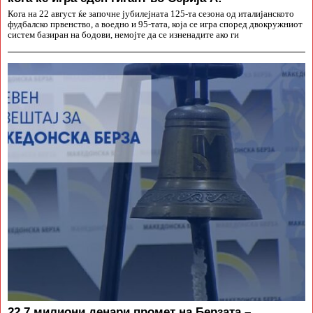
Кога на 22 август ќе започне јубилејната 125-та сезона од италијанското
фудбалско првенство, а воедно и 95-тата, која се игра според двокружниот
систем базиран на бодови, немојте да се изненадите ако ги
22,7 милиони денари промет на Берзата –