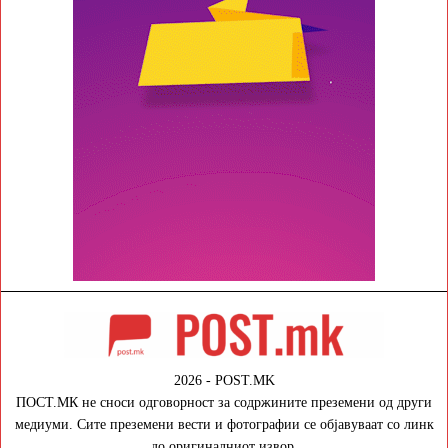
2026 - POST.MK
ПОСТ.МК не сноси одговорност за содржините преземени од други
медиуми. Сите преземени вести и фотографии се објавуваат со линк
до оригиналниот извор.