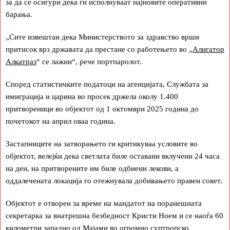
за да се осигури дека ги исполнуваат најновите оперативни
барања.
„Сите извештаи дека Министерството за здравство врши
притисок врз државата да престане со работењето во „
Алигатор
Алкатраз
“ се лажни“, рече портпаролот.
Според статистичките податоци на агенцијата, Службата за
имиграција и царина во просек држела околу 1.400
притвореници во објектот од 1 октомври 2025 година до
почетокот на април оваа година.
Застапниците на затворањето ги критикуваа условите во
објектот, велејќи дека светлата биле оставани вклучени 24 часа
на ден, на притворените им биле одбиени лекови, а
оддалечената локација го отежнувала добивањето правен совет.
Објектот е отворен за време на мандатот на поранешната
секретарка за внатрешна безбедност Кристи Ноем и се наоѓа 60
километри западно од Мајами во огромно суптропско