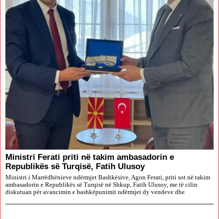
Ministri Ferati priti në takim ambasadorin e
Republikës së Turqisë, Fatih Ulusoy
Ministri i Marrëdhënieve ndërmjet Bashkësive, Agon Ferati, priti sot në takim
ambasadorin e Republikës së Turqisë në Shkup, Fatih Ulusoy, me të cilin
diskutuan për avancimin e bashkëpunimit ndërmjet dy vendeve dhe