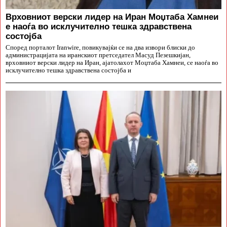
Врховниот верски лидер на Иран Моџтаба Хамнеи
е наоѓа во исклучително тешка здравствена
состојба
Според порталот Iranwire, повикувајќи се на два извори блиски до
администрацијата на иранскиот претседател Масуд Пезешкијан,
врховниот верски лидер на Иран, ајатолахот Моџтаба Хамнеи, се наоѓа во
исклучително тешка здравствена состојба и