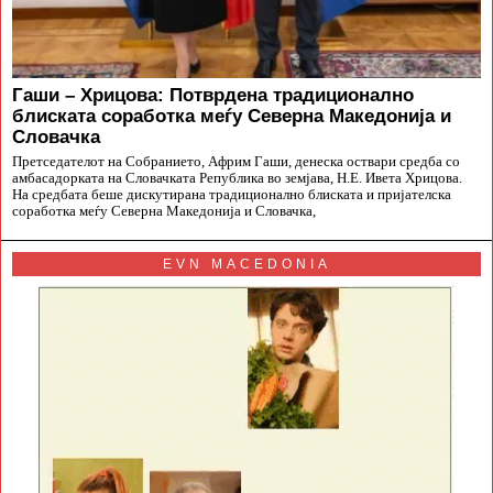
Гаши – Хрицова: Потврдена традиционално
блиската соработка меѓу Северна Македонија и
Словачка
Претседателот на Собранието, Африм Гаши, денеска оствари средба со
амбасадорката на Словачката Република во земјава, Н.Е. Ивета Хрицова.
На средбата беше дискутирана традиционално блиската и пријателска
соработка меѓу Северна Македонија и Словачка,
EVN MACEDONIA