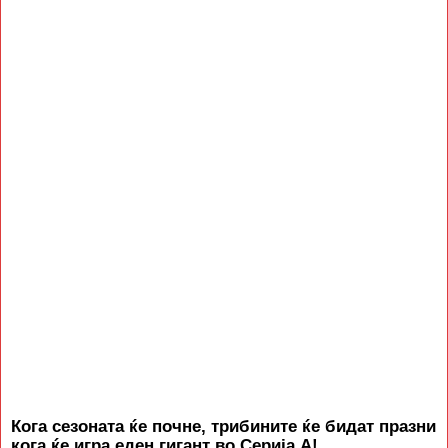
Кога сезоната ќе почне, трибините ќе бидат празни
кога ќе игра еден гигант во Серија А!