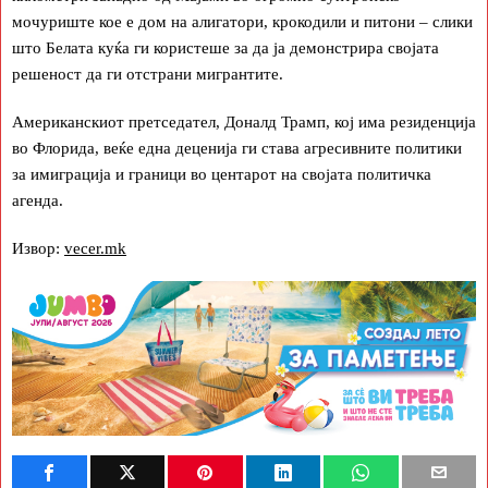
мочуриште кое е дом на алигатори, крокодили и питони – слики
што Белата куќа ги користеше за да ја демонстрира својата
решеност да ги отстрани мигрантите.
Американскиот претседател, Доналд Трамп, кој има резиденција
во Флорида, веќе една деценија ги става агресивните политики
за имиграција и граници во центарот на својата политичка
агенда.
Извор:
vecer.mk