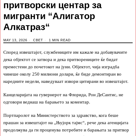
притворски центар за
мигранти “Алигатор
Алкатраз“
MAY 13, 2026
СВЕТ
1 MIN READ
Според извештајот, службениците им кажале на добавувачите
дека објектот се затвора и дека притворениците ќе бидат
преместени до почетокот на јуни. Објектот, чија изградба
чинеше околу 250 милиони долари, ќе биде демонтиран во
наредните недели, наведуваат извори цитирани во извештајот.
Канцеларијата на гувернерот на Флорида, Рон ДеСантис, не
одговори веднаш на барањето за коментар.
Портпаролот на Министерството за здравство, кога беше
прашан за извештајот на „Њујорк тајмс“, рече дека агенцијата
продолжува да ги проценува потребите и барањата за притвор