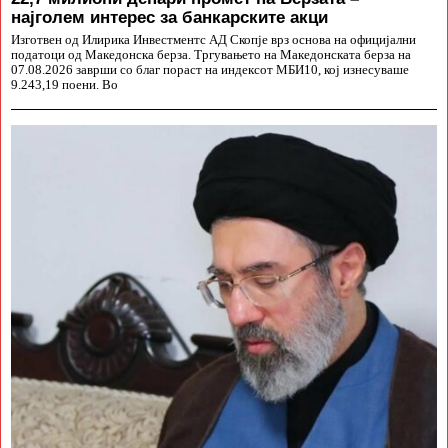
најголем интерес за банкарските акци
Изготвен од Илирика Инвестментс АД Скопје врз основа на официјални
податоци од Македонска берза. Тргувањето на Македонската берза на
07.08.2026 заврши со благ пораст на индексот МБИ10, кој изнесуваше
9.243,19 поени. Во