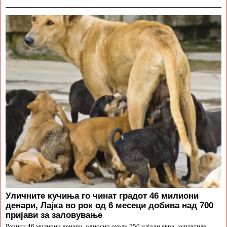
Уличните кучиња го чинат градот 46 милиони
денари, Лајка во рок од 6 месеци добива над 700
пријави за заловување
Речиси 46 милиони денари, односно околу 750 илјади евра, исплатиле