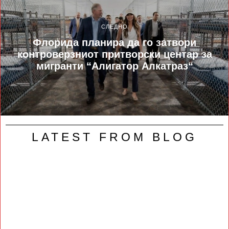
СЛЕДНО
Флорида планира да го затвори
контроверзниот притворски центар за
мигранти “Алигатор Алкатраз“
LATEST FROM BLOG