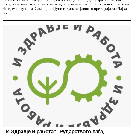
градските власти во изминатата година, како оштета на граѓани каснати од
бездомни кучиња. Само до 24 јуни годинава, јавното претпријатие Лајка,
кое
„И Здравје и работа“: Рударството паѓа,