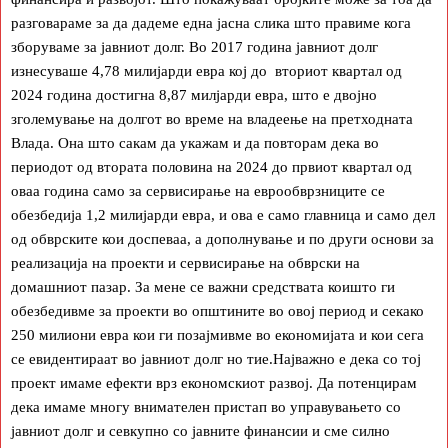
разговараме за да дадеме една јасна слика што правиме кога
зборуваме за јавниот долг. Во 2017 година јавниот долг
изнесуваше 4,78 милијарди евра кој до вториот квартал од
2024 година достигна 8,87 милјарди евра, што e двојно
зголемување на долгот во време на владеење на претходната
Влада. Она што сакам да укажам и да повторам дека во
периодот од втората половина на 2024 до првиот квартал од
оваа година само за сервисирање на еврообврзниците се
обезбедија 1,2 милијарди евра, и ова е само главница и само дел
од обврските кои доспеваа, а дополнување и по други основи за
реализација на проекти и сервисирање на обврски на
домашниот пазар. За мене се важни средствата коишто ги
обезбедивме за проекти во општините во овој период и секако
250 милиони евра кои ги позајмивме во економијата и кои сега
се евидентираат во јавниот долг но тие.Најважно е дека со тој
проект имаме ефекти врз економскиот развој. Да потенцирам
дека имаме многу внимателен пристап во управувањето со
јавниот долг и севкупно со јавните финансии и сме силно