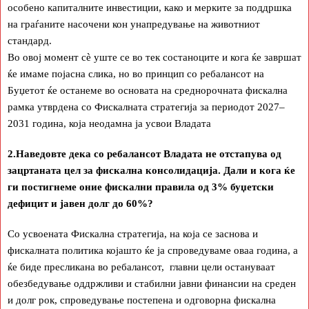
особено капиталните инвестиции, како и мерките за поддршка
на граѓаните насочени кон унапредување на животниот
стандард.
Во овој момент сè уште се во тек состаноците и кога ќе завршат
ќе имаме појасна слика, но во принцип со ребалансот на
Буџетот ќе останеме во основата на среднорочната фискална
рамка утврдена со Фискалната стратегија за периодот 2027–
2031 година, која неодамна ја усвои Владата
2.Наведовте дека со ребалансот Владата не отстапува од
зацртаната цел за фискална консолидација. Дали и кога ќе
ги постигнеме оние фискални правила од 3% буџетски
дефицит и јавен долг до 60%?
Со усвоената Фискална стратегија, на која се заснова и
фискалната политика којашто ќе ја спроведуваме оваа година, а
ќе биде пресликана во ребалансот, главни цели остануваат
обезбедување оддржливи и стабилни јавни финансии на среден
и долг рок, спроведување постепена и одговорна фискална