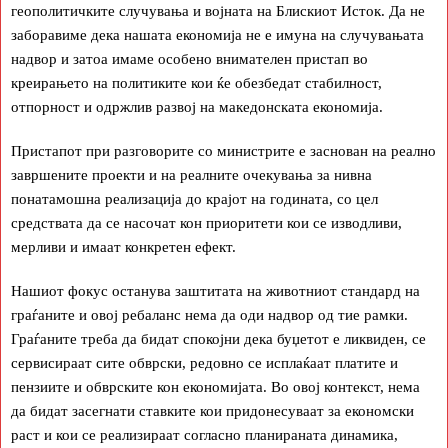
геополитичките случувања и војната на Блискиот Исток. Да не
заборавиме дека нашата економија не е имуна на случувањата
надвор и затоа имаме особено внимателен пристап во
креирањето на политиките кои ќе обезбедат стабилност,
отпорност и одржлив развој на македонската економија.
Пристапот при разговорите со министрите е заснован на реално
завршените проекти и на реалните очекувања за нивна
понатамошна реализација до крајот на годината, со цел
средствата да се насочат кон приоритети кои се изводливи,
мерливи и имаат конкретен ефект.
Нашиот фокус останува заштитата на животниот стандард на
граѓаните и овој ребаланс нема да оди надвор од тие рамки.
Граѓаните треба да бидат спокојни дека буџетот е ликвиден, се
сервисираат сите обврски, редовно се исплаќаат платите и
пензиите и обврските кон економијата. Во овој контекст, нема
да бидат засегнати ставките кои придонесуваат за економски
раст и кои се реализираат согласно планираната динамика,