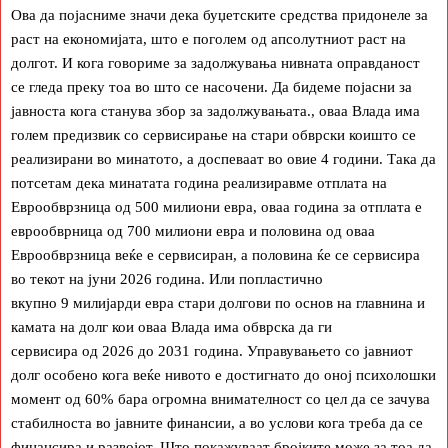
Ова да појасниме значи дека буџетските средства придонеле за
раст на економијата, што е поголем од апсолутниот раст на
долгот. И кога говориме за задолжувања нивната оправданост
се гледа преку тоа во што се насочени. Да бидеме појасни за
јавноста кога станува збор за задолжувањата., oваа Влада има
голем предизвик со сервисирање на стари обврски коишто се
реализирани во минатото, а доспеваат во овие 4 години. Така да
потсетам дека минатата година реализиравме отплата на
Еврообврзница од 500 милиони евра, оваа година за отплата е
еврообврница од 700 милиони евра и половина од оваа
Еврообврзница веќе е сервисиран, а половина ќе се сервисира
во текот на јуни 2026 година. Или попластично
вкупно 9 милијарди евра стари долгови по основ на главнина и
камата на долг кои оваа Влада има обврска да ги
сервисира од 2026 до 2031 година. Управувањето со јавниот
долг особено кога веќе нивото е достигнато до оној психолошки
момент од 60% бара огромна внимателност со цел да се зачува
стабилноста во јавните финансии, а во услови кога треба да се
финансира и развојот. Што покажуваат бројките може за тоа да