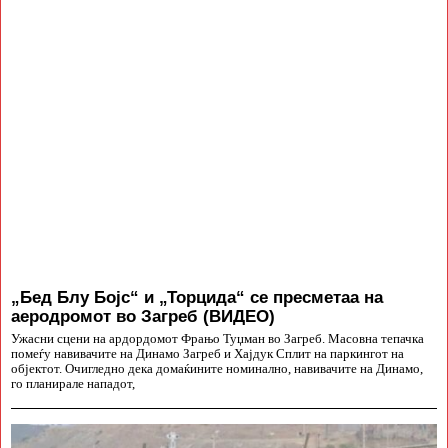
„Бед Блу Бојс“ и „Торцида“ се пресметаа на
аеродромот во Загреб (ВИДЕО)
Ужасни сцени на ардордомот Фрањо Туџман во Загреб. Масовна тепачка
помеѓу навивачите на Динамо Загреб и Хајдук Сплит на паркингот на
објектот. Очигледно дека домаќините номинално, навивачите на Динамо,
го планирале нападот,