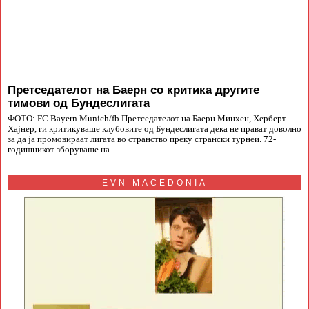
Претседателот на Баерн со критика другите
тимови од Бундеслигата
ФОТО: FC Bayern Munich/fb Претседателот на Баерн Минхен, Херберт
Хајнер, ги критикуваше клубовите од Бундеслигата дека не прават доволно
за да ја промовираат лигата во странство преку странски турнеи. 72-
годишникот зборуваше на
EVN MACEDONIA