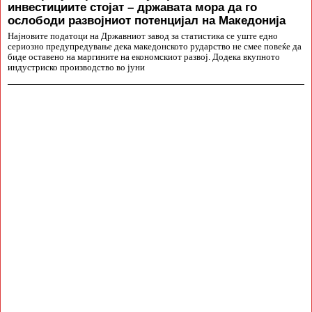
инвестициите стојат – државата мора да го
ослободи развојниот потенцијал на Македонија
Најновите податоци на Државниот завод за статистика се уште едно
сериозно предупредување дека македонското рударство не смее повеќе да
биде оставено на маргините на економскиот развој. Додека вкупното
индустриско производство во јуни