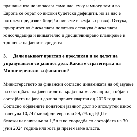
прашање кое не не засега само нас, туку и многу земји во
Европа се борат со високи буџетски дефицити, но за нас е
поголем предизвик бидејќи ние сме и земја во развој. Оттука,
приоритет во фискалната политика останува фискалната
консолидација и внимателно и дисциплинирано планирање и
трошење на јавните средства.
3. Дали ваквиот пристап е пресликан и во делот на
управувањето со јавниот долг. Каква е стратегијата на
Министерството за финансии?
Министерството за финансии согласно динамиката на објавуање
на состојбата на јавен долг на крајот на месец април ја објави
состојбата на јавен долг за првиот квартал од 2026 година.
Согласно објавените податоци јавниот долг во апсолутен износ
изнесува 10,747 милијрди евра или 59,7% од БДП и
бележи намалување за 1,5п.п во споредба со состојбата на 30
јуни 2024 година или кога ја преземавме власта.