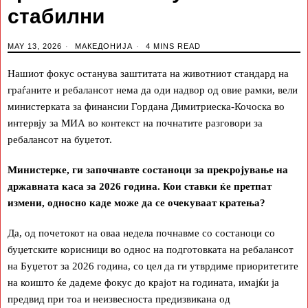
стабилни
MAY 13, 2026
МАКЕДОНИЈА
4 MINS READ
Нашиот фокус останува заштитата на животниот стандард на
граѓаните и ребалансот нема да оди надвор од овие рамки, вели
министерката за финансии Гордана Димитриеска-Кочоска во
интервју за МИА во контекст на почнатите разговори за
ребалансот на буџетот.
Министерке, ги започнавте состаноци за прекројување на
државната каса за 2026 година. Кои ставки ќе претпат
измени, односно каде може да се очекуваат кратења?
Да, од почетокот на оваа недела почнавме со состаноци со
буџетските корисници во однос на подготовката на ребалансот
на Буџетот за 2026 година, со цел да ги утврдиме приоритетите
на коишто ќе дадеме фокус до крајот на годината, имајќи ја
предвид при тоа и неизвесноста предизвикана од