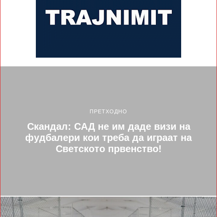
ПРЕТХОДНО
Скандал: САД не им даде визи на
фудбалери кои треба да играат на
Светското првенство!