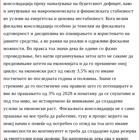
консолидација преку намалување на буџетскиот дефицит, како
и зачувување на макроекономската и финансиската стабилност
во услови на енергетска и ценовна нестабилност. Кога велам
фискална консолидација особено ја темелам на фискалната
одговорност и дисциплина во планирањето и користењето на
јавните средства, а во рамки на реални и одржливи фискални
можности. Во пракса тоа значи дека ќе одиме со фазно
спроведување, без нагли органичувања затоа што не сакаме да
предизвикаме штети на економијата и да го прекинеме оној
циклус на економски раст од околу 3,5% кој го имаме
постигнато во последната година и половина. Значи се
стремиме да го постигнеме она правило што го потенцирате и
вие во прашањето од 3% од 2028 и понатаму да се спуштиме и
под тоа ниво, но истовремено ќе внимаваме да создадеме
услови за економски раст. Фискалната консолидација не е само
прашање на кое треба да работиме, туку и процес којшто на
некој начин е повеќе од потребен со оглед на тоа што имаме
неизвесности во континуитет и треба да создадеме една резерва
за евентуални идни шокови. Би напоменала дека ова е важно