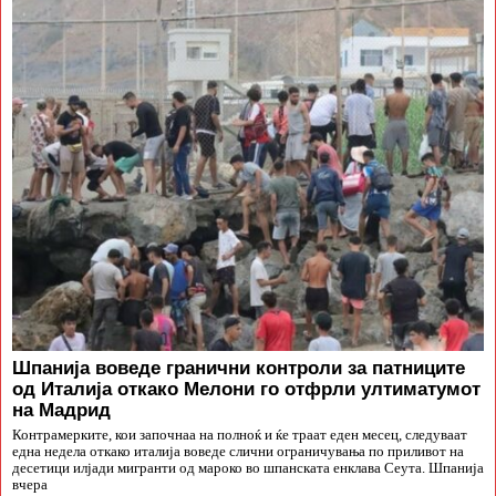
Шпанија воведе гранични контроли за патниците
од Италија откако Мелони го отфрли ултиматумот
на Мадрид
Контрамерките, кои започнаа на полноќ и ќе траат еден месец, следуваат
една недела откако италија воведе слични ограничувања по приливот на
десетици илјади мигранти од мароко во шпанската енклава Сеута. Шпанија
вчера