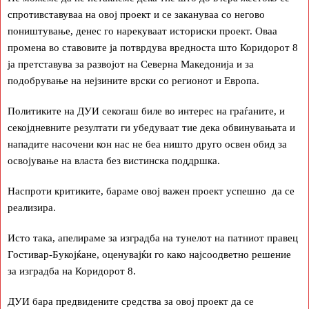
спротивставуваа на овој проект и се закануваа со негово
поништување, денес го нарекуваат историски проект. Оваа
промена во ставовите ја потврдува вредноста што Коридорот 8
ја претставува за развојот на Северна Македонија и за
подобрување на нејзините врски со регионот и Европа.
Политиките на ДУИ секогаш биле во интерес на граѓаните, и
секојдневните резултати ги убедуваат тие дека обвинувањата и
нападите насочени кон нас не беа ништо друго освен обид за
освојување на власта без вистинска поддршка.
Наспроти критиките, бараме овој важен проект успешно да се
реализира.
Исто така, апелираме за изградба на тунелот на патниот правец
Гостивар-Букојќане, оценувајќи го како најсоодветно решение
за изградба на Коридорот 8.
ДУИ бара предвидените средства за овој проект да се