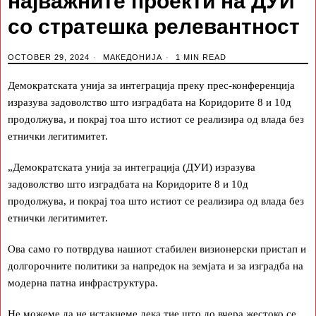
најважните проекти на ДУИ
со стратешка релевантност
OCTOBER 29, 2024
МАКЕДОНИЈА
1 MIN READ
Демократската унија за интеграција преку прес-конференција
изразува задоволство што изградбата на Коридорите 8 и 10д
продолжува, и покрај тоа што истиот се реализира од влада без
етнички легитимитет.
„Демократската унија за интеграција (ДУИ) изразува
задоволство што изградбата на Коридорите 8 и 10д
продолжува, и покрај тоа што истиот се реализира од влада без
етнички легитимитет.
Ова само го потврдува нашиот стабилен визионерски пристап и
долгорочните политики за напредок на земјата и за изградба на
модерна патна инфраструктура.
Не можеме да не истакнеме дека тие што до вчера жестоко се