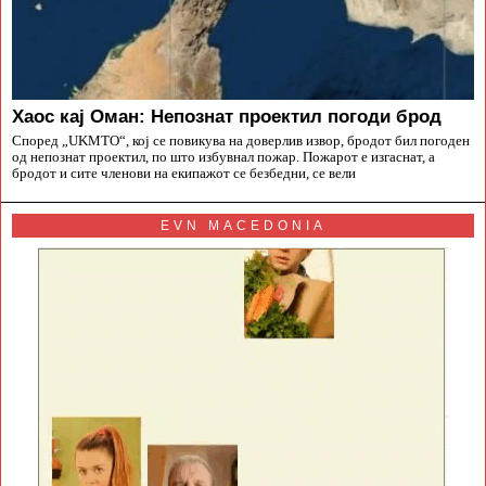
Хаос кај Оман: Непознат проектил погоди брод
Според „UKMTO“, кој се повикува на доверлив извор, бродот бил погоден
од непознат проектил, по што избувнал пожар. Пожарот е изгаснат, а
бродот и сите членови на екипажот се безбедни, се вели
EVN MACEDONIA