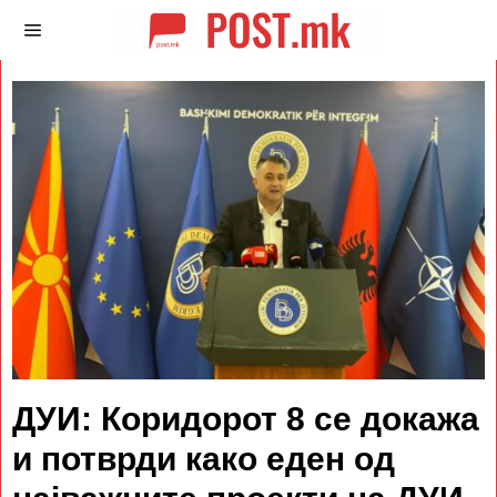
ДУИ: Коридорот 8 се докажа
и потврди како еден од