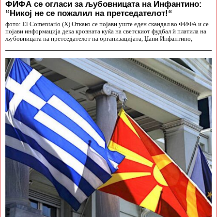
ФИФА се огласи за љубовницата на Инфантино:
“Никој не се пожалил на претседателот!“
фото: El Comentario (X) Откако се појави уште еден скандал во ФИФА и се
појави информација дека кровната куќа на светскиот фудбал ѝ платила на
љубовницата на претседателот на организацијата, Џани Инфантино,