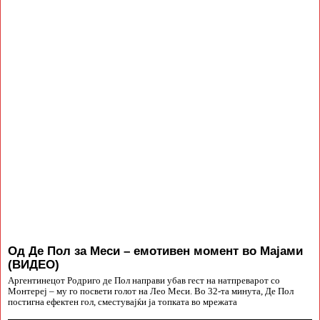
Од Де Пол за Меси – емотивен момент во Мајами
(ВИДЕО)
Аргентинецот Родриго де Пол направи убав гест на натпреварот со
Монтереј – му го посвети голот на Лео Меси. Во 32-та минута, Де Пол
постигна ефектен гол, сместувајќи ја топката во мрежата