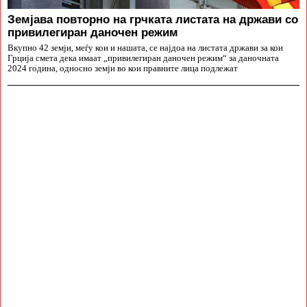
Земјава повторно на грчката листата на држави со
привилегиран даночен режим
Вкупно 42 земји, меѓу кои и нашата, се најдоа на листата држави за кои
Грција смета дека имаат „привилегиран даночен режим“ за даночната
2024 година, односно земји во кои правните лица подлежат