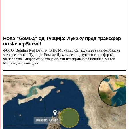
Нова “бомба“ од Турција: Лукаку пред трансфер
во Фенербахче!
ФОТО: Belgian Red Devils/FB По Мохамед Салах, уште една фудбалска
ѕвезда е пат кон Турција. Ромелу Лукаку се поврзува со трансфер во
Фенербахче. Информацијата ја објави италијанскиот новинар Матео
Морето, кој наведува