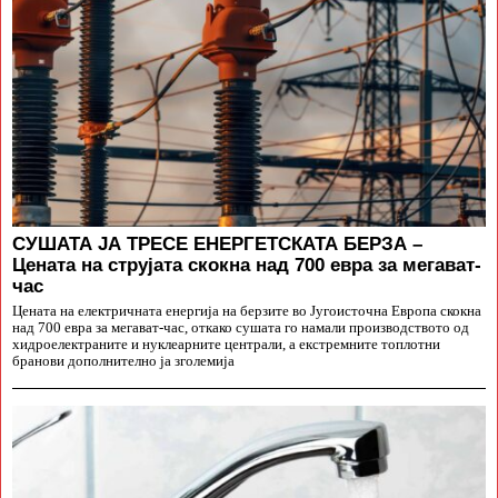
СУШАТА ЈА ТРЕСЕ ЕНЕРГЕТСКАТА БЕРЗА –
Цената на струјата скокна над 700 евра за мегават-
час
Цената на електричната енергија на берзите во Југоисточна Европа скокна
над 700 евра за мегават-час, откако сушата го намали производството од
хидроелектраните и нуклеарните централи, а екстремните топлотни
бранови дополнително ја зголемија