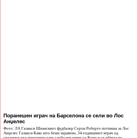
Поранешен играч на Барселона се сели во Лос
Анџелес
Фото: ЛА Галакси Шпанскиот фудбалер Серхи Роберто потпиша за Лос
Анџелес Галакси Како што беше најавено, 34-годишниот играч од
средниот ред пристигна како слободен агент од Комо и се обврза на