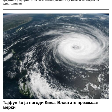
едногодишен
Тајфун ќе ја погоди Кина: Властите преземаат
мерки