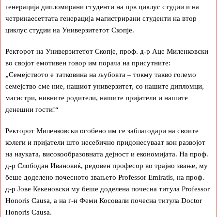
генерација дипломирани студенти на прв циклус студии и на
четринаесеттата генерација магистрирани студенти на втор
циклус студии на Универзитетот Скопје.
Ректорот на Универзитетот Скопје, проф. д-р Аце Миленковски
во својот емотивен говор им порача на присутните:
„Семејството е татковина на љубовта – токму такво големо
семејство сме ние, нашиот универзитет, со нашите дипломци,
магистри, нивните родители, нашите пријатели и нашите
денешни гости!“
Ректорот Миленковски особено им се заблагодари на своите
колеги и пријатели што несебично придонесуваат кон развојот
на науката, високообразовната дејност и економијата. На проф.
д-р Слободан Ивановиќ, редовен професор во трајно звање, му
беше доделено почесното звањето Professor Emiratis, на проф.
д-р Јове Кекеновски му беше доделена почесна титула Professor
Honoris Causa, а на г-н Феми Косовали почесна титула Doctor
Honoris Causa.