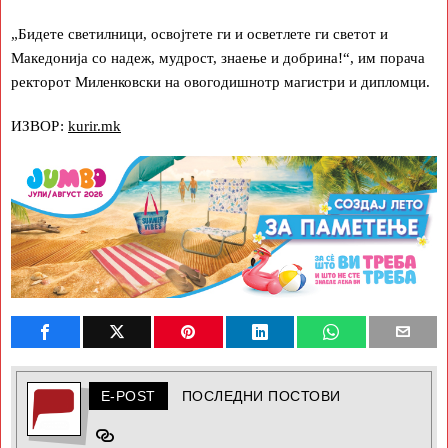
„Бидете светилници, освојтете ги и осветлете ги светот и
Македонија со надеж, мудрост, знаење и добрина!“, им порача
ректорот Миленковски на овогодишнотр магистри и дипломци.
ИЗВОР:
kurir.mk
E-POST
ПОСЛЕДНИ ПОСТОВИ