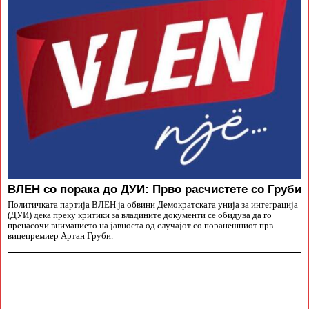
ВЛЕН со порака до ДУИ: Прво расчистете со Груби
Политичката партија ВЛЕН ја обвини Демократската унија за интеграција
(ДУИ) дека преку критики за владините документи се обидува да го
пренасочи вниманието на јавноста од случајот со поранешниот прв
вицепремиер Артан Груби.