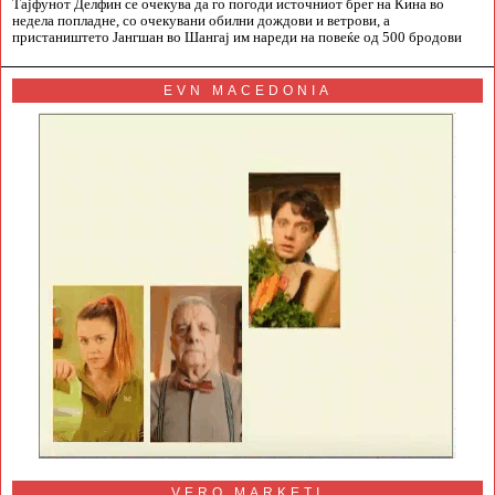
Тајфунот Делфин се очекува да го погоди источниот брег на Кина во
недела попладне, со очекувани обилни дождови и ветрови, а
пристаништето Јангшан во Шангај им нареди на повеќе од 500 бродови
EVN MACEDONIA
VERO MARKETI