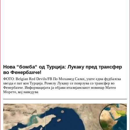
Нова “бомба“ од Турција: Лукаку пред трансфер
во Фенербахче!
ФОТО: Belgian Red Devils/FB По Мохамед Салах, уште една фудбалска
ѕвезда е пат кон Турција. Ромелу Лукаку се поврзува со трансфер во
Фенербахче. Информацијата ја објави италијанскиот новинар Матео
Морето, кој наведува