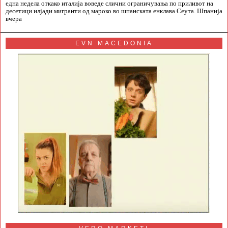
една недела откако италија воведе слични ограничувања по приливот на
десетици илјади мигранти од мароко во шпанската енклава Сеута. Шпанија
вчера
EVN MACEDONIA