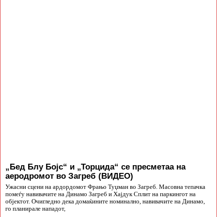
„Бед Блу Бојс“ и „Торцида“ се пресметаа на
аеродромот во Загреб (ВИДЕО)
Ужасни сцени на ардордомот Фрањо Туџман во Загреб. Масовна тепачка
помеѓу навивачите на Динамо Загреб и Хајдук Сплит на паркингот на
објектот. Очигледно дека домаќините номинално, навивачите на Динамо,
го планирале нападот,