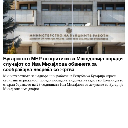
Бугарското МНР со критики за Македонија поради
случајот со Ива Михајлова обвинета за
сообраќајна несреќа со жртва
Министерството за надворешни работи на Република Бугарија изрази
сериозна загриженост поради последната одлука на судот во Кочани да го
отфрли барањето на 23-годишната Ива Михајлова за лекување во Бугарија.
Михајлова има двојно