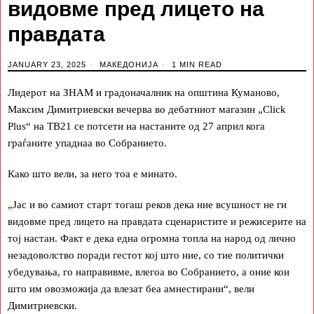
видовме пред лицето на
правдата
JANUARY 23, 2025
МАКЕДОНИЈА
1 MIN READ
Лидерот на ЗНАМ и градоначалник на општина Куманово,
Максим Димитриевски вечерва во дебатниот магазин „Click
Plus“ на ТВ21 се потсети на настаните од 27 април кога
граѓаните упаднаа во Собранието.
Како што вели, за него тоа е минато.
„Јас и во самиот старт тогаш реков дека ние всушност не ги
видовме пред лицето на правдата сценаристите и режисерите на
тој настан. Факт е дека една огромна топла на народ од лично
незадоволство поради гестот кој што ние, со тие политички
убедувања, го направивме, влегоа во Собранието, а оние кои
што им овозможија да влезат беа амнестирани“, вели
Димитриевски.