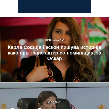
ПРЕТХОДНО
Карла Софија Гаскон пишува историја
како прв транс актер со номинација за
Оскар
СЛЕДНО