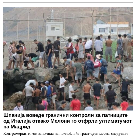
Шпанија воведе гранични контроли за патниците
од Италија откако Мелони го отфрли ултиматумот
на Мадрид
Контрамерките, кои започнаа на полноќ и ќе траат еден месец, следуваат