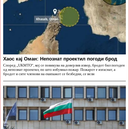
Хаос кај Оман: Непознат проектил погоди брод
Според „UKMTO“, кој се повикува на доверлив извор, бродот бил погоден
од непознат проектил, по што избувнал пожар. Пожарот е изгаснат, а
бродот и сите членови на екипажот се безбедни, се вели