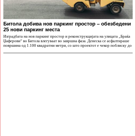
Битола добива нов паркинг простор – обезбедени
25 нови паркинг места
Изградбата на нов паркинг простор и реконструкцијата на улицата „Браќа
Џаферови“ во Битола влегуваат во завршна фаза. Денеска се асфалтираше
површина од 1.100 квадратни метри, со што проектот е чекор поблиску до