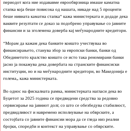
периодот кога ние издававме еврообврзница имаше каматна
стапка која беше повисока од нашата, никаде над 5 проценти
беше нивната каматна стапка“ кажа министерката и додаде дека
ваквите резултати се доказ за подобрено управување со јавните
финансии и за зголемена доверба кај меѓународните кредитори.
“Морам да кажам дека банките коишто учествуваа во
финансирањето, станува збор за европски банки, банки од
Обединетото кралство коишто се исто така реномирани банки
јасно ја покажува дека довербата на странските финансиски
институции, но и на меѓународните кредитори, во Македонија е
голема„ кажа министерката.
Во однос на фискалната рамка, министерката нагласи дека во
Буџетот за 2025 година се предвидени средства за редовно
сервисирање на јавниот долг, со што се обезбедува стабилност,
предвидливост и навремено исполнување на обврските, а
состојбата со јавните финансии мора да се гледа низ реални
бројки, споредби и контекст на управување со обврските.