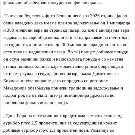
финансии обезбедило конкурентно финансирање.
“Согласно буџетот којшто беше донесен за 2026 година, јасно
беше наведено дека имаме план за задолжување од 1 милијарда
и 300 милиони евра на странски пазар, од кои 1 милијарда евра
издавање на еврообврзница, што и го направивме на почетокот
на годината, а останатите до 300 милиони евра дополнително
исто така на надворешен пазар. Во тој процес добивме понуди
од осум различни банки и најповолната понуда е со каматна
стапка пониска од онаа која моментално ја има обврзницата
што се тргува на секундарниот пазар.“ кажа Димитриеска
Кочоска и потенцираше дека споредено со регионот
Македонија обезбедува пониски трошоци на задолжување и
подолг рок на отплата, што ја позиционира државата во
поповолна финансиска позиција.
„Црна Гора на петгодишниот кредит има каматна стапка од
еурибор плус 2,5 проценти, ние за седумгодишен кредит
добивме еурибор плус 2,1 процентен поен. Романија во