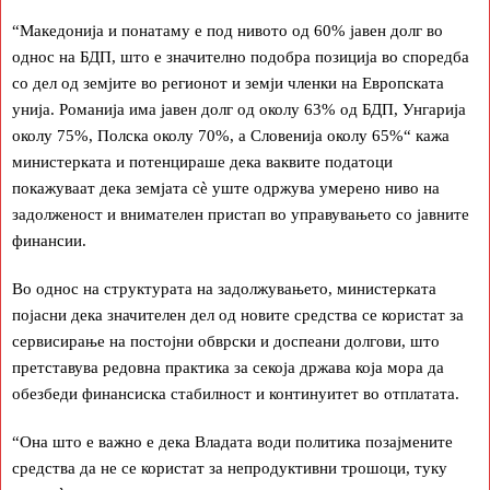
“Македонија и понатаму е под нивото од 60% јавен долг во
однос на БДП, што е значително подобра позиција во споредба
со дел од земјите во регионот и земји членки на Европската
унија. Романија има јавен долг од околу 63% од БДП, Унгарија
околу 75%, Полска околу 70%, а Словенија околу 65%“ кажа
министерката и потенцираше дека ваквите податоци
покажуваат дека земјата сè уште одржува умерено ниво на
задолженост и внимателен пристап во управувањето со јавните
финансии.
Во однос на структурата на задолжувањето, министерката
појасни дека значителен дел од новите средства се користат за
сервисирање на постојни обврски и доспеани долгови, што
претставува редовна практика за секоја држава која мора да
обезбеди финансиска стабилност и континуитет во отплатата.
“Она што е важно е дека Владата води политика позајмените
средства да не се користат за непродуктивни трошоци, туку