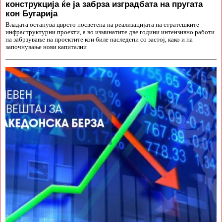
конструкција ќе ја забрза изградбата на пругата
кон Бугарија
Владата останува цврсто посветена на реализацијата на стратешките
инфраструктурни проекти, а во изминатите две години интензивно работи
на забрзување на проектите кои биле наследени со застој, како и на
започнување нови капитални