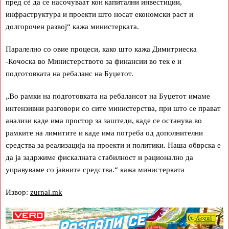
пред сè да се насочуваат кон капитални инвестиции,
инфраструктура и проекти што носат економски раст и
долгорочен развој“ кажа министерката.
Паралелно со овие процеси, како што кажа Димитриеска
-Кочоска во Министерството за финансии во тек е и
подготовката на ребаланс на Буџетот.
„Во рамки на подготовката на ребалансот на Буџетот имаме
интензивни разговори со сите министерства, при што се прават
анализи каде има простор за заштеди, каде се останува во
рамките на лимитите и каде има потреба од дополнителни
средства за реализација на проекти и политики. Наша обврска е
да ја задржиме фискалната стабилност и рационално да
управуваме со јавните средства.“ кажа министерката
Извор:
zurnal.mk