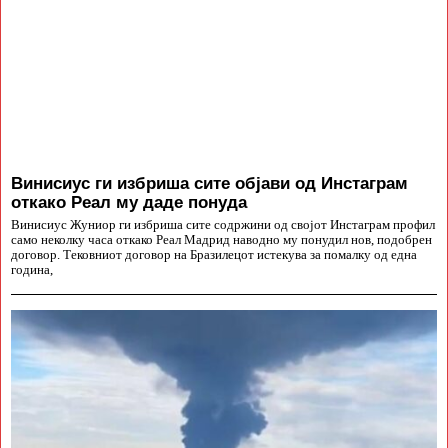
Винисиус ги избриша сите објави од Инстаграм
откако Реал му даде понуда
Винисиус Жуниор ги избриша сите содржини од својот Инстаграм профил
само неколку часа откако Реал Мадрид наводно му понудил нов, подобрен
договор. Тековниот договор на Бразилецот истекува за помалку од една
година,