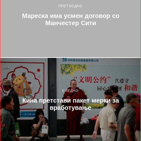
ПРЕТХОДНО
Мареска има усмен договор со
Манчестер Сити
СЛЕДНО
Кина претстави пакет мерки за
вработување