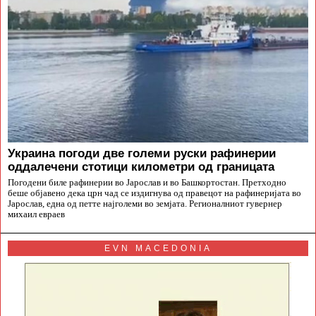
Украина погоди две големи руски рафинерии
оддалечени стотици километри од границата
Погодени биле рафинерии во Јарослав и во Башкортостан. Претходно
беше објавено дека црн чад се издигнува од правецот на рафинеријата во
Јарослав, една од петте најголеми во земјата. Регионалниот гувернер
михаил евраев
EVN MACEDONIA