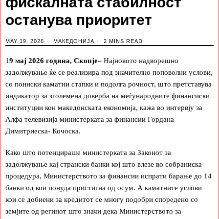
фискалната стабилност
останува приоритет
MAY 19, 2026
МАКЕДОНИЈА
2 MINS READ
1
9 мај 2026 година, Скопје
– Најновото надворешно
задолжување ќе се реализира под значително поповолни услови,
со пониски каматни стапки и подолга рочност, што претставува
индикатор за зголемена доверба на меѓународните финансиски
институции кон македонската економија, кажа во интервју за
Алфа телевизија министерката за финансии Гордана
Димитриеска- Кочоска.
Како што потенцираше министерката за Законот за
задолжување кај странски банки кој што влезе во собраниска
процедура, Министерството за финансии испрати барање до 14
банки од кои понуда пристигна од осум. А каматните услови
кои се добиени за кредитот се многу подобри споредено со
земјите од регинот што значи дека Министерството за