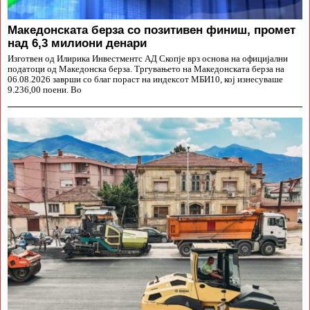
Македонската берза со позитивен финиш, промет
над 6,3 милиони денари
Изготвен од Илирика Инвестментс АД Скопје врз основа на официјални
податоци од Македонска берза. Тргувањето на Македонската берза на
06.08.2026 заврши со благ пораст на индексот МБИ10, кој изнесуваше
9.236,00 поени. Во