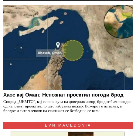
Хаос кај Оман: Непознат проектил погоди брод
Според „UKMTO“, кој се повикува на доверлив извор, бродот бил погоден
од непознат проектил, по што избувнал пожар. Пожарот е изгаснат, а
бродот и сите членови на екипажот се безбедни, се вели
EVN MACEDONIA