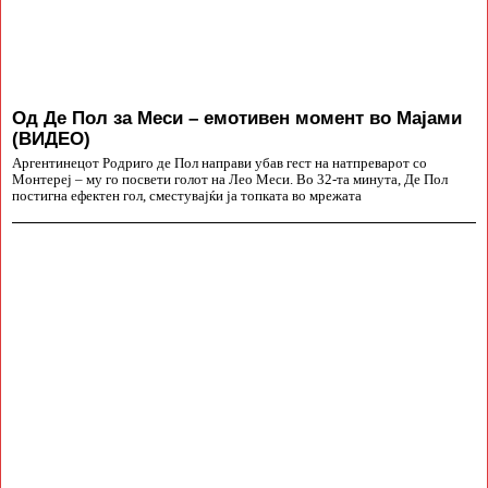
Од Де Пол за Меси – емотивен момент во Мајами
(ВИДЕО)
Аргентинецот Родриго де Пол направи убав гест на натпреварот со
Монтереј – му го посвети голот на Лео Меси. Во 32-та минута, Де Пол
постигна ефектен гол, сместувајќи ја топката во мрежата