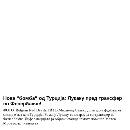
Нова “бомба“ од Турција: Лукаку пред трансфер
во Фенербахче!
ФОТО: Belgian Red Devils/FB По Мохамед Салах, уште една фудбалска
ѕвезда е пат кон Турција. Ромелу Лукаку се поврзува со трансфер во
Фенербахче. Информацијата ја објави италијанскиот новинар Матео
Морето, кој наведува