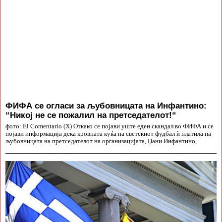
ФИФА се огласи за љубовницата на Инфантино:
“Никој не се пожалил на претседателот!“
фото: El Comentario (X) Откако се појави уште еден скандал во ФИФА и се
појави информација дека кровната куќа на светскиот фудбал ѝ платила на
љубовницата на претседателот на организацијата, Џани Инфантино,