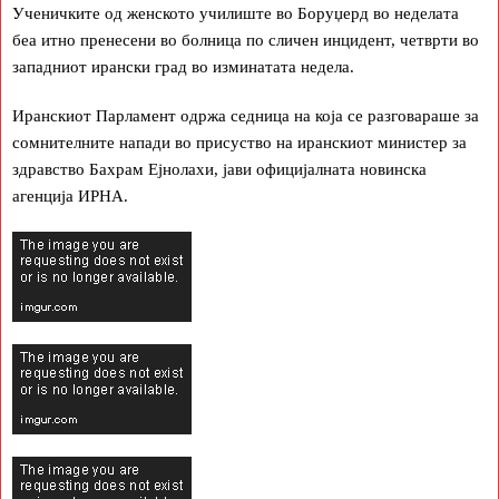
Ученичките од женското училиште во Боруџерд во неделата
беа итно пренесени во болница по сличен инцидент, четврти во
западниот ирански град во изминатата недела.
Иранскиот Парламент одржа седница на која се разговараше за
сомнителните напади во присуство на иранскиот министер за
здравство Бахрам Ејнолахи, јави официјалната новинска
агенција ИРНА.