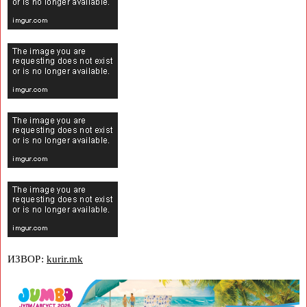
ИЗВОР:
kurir.mk