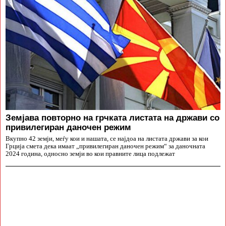
Земјава повторно на грчката листата на држави со
привилегиран даночен режим
Вкупно 42 земји, меѓу кои и нашата, се најдоа на листата држави за кои
Грција смета дека имаат „привилегиран даночен режим“ за даночната
2024 година, односно земји во кои правните лица подлежат