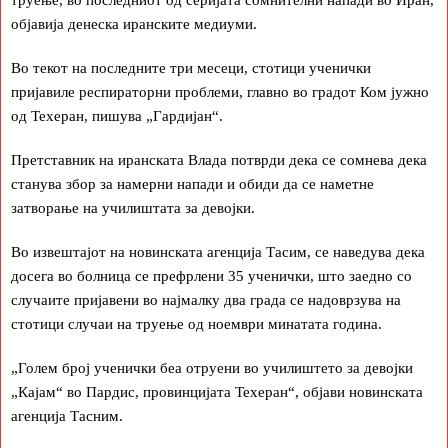
труење, во последниот од серијата сомнителни напади во Иран,
објавија денеска иранските медиуми.
Во текот на последните три месеци, стотици ученички
пријавиле респираторни проблеми, главно во градот Ком јужно
од Техеран, пишува „Гардијан“.
Претставник на иранската Влада потврди дека се сомнева дека
станува збор за намерни напади и обиди да се наметне
затворање на училиштата за девојки.
Во извештајот на новинската агенција Тасим, се наведува дека
досега во болница се префрлени 35 ученички, што заедно со
случаите пријавени во најмалку два града се надоврзува на
стотици случаи на труење од ноември минатата година.
„Голем број ученички беа отруени во училиштето за девојки
„Кајам“ во Пардис, провинцијата Техеран“, објави новинската
агенција Тасним.