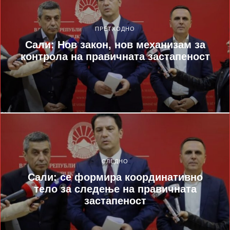
ПРЕТХОДНО
Сали: Нов закон, нов механизам за
контрола на правичната застапеност
СЛЕДНО
Сали: се формира координативно
тело за следење на правичната
застапеност