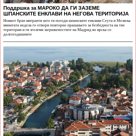
Поддршка за МАРОКО ДА ГИ ЗАЗЕМЕ
ШПАНСКИТЕ ЕНКЛАВИ НА НЕГОВА ТЕРИТОРИЈА
Новиот бран мигранти што ги погоди шпанските енклави Сеута и Мелиља
минатата недела го отвори повторно прашањето за безбедноста на тие
територии и ги зголеми загриженостите на Мадрид во врска со
долгогодишните