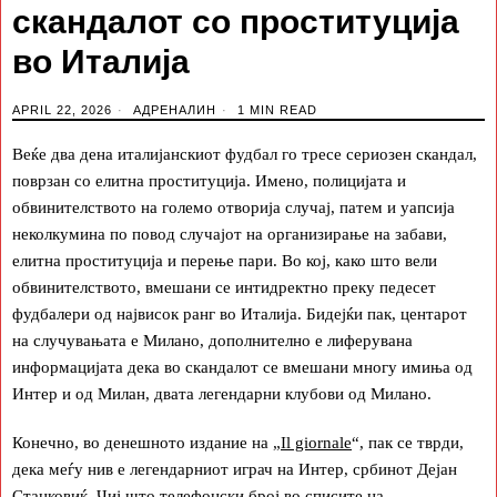
скандалот со проституција
во Италија
APRIL 22, 2026
АДРЕНАЛИН
1 MIN READ
Веќе два дена италијанскиот фудбал го тресе сериозен скандал,
поврзан со елитна проституција. Имено, полицијата и
обвинителството на големо отворија случај, патем и уапсија
неколкумина по повод случајот на организирање на забави,
елитна проституција и перење пари. Во кој, како што вели
обвинителството, вмешани се интидректно преку педесет
фудбалери од највисок ранг во Италија. Бидејќи пак, центарот
на случувањата е Милано, дополнително е лиферувана
информацијата дека во скандалот се вмешани многу имиња од
Интер и од Милан, двата легендарни клубови од Милано.
Конечно, во денешното издание на „
Il giornale
“, пак се тврди,
дека меѓу нив е легендарниот играч на Интер, србинот Дејан
Станковиќ. Чиј што телефонски број во списите на