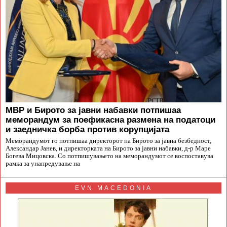
МВР и Бирото за јавни набавки потпишаа
меморандум за поефикасна размена на податоци
и заедничка борба против корупцијата
Меморандумот го потпишаа директорот на Бирото за јавна безбедност,
Александар Јанев, и директорката на Бирото за јавни набавки, д-р Маре
Богева Мицовска. Со потпишувањето на меморандумот се воспоставува
рамка за унапредување на
EVN MACEDONIA