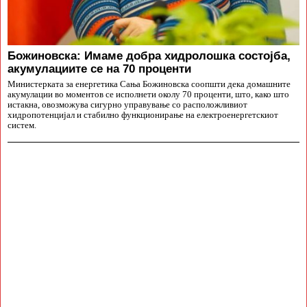
Божиновска: Имаме добра хидролошка состојба,
акумулациите се на 70 проценти
Министерката за енергетика Сања Божиновска соопшти дека домашните
акумулации во моментов се исполнети околу 70 проценти, што, како што
истакна, овозможува сигурно управување со расположливиот
хидропотенцијал и стабилно функционирање на електроенергетскиот
систем.