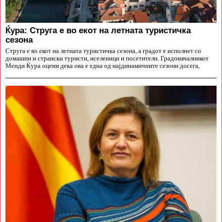
Ќура: Струга е во екот на летната туристичка
сезона
Струга е во екот на летната туристичка сезона, а градот е исполнет со
домашни и странски туристи, иселеници и посетители. Градоначалникот
Менди Ќура оцени дека ова е една од најдинамичните сезони досега,