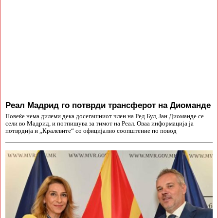
Реал Мадрид го потврди трансферот на Диоманде
Повеќе нема дилеми дека досегашниот член на Ред Бул, Јан Диоманде се
сели во Мадрид, и потпишува за тимот на Реал. Оваа информација ја
потврдија и „Кралевите“ со официјално соопштение по повод