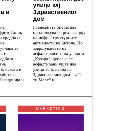
улици кај
а и
Здравствениот
дом
 на
Градежната оператива
фрим Гаши,
продолжува со реализација
и средба со
на инфраструктурните
 на
активности во Битола. По
ублика во
завршувањето на
вета
асфалтирањето на улицата
редбата
„Козара“, денеска се
ана
асфалтирани уште две
 блиската и
улици во близина на
работка
Здравствениот дом – „11-
Македонија и
ти Март“ и
MARKETING