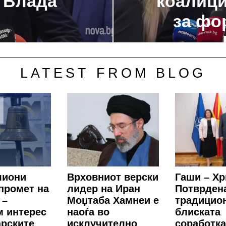
 Влада
коалици
за фо
LATEST FROM BLOG
лиони
Врховниот верски
Гаши – Хр
промет на
лидер на Иран
Потврден
 –
Моџтаба Хамнеи е
традицио
м интерес
наоѓа во
блиската
арските
исклучително
соработка