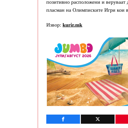
позитивно расположени и веруваат д
пласман на Олимписките Игри кои во
Извор:
kurir.mk