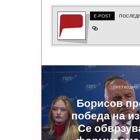
E-POST
ПОСЛЕД
ПРЕТХОДНО
Борисов пр
победа на из
Се обврзув