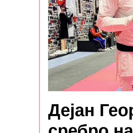
Дејан Гео
сребро на