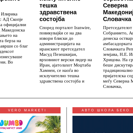
тешка
Северна
здравствена
Македониј
д Илирика
состојба
Словачка
с АД Скопје
на официјални
Според порталот Iranwire,
Претседателот
д Македонска
повикувајќи се на два
Собранието, А
вањето на
извори блиски до
денеска оствар
а берза на
администрацијата на
амбасадорката
заврши со благ
иранскиот претседател
Словачката Реп
ндексот
Масуд Пезешкијан,
земјава, Н.Е. И
 изнесуваше
врховниот верски лидер на
Хрицова. На с
ени. Во
Иран, ајатолахот Моџтаба
беше дискутир
Хамнеи, се наоѓа во
традиционално
исклучително тешка
пријателска со
здравствена состојба и
меѓу Северна 
Словачка,
VERO MARKETI
АВТО ШКОЛА БЕКО