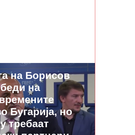
СЛЕДНО
та на Борисов
беди на
времените
о Бугарија, но
му требаат