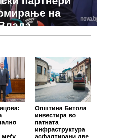
ски партнери
рмирање на
Влада
ицова:
Општина Битола
а
инвестира во
нално
патната
инфраструктура –
 меѓу
асфалтирани две