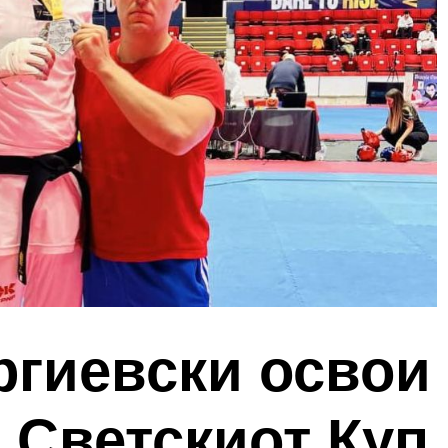
ргиевски освои
 Светскиот Куп