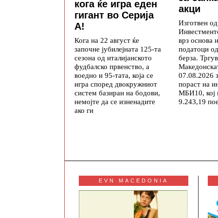
кога ќе игра еден
акци
гигант во Серија
Изготвен о
А!
Инвестмент
врз основа 
Кога на 22 август ќе
податоци о
започне јубилејната 125-та
берза. Тргу
сезона од италијанското
Македонскат
фудбалско првенство, а
07.08.2026 
воедно и 95-тата, која се
пораст на и
игра според двокружниот
МБИ10, кој
систем базиран на бодови,
9.243,19 по
немојте да се изненадите
ако ги
EVN MACEDONIA