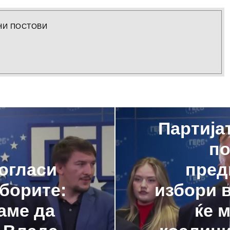
НИ ПОСТОВИ
Партија
по
огласи
пред
борите:
избори в
аме да
ќе 