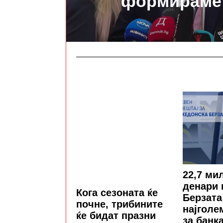
формираме
22,7 ми
денари 
Кога сезоната ќе
Берзата
почне, трибините
најголе
ќе бидат празни
за банк