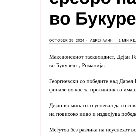
во Букур
OCTOBER 28, 2024
АДРЕНАЛИН
1 MIN RE
Македонскиот таеквондист, Дејан Ге
во Букурешт, Романија.
Георгиевски со победите над Дарел 
финале во кое за противник го имаш
Дејан во минатото успевал да го со
на повисоко ниво и издвојува побед
Меѓутоа без разлика на неуспехот в