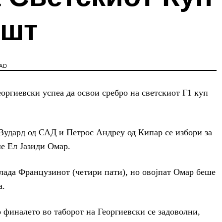
ешт
AD
оргиевски успеа да освои сребро на светскиот Г1 куп
Вудард од САД и Петрос Андреу од Кипар се избори за
е Ел Јазиди Омар.
влада Французинот (четири пати), но овојпат Омар беше
а.
о финалето во таборот на Георгиевски се задоволни,