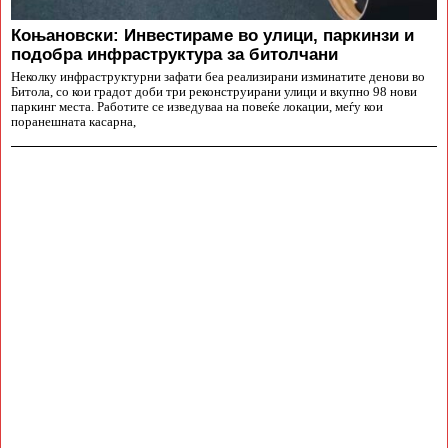
Коњановски: Инвестираме во улици, паркинзи и
подобра инфраструктура за битолчани
Неколку инфраструктурни зафати беа реализирани изминатите денови во
Битола, со кои градот доби три реконструирани улици и вкупно 98 нови
паркинг места. Работите се изведуваа на повеќе локации, меѓу кои
поранешната касарна,