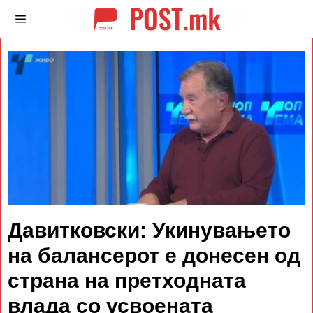
Давитковски: Укинувањето
на балансерот е донесен од
страна на претходната
влада со усвоената