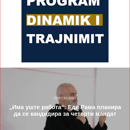
ПРЕТХОДНО
„Има уште работа“: Еди Рама планира
да се кандидира за четврти мандат