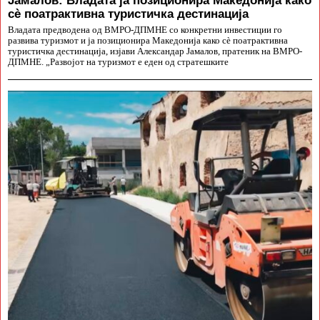
сè поатрактивна туристичка дестинација
Владата предводена од ВМРО-ДПМНЕ со конкретни инвестиции го
развива туризмот и ја позиционира Македонија како сè поатрактивна
туристичка дестинација, изјави Александар Јамалов, пратеник на ВМРО-
ДПМНЕ. „Развојот на туризмот е еден од стратешките