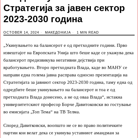
Стратегија за јавен сектор
2023-2030 година
OCTOBER 14, 2024
МАКЕДОНИЈА
1 MIN READ
„Укинувањето на балансерот е од претходните години. Прво
извештајот на Европската Унија што беше каде се укажува дека
балансерот предизвикува негативни дејствија при
вработувањето. Второ претходната Влада, каде во МАНУ се
направи една голема јавна расправа односно презентација на
Стратегијата за јавниот сектор 2023-2030 година, таму една од
одредбите беше укинувањето на балансерот и тоа е од
претходната Влада донесено, а не од оваа Влада“, истакна
универзитетскиот професор Борче Давитоковски во гостување
во емисијата „Топ Тема“ на ТВ Телма.
Според Давитковски, воопшто не се во право политичките
партии кои велат дека се укинува уставниот амандман за