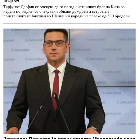
Тајфунот Делфин се очекува да го погоди источниот брег на Кина во
недела попладне, со очекувани обилни дождови и ветрови, а
пристаништето Јангшан во Шангај им нареди на повеќе од 500 бродови
Јамалов: Владата ја позиционира Македонија како