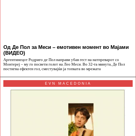
Од Де Пол за Меси – емотивен момент во Мајами
(ВИДЕО)
Аргентинецот Родриго де Пол направи убав гест на натпреварот со
Монтереј – му го посвети голот на Лео Меси. Во 32-та минута, Де Пол
постигна ефектен гол, сместувајќи ја топката во мрежата
EVN MACEDONIA