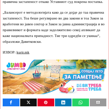
правична застапеност откако Уставниот суд покрена постапка.
„Балансерот е методологијата како да се дојде до таа правична
застапеност. Тоа беше регулирано во два закони и тоа Закон за
вработени во јавен сектор и Закон за јавна администрација и во
правилникот и формата каде задолжително секој апликант да
каже националната припадност. Тие три одредби се укинаа“,
образложи Давитковски.
ИЗВОР:
kurir.mk