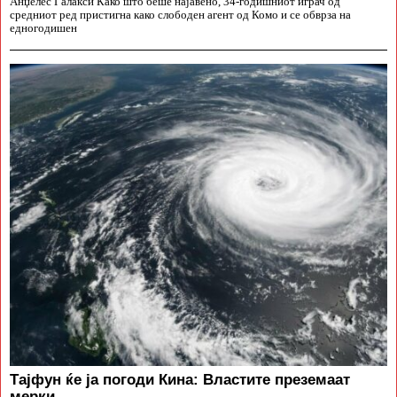
Анџелес Галакси Како што беше најавено, 34-годишниот играч од
средниот ред пристигна како слободен агент од Комо и се обврза на
едногодишен
Тајфун ќе ја погоди Кина: Властите преземаат
мерки