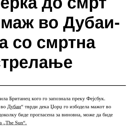
ерка до смрт
 маж во Дубаи-
а со смртна
стрелање
ила Британец кого го запознала преку Фејсбук.
 во
Дубаи
“ тврди дека Џорџ го избодела мажот во
доколку биде прогласена за виновна, може да биде
 „The Sun“.