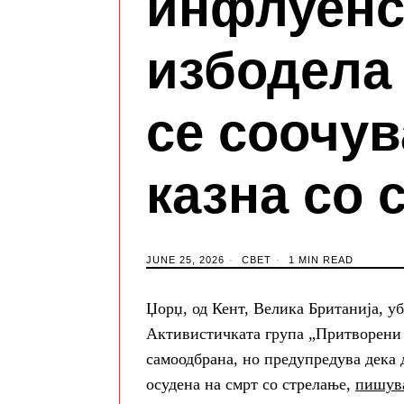
инфлуенс
избодела
се соочув
казна со 
JUNE 25, 2026
СВЕТ
1 MIN READ
Џорџ, од Кент, Велика Британија, уб
Активистичката група „Притворени
самоодбрана, но предупредува дека 
осудена на смрт со стрелање,
пишува