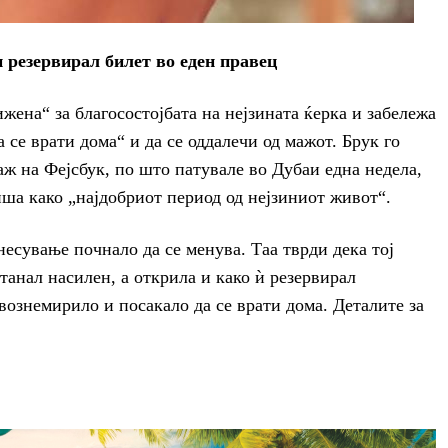
ѝ резервирал билет во еден правец
ижена“ за благосостојбата на нејзината ќерка и забележа
а се врати дома“ и да се оддалечи од мажот. Брук го
ж на Фејсбук, по што патувале во Дубаи една недела,
ша како „најдобриот период од нејзиниот живот“.
несување почнало да се менува. Таа тврди дека тој
станал насилен, а открила и како ѝ резервирал
вознемирило и посакало да се врати дома. Деталите за