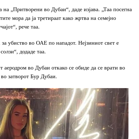
 на „Притворени во Дубаи“, даде изјава. „Таа посегна
ите мора да ја третираат како жртва на семејно
чајот“, рече таа.
 за убиство во ОАЕ по нападот. Нејзиниот свет е
солзи“, додаде таа.
 аеродром во Дубаи откако се обиде да се врати во
 во затворот Бур Дубаи.