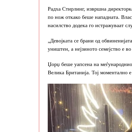
Радха Стирлинг, извршна директорка
по нож откако беше нападната. Власт
насилство додека го истражуваат слу
„Девојката се брани од обвиненијата
уништен, а нејзиното семејство е во 
Џорџ беше уапсена на меѓународниот
Велика Британија. Тој моментално е