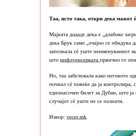
Таа, исто така, откри дека мажот 
Мајката додаде дека е „длабоко загр
дека Брук само „очајно се обидува д
запознала сè уште неименуваниот ма
што
инфлуенсерката
првично го опи
Но, таа забележала како неговото од
почнал сè повеќе да ја контролира, 
еднонасочен билет за Дубаи, што ја 
случајот сè уште не се познати.
Извор:
vecer.mk