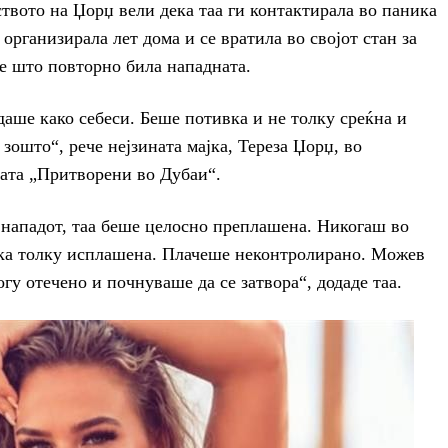
ството на Џорџ вели дека таа ги контактирала во паника
организирала лет дома и се вратила во својот стан за
де што повторно била нападната.
даше како себеси. Беше потивка и не толку среќна и
зошто“, рече нејзината мајка, Тереза ​​Џорџ, во
јата „Притворени во Дубаи“.
 нападот, таа беше целосно преплашена. Никогаш во
ерка толку исплашена. Плачеше неконтролирано. Можев
гу отечено и почнуваше да се затвора“, додаде таа.