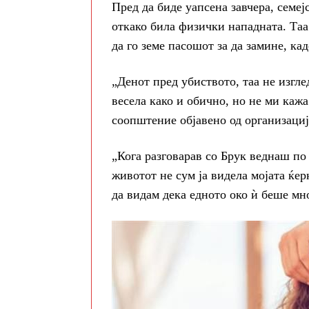
Пред да биде уапсена завчера, семеј
откако била физички нападната. Таа 
да го земе пасошот за да замине, ка
„Денот пред убиството, таа не изгле
весела како и обично, но не ми кажа 
соопштение објавено од организаци
„Кога разговарав со Брук веднаш по
животот не сум ја видела мојата ќ
да видам дека едното око ѝ беше мно