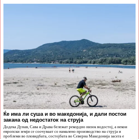
Ќе има ли суша и во македонија, и дали постои
закана од недостаток на струја
Додека Дунав, Сава и Драва бележат рекордно низок водостој, а некои
европски земји се соочуваат со намалено производство на струја и
проблеми во пловидбата, состојбата во Северна Македонија засега е