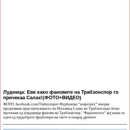
Лудница: Еве како фановите на Трабзонспор го
пречекаа Салах!(ФОТО+ВИДЕО)
ФОТО:.facebook.com/Trabzonspor Фудбалски “земјотрес“ вчерва
предизвика пристигнувањето на Мохамед Салах во Трабзон каде беше
пречекан од илјадници фанови на Трабзонспор. “Фараонотот“ кој важи за
еден од најдобрите фудбалери на светт и покрај дригите