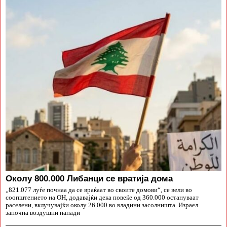
Околу 800.000 Либанци се вратија дома
„821.077 луѓе почнаа да се враќаат во своите домови“, се вели во
соопштението на ОН, додавајќи дека повеќе од 360.000 остануваат
раселени, вклучувајќи околу 26.000 во владини засолништа. Израел
започна воздушни напади