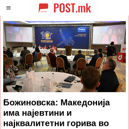
Божиновска: Македонија
има најевтини и
најквалитетни горива во