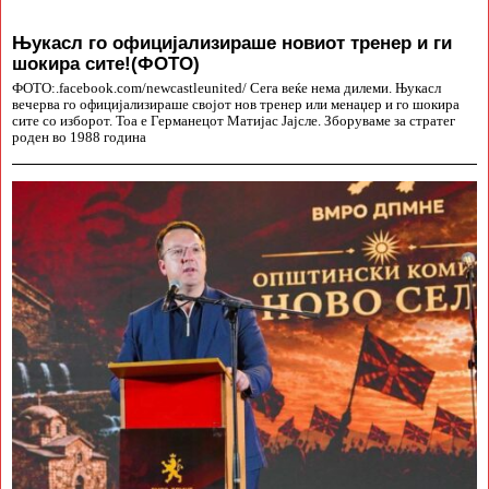
Њукасл го официјализираше новиот тренер и ги
шокира сите!(ФОТО)
ФОТО:.facebook.com/newcastleunited/ Сега веќе нема дилеми. Њукасл
вечерва го официјализираше својот нов тренер или менаџер и го шокира
сите со изборот. Тоа е Германецот Матијас Јајсле. Зборуваме за стратег
роден во 1988 година