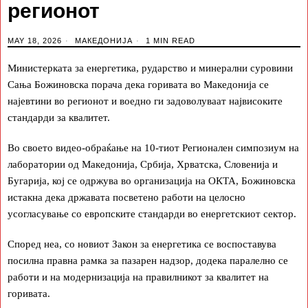
регионот
MAY 18, 2026
МАКЕДОНИЈА
1 MIN READ
Министерката за енергетика, рударство и минерални суровини
Сања Божиновска порача дека горивата во Македонија се
најевтини во регионот и воедно ги задоволуваат највисоките
стандарди за квалитет.
Во своето видео-обраќање на 10-тиот Регионален симпозиум на
лаборатории од Македонија, Србија, Хрватска, Словенија и
Бугарија, кој се одржува во организација на ОКТА, Божиновска
истакна дека државата посветено работи на целосно
усогласување со европските стандарди во енергетскиот сектор.
Според неа, со новиот Закон за енергетика се воспоставува
посилна правна рамка за пазарен надзор, додека паралелно се
работи и на модернизација на правилникот за квалитет на
горивата.