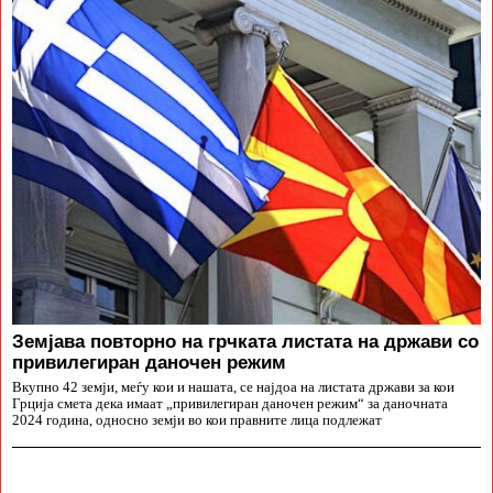
Земјава повторно на грчката листата на држави со
привилегиран даночен режим
Вкупно 42 земји, меѓу кои и нашата, се најдоа на листата држави за кои
Грција смета дека имаат „привилегиран даночен режим“ за даночната
2024 година, односно земји во кои правните лица подлежат