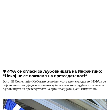
ФИФА се огласи за љубовницата на Инфантино:
“Никој не се пожалил на претседателот!“
фото: El Comentario (X) Откако се појави уште еден скандал во ФИФА и се
појави информација дека кровната куќа на светскиот фудбал ѝ платила на
љубовницата на претседателот на организацијата, Џани Инфантино,