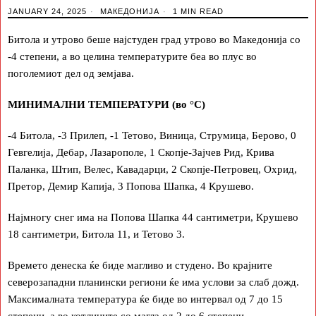
JANUARY 24, 2025
МАКЕДОНИЈА
1 MIN READ
Битола и утрово беше најстуден град утрово во Македонија со
-4 степени, а во целина температурите беа во плус во
поголемиот дел од земјава.
МИНИМАЛНИ ТЕМПЕРАТУРИ (во °С)
-4 Битола, -3 Прилеп, -1 Тетово, Виница, Струмица, Берово, 0
Гевгелија, Дебар, Лазарополе, 1 Скопје-Зајчев Рид, Крива
Паланка, Штип, Велес, Кавадарци, 2 Скопје-Петровец, Охрид,
Претор, Демир Капија, 3 Попова Шапка, 4 Крушево.
Најмногу снег има на Попова Шапка 44 сантиметри, Крушево
18 сантиметри, Битола 11, и Тетово 3.
Времето денеска ќе биде магливо и студено. Во крајните
северозападни планински региони ќе има услови за слаб дожд.
Максималната температура ќе биде во интервал од 7 до 15
степени, а во котлините со магла од 2 до 6 степени.