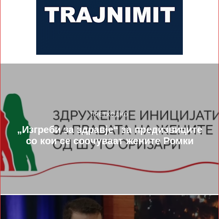
ПРЕТХОДНО
„Изгреби за здравје“ за предизвиците
со кои се соочуваат жените Ромки