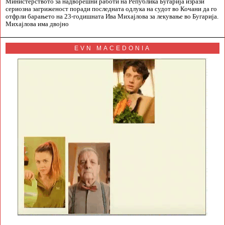
Министерството за надворешни работи на Република Бугарија изрази
сериозна загриженост поради последната одлука на судот во Кочани да го
отфрли барањето на 23-годишната Ива Михајлова за лекување во Бугарија.
Михајлова има двојно
EVN MACEDONIA