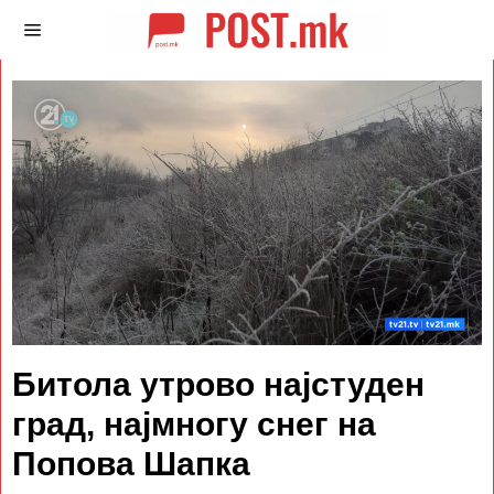
Битола утрово најстуден
град, најмногу снег на
Попова Шапка