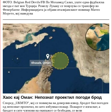
ФОТО: Belgian Red Devils/FB По Мохамед Салах, уште една фудбалска
ѕвезда е пат кон Турција. Ромелу Лукаку се поврзува со трансфер во
Фенербахче. Информацијата ја објави италијанскиот новинар Матео
Морето, кој наведува
Хаос кај Оман: Непознат проектил погоди брод
Според „UKMTO“, кој се повикува на доверлив извор, бродот бил погоден
од непознат проектил, по што избувнал пожар. Пожарот е изгаснат, а
бродот и сите членови на екипажот се безбедни, се вели