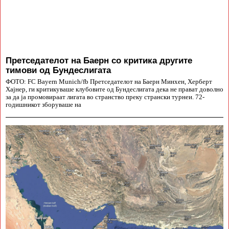
Претседателот на Баерн со критика другите
тимови од Бундеслигата
ФОТО: FC Bayern Munich/fb Претседателот на Баерн Минхен, Херберт
Хајнер, ги критикуваше клубовите од Бундеслигата дека не прават доволно
за да ја промовираат лигата во странство преку странски турнеи. 72-
годишникот зборуваше на