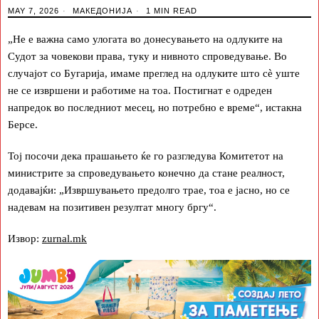
MAY 7, 2026
МАКЕДОНИЈА
1 MIN READ
„Не е важна само улогата во донесувањето на одлуките на
Судот за човекови права, туку и нивното спроведување. Во
случајот со Бугарија, имаме преглед на одлуките што сè уште
не се извршени и работиме на тоа. Постигнат е одреден
напредок во последниот месец, но потребно е време“, истакна
Берсе.
Тој посочи дека прашањето ќе го разгледува Комитетот на
министрите за спроведувањето конечно да стане реалност,
додавајќи: „Извршувањето предолго трае, тоа е јасно, но се
надевам на позитивен резултат многу бргу“.
Извор:
zurnal.mk