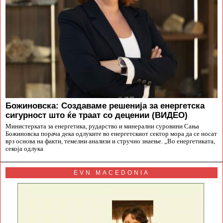
Божиновска: Создаваме решенија за енергетска
сигурност што ќе траат со децении (ВИДЕО)
Министерката за енергетика, рударство и минерални суровини Сања
Божиновска порача дека одлуките во енергетскиот сектор мора да се носат
врз основа на факти, темелни анализи и стручно знаење. „Во енергетиката,
секоја одлука
EVN MACEDONIA