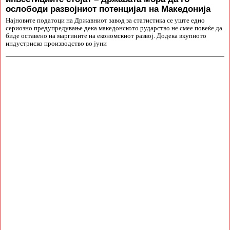
ослободи развојниот потенцијал на Македонија
Најновите податоци на Државниот завод за статистика се уште едно
сериозно предупредување дека македонското рударство не смее повеќе да
биде оставено на маргините на економскиот развој. Додека вкупното
индустриско производство во јуни