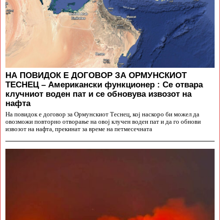
НА ПОВИДОК Е ДОГОВОР ЗА ОРМУНСКИОТ
ТЕСНЕЦ – Американски функционер : Се отвара
клучниот воден пат и се обновува извозот на
нафта
На повидок е договор за Ормунскиот Теснец, кој наскоро би можел да
овозможи повторно отворање на овој клучен воден пат и да го обнови
извозот на нафта, прекинат за време на петмесечната