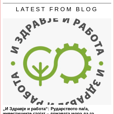
LATEST FROM BLOG
„И Здравје и работа“: Рударството паѓа,
инвестициите стојат – државата мора да го