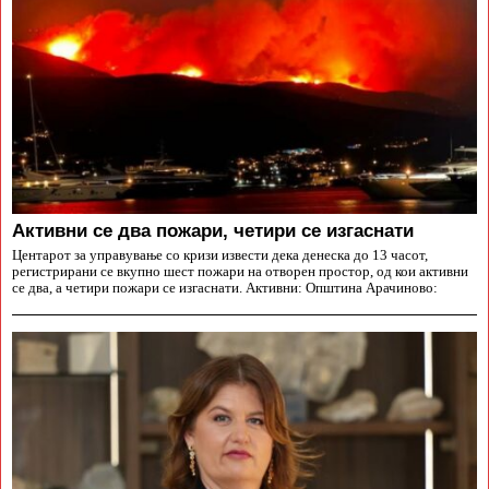
Aктивни се два пожари, четири се изгаснати
Центарот за управување со кризи извести дека денеска до 13 часот,
регистрирани се вкупно шест пожари на отворен простор, од кои активни
се два, а четири пожари се изгаснати. Активни: Општина Арачиново: