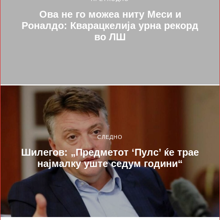
Ова не го можеа ниту Меси и
Роналдо: Кварацкелија урна рекорд
во ЛШ
СЛЕДНО
Шилегов: „Предметот ‘Пулс’ ќе трае
најмалку уште седум години“