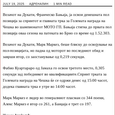
JULY 19, 2025
АДРЕНАЛИН
1 MIN READ
Возачот на Дукати, Франческо Бањаја, ја освои денешната пол
позиција за спринтот и главната трка за Големата награда на
Чешка во шампионатот МOTO ГП. Бањаја стигна до првата пол
позиција оваа сезона на патеката во Брно со време од 1.52.303.
Возачот на Дукати, Марк Маркез, беше блиску до освојување на
пол-позицијата, но падна од моторот во последниот обид и
заврши втор, со заостанување од 0,219 секунди.
Фабио Куартараро од Јамаха го освои третото место, 0,305
секунди зад победникот во квалификациите.Спринт трката за
Големата награда на Чешка ќе се одржи денес од 15:00 часот,
додека главната трка е утре во 14:00 часот.
Марк Маркез е лидер во генералниот пласман со 344 поени,
Алекс Маркез е втор со 261, а Банџаја е трет со 197.