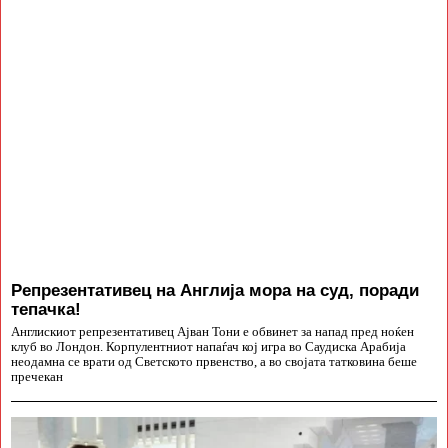
Репрезентативец на Англија мора на суд, поради
тепачка!
Англискиот репрезентативец Ајван Тони е обвинет за напад пред ноќен
клуб во Лондон. Корпулентниот напаѓач кој игра во Саудиска Арабија
неодамна се врати од Светското првенство, а во својата татковина беше
пречекан