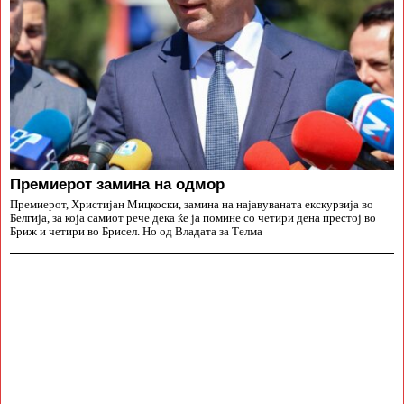
Премиерот замина на одмор
Премиерот, Христијан Мицкоски, замина на најавуваната екскурзија во
Белгија, за која самиот рече дека ќе ја помине со четири дена престој во
Бриж и четири во Брисел. Но од Владата за Телма