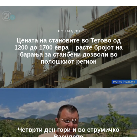
ПРЕТХОДНО
Цената на становите во Тетово од
1200 до 1700 евра – расте бројот на
барања за станбени дозволи во
полошкиот регион
СЛЕДНО
Четврти ден гори и во струмичко
Василево