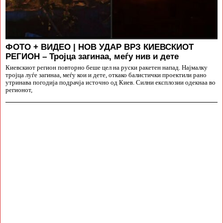
ФОТО + ВИДЕО | НОВ УДАР ВРЗ КИЕВСКИОТ
РЕГИОН – Тројца загинаа, меѓу нив и дете
Киевскиот регион повторно беше цел на руски ракетен напад. Најмалку
тројца луѓе загинаа, меѓу кои и дете, откако балистички проектили рано
утринава погодија подрачја источно од Киев. Силни експлозии одекнаа во
регионот,