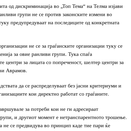
та од дискриминација во „Топ Тема“ на Телма изјави
ранливи групи не се против законските измени во
 туку предупредуваат на последиците од конкретната
организации не се за граѓанските организации туку се
енија за овие ранливи групи. Тука спаѓа
е центри за лицата со попреченост, шелтер центри за
ави Аврамов.
дствата да се распределуваат без јасни критериуми и
рганизациите кои директно работат со граѓаните.
завршувале за потреби кои не ги адресираат
групи, и другиот момент е нетранспарентното трошење.
ба не се предвидува во принцип каде тие пари ќе