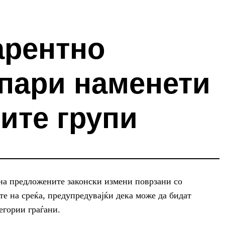
арентно
пари наменети
ите групи
 на предложените законски измени поврзани со
те на среќа, предупредувајќи дека може да бидат
егории граѓани.