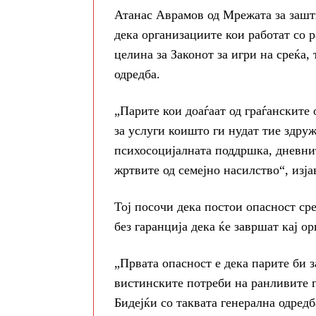
Атанас Аврамов од Мрежата за зашти
дека организациите кои работат со 
целина за Законот за игри на среќа,
одредба.
„Парите кои доаѓаат од граѓанските 
за услуги коишто ги нудат тие здруж
психосоцијалната поддршка, дневнит
жртвите од семејно насилство“, изј
Тој посочи дека постои опасност сре
без гаранција дека ќе завршат кај о
„Првата опасност е дека парите би 
вистинските потреби на ранливите 
Бидејќи со таквата генерална одред