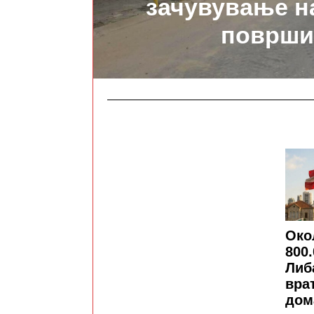
зачувување н
површи
Око
800
Либ
вра
дом