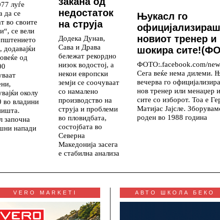
закана од
077 луѓе
недостаток
а да се
Њукасл го
ат во своите
на струја
официјализираш
и“, се вели
новиот тренер и 
Додека Дунав,
општението
Сава и Драва
, додавајќи
шокира сите!(Ф
бележат рекордно
повеќе од
ФОТО:.facebook.com/newc
низок водостој, а
00
Сега веќе нема дилеми. 
некои европски
уваат
вечерва го официјализир
земји се соочуваат
ени,
нов тренер или менаџер 
со намалено
увајќи околу
сите со изборот. Тоа е Г
производство на
0 во владини
Матијас Јајсле. Зборувам
струја и проблеми
ништа.
роден во 1988 година
во пловидбата,
л започна
состојбата во
шни напади
Северна
Македонија засега
е стабилна анализа
VERO MARKETI
АВТО ШКОЛА БЕКО