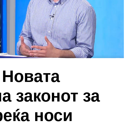
 Новата
а законот за
реќа носи