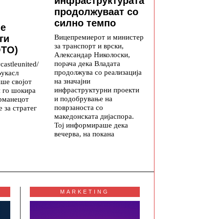
инфраструктурата
продолжуваат со
силно темпо
е
Вицепремиерот и министер
ги
за транспорт и врски,
ОТО)
Александар Николоски,
порача дека Владата
astleunited/
продолжува со реализација
Њукасл
на значајни
аше својот
инфраструктурни проекти
и го шокира
и подобрување на
ерманецот
поврзаноста со
е за стратег
македонската дијаспора.
Тој информираше дека
вечерва, на покана
MARKETING