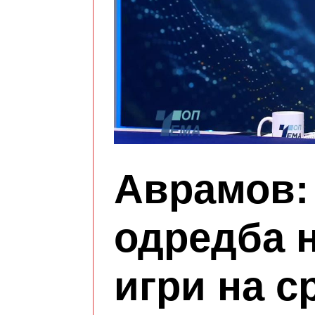
Аврамов:
одредба н
игри на с