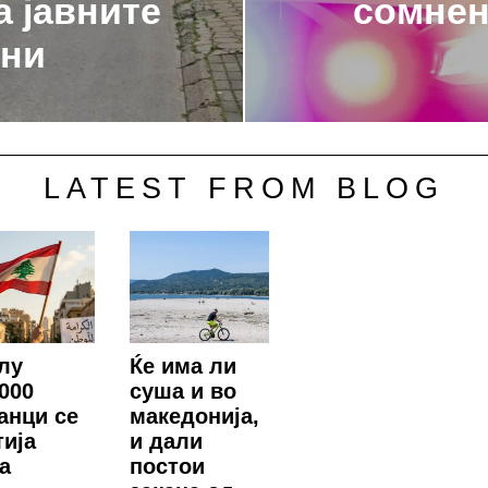
а јавните
сомнен
ни
LATEST FROM BLOG
лу
Ќе има ли
.000
суша и во
анци се
македонија,
тија
и дали
а
постои