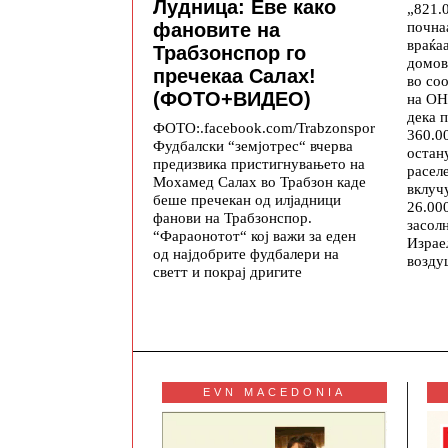
Лудница: Еве како
„821.
почна
фановите на
враќа
Трабзонспор го
домов
пречекаа Салах!
во со
(ФОТО+ВИДЕО)
на ОН
дека 
ФОТО:.facebook.com/Trabzonspor
360.0
Фудбалски “земјотрес“ вчерва
остан
предизвика пристигнувањето на
расел
Мохамед Салах во Трабзон каде
вклуч
беше пречекан од илјадници
26.00
фанови на Трабзонспор.
засол
“Фараонотот“ кој важи за еден
Израе
од најдобрите фудбалери на
возду
светт и покрај дригите
EVN MACEDONIA