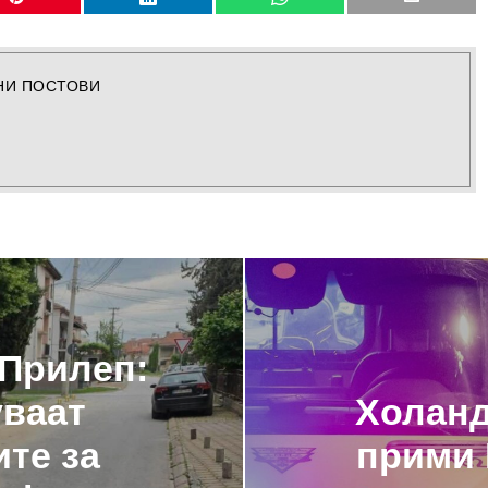
НИ ПОСТОВИ
 Прилеп:
ваат
Холанд
те за
прими