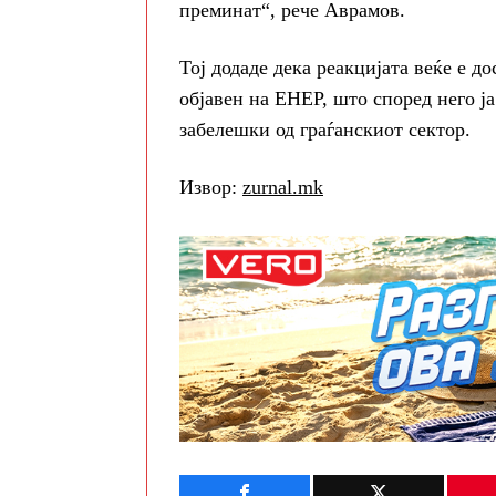
преминат“, рече Аврамов.
Тој додаде дека реакцијата веќе е д
објавен на ЕНЕР, што според него ј
забелешки од граѓанскиот сектор.
Извор:
zurnal.mk