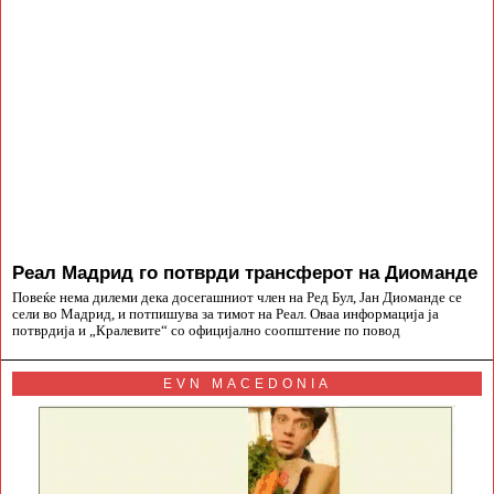
Реал Мадрид го потврди трансферот на Диоманде
Повеќе нема дилеми дека досегашниот член на Ред Бул, Јан Диоманде се
сели во Мадрид, и потпишува за тимот на Реал. Оваа информација ја
потврдија и „Кралевите“ со официјално соопштение по повод
EVN MACEDONIA