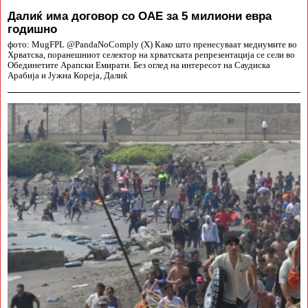
Далиќ има договор со ОАЕ за 5 милиони евра
годишно
фото: MugFPL @PandaNoComply (X) Како што пренесуваат медиумите во
Хрватска, поранешниот селектор на хрватската репрезентација се сели во
Обединетите Арапски Емирати. Без оглед на интересот на Саудиска
Арабија и Јужна Кореја, Далиќ