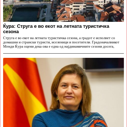
Ќура: Струга е во екот на летната туристичка
сезона
Струга е во екот на летната туристичка сезона, а градот е исполнет со
домашни и странски туристи, иселеници и посетители. Градоначалникот
Менди Ќура оцени дека ова е една од најдинамичните сезони досега,