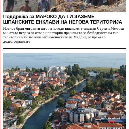
Поддршка за МАРОКО ДА ГИ ЗАЗЕМЕ
ШПАНСКИТЕ ЕНКЛАВИ НА НЕГОВА ТЕРИТОРИЈА
Новиот бран мигранти што ги погоди шпанските енклави Сеута и Мелиља
минатата недела го отвори повторно прашањето за безбедноста на тие
територии и ги зголеми загриженостите на Мадрид во врска со
долгогодишните