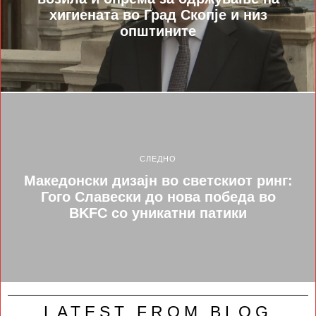
хигиената во Град Скопје и низ
општините
СЛЕДНО
Македонски дизајн во светскиот ринг:
Гого Славески до нова победа во
BKFC со уникатни патики
LATEST FROM BLOG