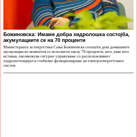
Божиновска: Имаме добра хидролошка состојба,
акумулациите се на 70 проценти
Министерката за енергетика Сања Божиновска соопшти дека домашните
акумулации во моментов се исполнети околу 70 проценти, што, како што
истакна, овозможува сигурно управување со расположливиот
хидропотенцијал и стабилно функционирање на електроенергетскиот
систем.