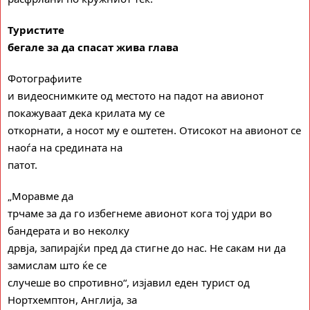
Туристите
бегале за да спасат жива глава
Фотографиите
и видеоснимките од местото на падот на авионот
покажуваат дека крилата му се
откорнати, а носот му е оштетен. Отисокот на авионот се
наоѓа на средината на
патот.
„Моравме да
трчаме за да го избегнеме авионот кога тој удри во
бандерата и во неколку
дрвја, запирајќи пред да стигне до нас. Не сакам ни да
замислам што ќе се
случеше во спротивно“, изјавил еден турист од
Нортхемптон, Англија, за