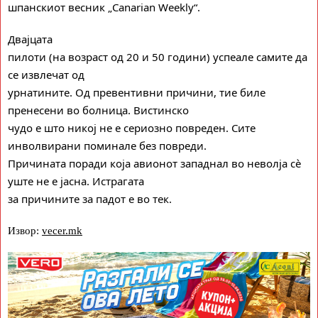
шпанскиот весник „Canarian Weekly“.
Двајцата
пилоти (на возраст од 20 и 50 години) успеале самите да
се извлечат од
урнатините. Од превентивни причини, тие биле
пренесени во болница. Вистинско
чудо е што никој не е сериозно повреден. Сите
инволвирани поминале без повреди.
Причината поради која авионот западнал во неволја сè
уште не е јасна. Истрагата
за причините за падот е во тек.
Извор:
vecer.mk