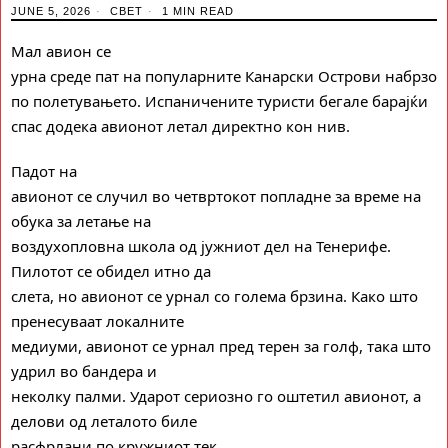
JUNE 5, 2026
СВЕТ
1 MIN READ
Мал авион се
урна среде пат на популарните Канарски Острови набрзо
по полетувањето.
И
спаничените туристи бегале барајќи
спас додека авионот летал директно кон нив.
Падот на
авионот се случил во четвртокот попладне за време на
обука за летање на
воздухопловна школа од јужниот дел на Тенерифе.
Пилотот се обидел итно да
слета, но авионот се урнал со голема брзина. Како што
пренесуваат локалните
медиуми, авионот се урнал пред терен за голф, така што
удрил во бандера и
неколку палми. Ударот сериозно го оштетил авионот, а
делови од леталото биле
расфрлани по кружниот тек.