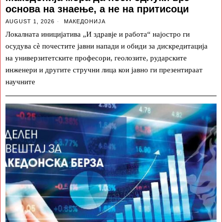
основа на знаење, а не на притисоци
AUGUST 1, 2026
МАКЕДОНИЈА
Локалната иницијатива „И здравје и работа“ најостро ги
осудува сè почестите јавни напади и обиди за дискредитација
на универзитетските професори, геолозите, рударските
инженери и другите стручни лица кои јавно ги презентираат
научните