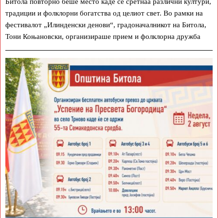
Битола повторно беше место каде се сретнаа различни култури,
традиции и фолклорни богатства од целиот свет. Во рамки на
фестивалот „Илинденски денови“, градоначалникот на Битола,
Тони Коњановски, организираше прием и фолклорна дружба