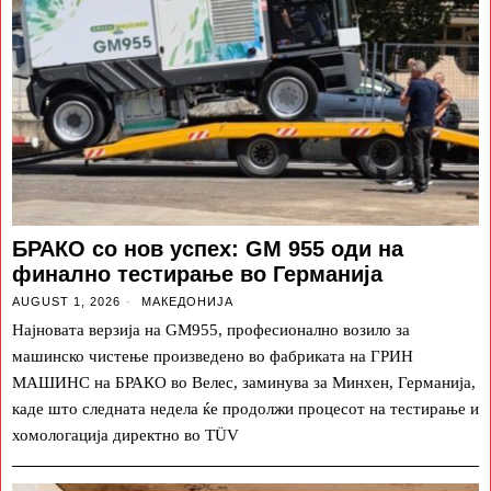
БРАКО со нов успех: GM 955 оди на
финално тестирање во Германија
AUGUST 1, 2026
МАКЕДОНИЈА
Најновата верзија на GM955, професионално возило за
машинско чистење произведено во фабриката на ГРИН
МАШИНС на БРАКО во Велес, заминува за Минхен, Германија,
каде што следната недела ќе продолжи процесот на тестирање и
хомологација директно во TÜV