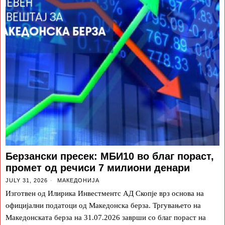
Берзански пресек: МБИ10 во благ пораст,
промет од речиси 7 милиони денари
JULY 31, 2026
МАКЕДОНИЈА
Изготвен од Илирика Инвестментс АД Скопје врз основа на
официјални податоци од Македонска берза. Тргувањето на
Македонската берза на 31.07.2026 заврши со благ пораст на