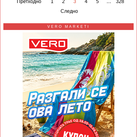
Претходно
1
2
3
4
5
…
328
Следно
VERO MARKETI