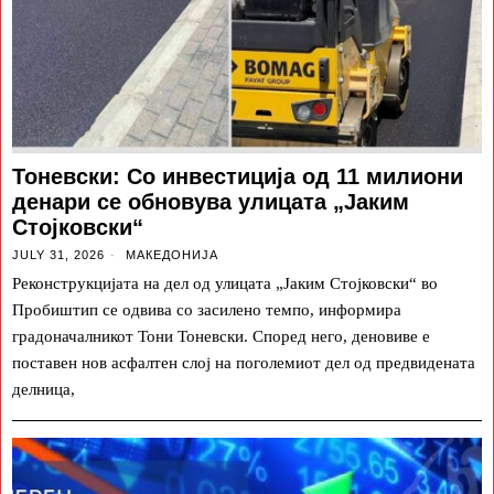
Тоневски: Со инвестиција од 11 милиони
денари се обновува улицата „Јаким
Стојковски“
JULY 31, 2026
МАКЕДОНИЈА
Реконструкцијата на дел од улицата „Јаким Стојковски“ во
Пробиштип се одвива со засилено темпо, информира
градоначалникот Тони Тоневски. Според него, деновиве е
поставен нов асфалтен слој на поголемиот дел од предвидената
делница,