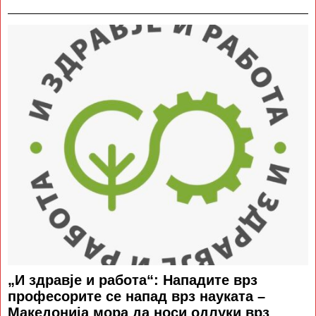
„И здравје и работа“: Нападите врз
професорите се напад врз науката –
Македонија мора да носи одлуки врз