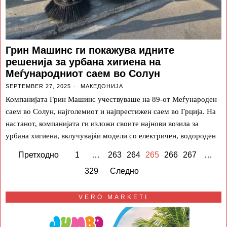
Грин Машинс ги покажува идните
решенија за урбана хигиена на
Меѓународниот саем во Солун
SEPTEMBER 27, 2025
МАКЕДОНИЈА
Компанијата Грин Машинс учествуваше на 89-от Меѓународен
саем во Солун, најголемиот и најпрестижен саем во Грција. На
настанот, компанијата ги изложи своите најнови возила за
урбана хигиена, вклучувајќи модели со електричен, водороден
Претходно
1
…
263
264
265
266
267
…
329
Следно
VERO MARKETI