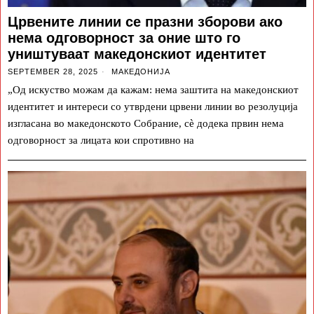
Црвените линии се празни зборови ако
нема одговорност за оние што го
уништуваат македонскиот идентитет
SEPTEMBER 28, 2025
МАКЕДОНИЈА
„Од искуство можам да кажам: нема заштита на македонскиот
идентитет и интереси со утврдени црвени линии во резолуција
изгласана во македонското Собрание, сè додека првин нема
одговорност за лицата кои спротивно на