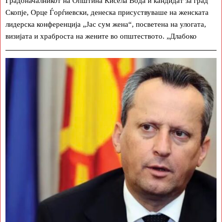
Градоначалникот на Општина Кисела Вода и кандидат за град
Скопје, Орце Ѓорѓиевски, денеска присуствуваше на женската
лидерска конференција „Јас сум жена“, посветена на улогата,
визијата и храброста на жените во општеството. „Длабоко