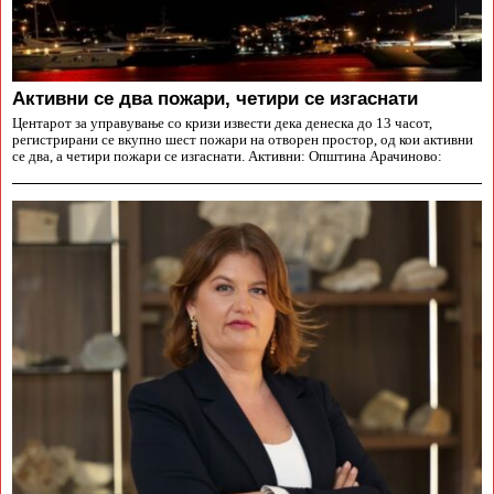
Aктивни се два пожари, четири се изгаснати
Центарот за управување со кризи извести дека денеска до 13 часот,
регистрирани се вкупно шест пожари на отворен простор, од кои активни
се два, а четири пожари се изгаснати. Активни: Општина Арачиново: