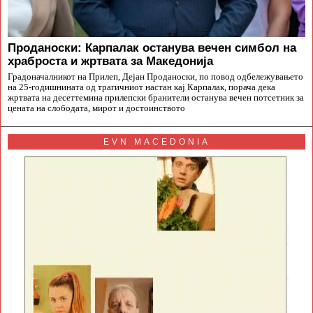
Проданоски: Карпалак останува вечен симбол на
храброста и жртвата за Македонија
Градоначалникот на Прилеп, Дејан Проданоски, по повод одбележувањето
на 25-годишнината од трагичниот настан кај Карпалак, порача дека
жртвата на десеттемина прилепски бранители останува вечен потсетник за
цената на слободата, мирот и достоинството
EVN MACEDONIA