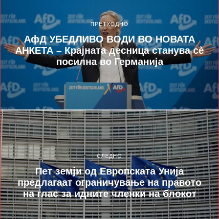
ПРЕТХОДНО
АфД УБЕДЛИВО ВОДИ ВО НОВАТА
АНКЕТА – Крајната десница станува сè
посилна во Германија
СЛЕДНО
Пет земји од Европската Унија
предлагаат ограничување на правото
на глас за идните членки на блокот