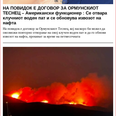
НА ПОВИДОК Е ДОГОВОР ЗА ОРМУНСКИОТ
ТЕСНЕЦ – Американски функционер : Се отвара
клучниот воден пат и се обновува извозот на
нафта
На повидок е договор за Ормунскиот Теснец, кој наскоро би можел да
овозможи повторно отворање на овој клучен воден пат и да го обнови
извозот на нафта, прекинат за време на петмесечната