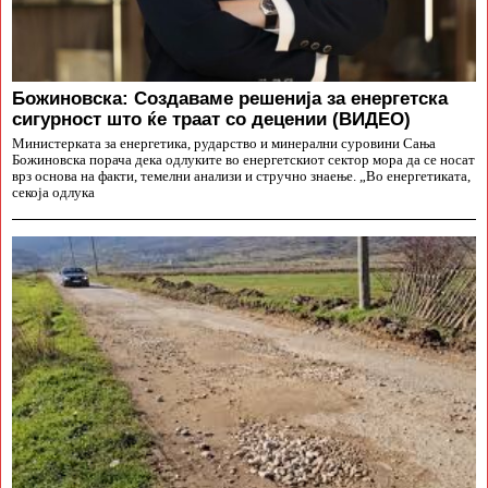
Божиновска: Создаваме решенија за енергетска
сигурност што ќе траат со децении (ВИДЕО)
Министерката за енергетика, рударство и минерални суровини Сања
Божиновска порача дека одлуките во енергетскиот сектор мора да се носат
врз основа на факти, темелни анализи и стручно знаење. „Во енергетиката,
секоја одлука