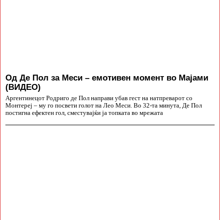
Од Де Пол за Меси – емотивен момент во Мајами
(ВИДЕО)
Аргентинецот Родриго де Пол направи убав гест на натпреварот со
Монтереј – му го посвети голот на Лео Меси. Во 32-та минута, Де Пол
постигна ефектен гол, сместувајќи ја топката во мрежата