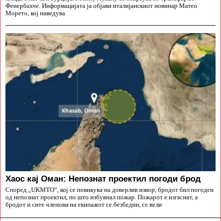
Фенербахче. Информацијата ја објави италијанскиот новинар Матео
Морето, кој наведува
Хаос кај Оман: Непознат проектил погоди брод
Според „UKMTO“, кој се повикува на доверлив извор, бродот бил погоден
од непознат проектил, по што избувнал пожар. Пожарот е изгаснат, а
бродот и сите членови на екипажот се безбедни, се вели