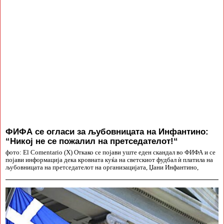
ФИФА се огласи за љубовницата на Инфантино:
“Никој не се пожалил на претседателот!“
фото: El Comentario (X) Откако се појави уште еден скандал во ФИФА и се
појави информација дека кровната куќа на светскиот фудбал ѝ платила на
љубовницата на претседателот на организацијата, Џани Инфантино,