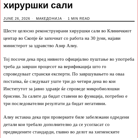
хируршки сали
JUNE 26, 2026
МАКЕДОНИЈА
1 MIN READ
Шесте целосно реконструирани хируршки сали во Клиничкиот
центар во Скопје ќе започнат со работа на 30 јуни, најави
министерот за здравство Азир Алиу.
Тој посочи дека пред нивното официјално пуштање во употреба
треба да заврши процесот на верификација што го
спроведуваат странски експерти. По завршувањето на оваа
постапка, ќе следуваат уште три до четири дена во кои
Институтот за јавно здравје ќе спроведе микробиолошки
брисеви. За салите да бидат ставени во функција, потребно е
три последователни резултати да бидат негативни.
Алиу истакна дека при проверките биле забележани одредени
детали кои требало дополнително да се усогласат со
предвидените стандарди, главно во делот на хигиенските