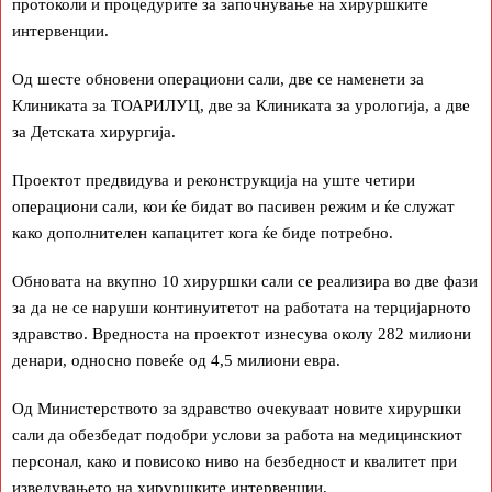
протоколи и процедурите за започнување на хируршките
интервенции.
Од шесте обновени операциони сали, две се наменети за
Клиниката за ТОАРИЛУЦ, две за Клиниката за урологија, а две
за Детската хирургија.
Проектот предвидува и реконструкција на уште четири
операциони сали, кои ќе бидат во пасивен режим и ќе служат
како дополнителен капацитет кога ќе биде потребно.
Обновата на вкупно 10 хируршки сали се реализира во две фази
за да не се наруши континуитетот на работата на терцијарното
здравство. Вредноста на проектот изнесува околу 282 милиони
денари, односно повеќе од 4,5 милиони евра.
Од Министерството за здравство очекуваат новите хируршки
сали да обезбедат подобри услови за работа на медицинскиот
персонал, како и повисоко ниво на безбедност и квалитет при
изведувањето на хируршките интервенции.