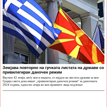
Земјава повторно на грчката листата на држави со
привилегиран даночен режим
Вкупно 42 земји, меѓу кои и нашата, се најдоа на листата држави за кои
Грција смета дека имаат „привилегиран даночен режим“ за даночната
2024 година, односно земји во кои правните лица подлежат