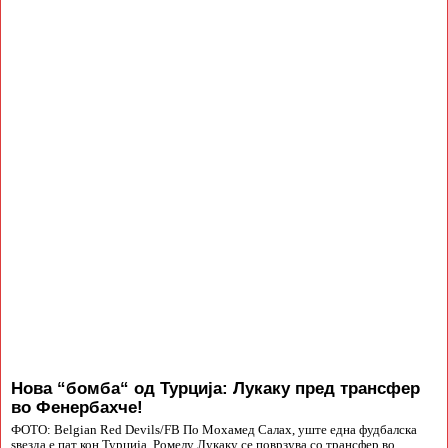
Нова “бомба“ од Турција: Лукаку пред трансфер
во Фенербахче!
ФОТО: Belgian Red Devils/FB По Мохамед Салах, уште една фудбалска
ѕвезда е пат кон Турција. Ромелу Лукаку се поврзува со трансфер во