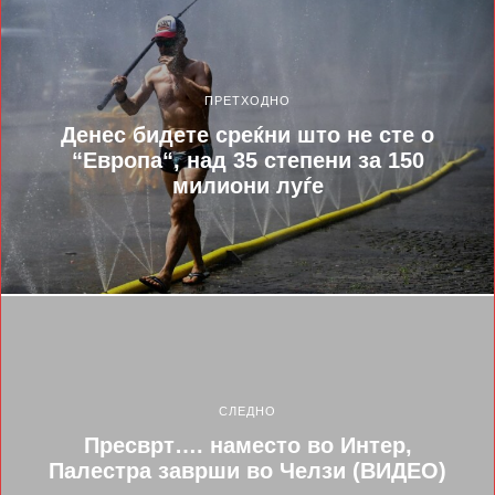
ПРЕТХОДНО
Денес бидете среќни што не сте о
“Европа“, над 35 степени за 150
милиони луѓе
СЛЕДНО
Пресврт…. наместо во Интер,
Палестра заврши во Челзи (ВИДЕО)