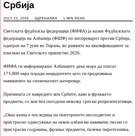
Србија
JULY 23, 2025
АДРЕНАЛИН
1 MIN READ
Светската фудбалска федерација (ФИФА) ја казни Фудбалската
федерација на Албанија (ФШФ) по натпреварот против Србија,
одигран на 7 јуни во Тирана, во рамките на квалификациите за
пласман на Светското првенство 2026.
ФИФА ги информираше Албанците дека мора да платат
173.000 евра поради инцидентите што ги предизвикаа
навивачите на споменатиот натпревар.
Причината се навредите кон Србите, како и фрлањето
предмети, со кои беа погодени неколку српски репрезентативци.
„Оваа казна е последица на повтореното несоодветно и
пристрасно однесување на некои албански навивачи: песни со
пристрасна содржина, фрлање предмети, палење пиротехника,