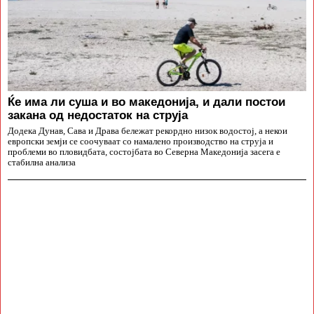
Ќе има ли суша и во македонија, и дали постои
закана од недостаток на струја
Додека Дунав, Сава и Драва бележат рекордно низок водостој, а некои
европски земји се соочуваат со намалено производство на струја и
проблеми во пловидбата, состојбата во Северна Македонија засега е
стабилна анализа