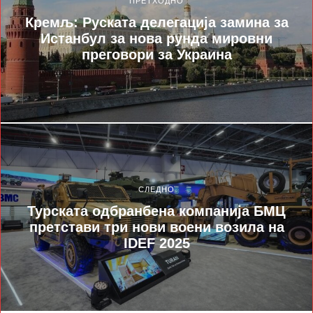
ПРЕТХОДНО
Кремљ: Руската делегација замина за
Истанбул за нова рунда мировни
преговори за Украина
СЛЕДНО
Турската одбранбена компанија БМЦ
претстави три нови воени возила на
IDEF 2025