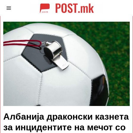
Албанија драконски казнета
за инцидентите на мечот со