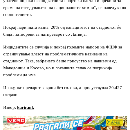
упатени пораки несоодветни за спортски настан и прекини за
време на изведувањето на националните химни“, се наведува во
соопштението.
Покрај паричната казна, 20% од капацитетот на стадионот ќе
бидат затворени за натпреварот со Латвија.
Инцидентите се случија и покрај големите напори на ФШФ за
ограничување влезот на проблематичните навивачи на
стадионот. Така, забрането беше присуство на навивачи од
Македонија и Косово, но и локалните сепак се погрижија
проблеми да има.
Инаку, натпреварот заврши без голови, а присуствуваа 20.427
гледачи.
Извор:
kurir.mk