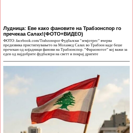
Лудница: Еве како фановите на Трабзонспор го
пречекаа Салах!(ФОТО+ВИДЕО)
ФОТО:.facebook.com/Trabzonspor Фудбалски “земјотрес“ вчерва
предизвика пристигнувањето на Мохамед Салах во Трабзон каде беше
пречекан од илјадници фанови на Трабзонспор. “Фараонотот“ кој важи за
еден од најдобрите фудбалери на светт и покрај дригите