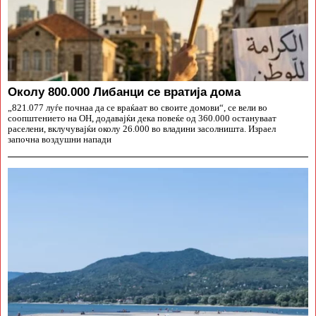
Околу 800.000 Либанци се вратија дома
„821.077 луѓе почнаа да се враќаат во своите домови“, се вели во
соопштението на ОН, додавајќи дека повеќе од 360.000 остануваат
раселени, вклучувајќи околу 26.000 во владини засолништа. Израел
започна воздушни напади