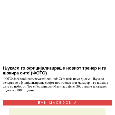
Њукасл го официјализираше новиот тренер и ги
шокира сите!(ФОТО)
ФОТО:.facebook.com/newcastleunited/ Сега веќе нема дилеми. Њукасл
вечерва го официјализираше својот нов тренер или менаџер и го шокира
сите со изборот. Тоа е Германецот Матијас Јајсле. Зборуваме за стратег
роден во 1988 година
EVN MACEDONIA