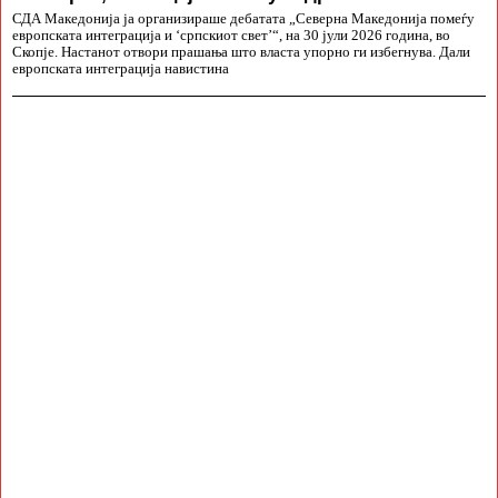
СДА Македонија ја организираше дебатата „Северна Македонија помеѓу
европската интеграција и ‘српскиот свет’“, на 30 јули 2026 година, во
Скопје. Настанот отвори прашања што власта упорно ги избегнува. Дали
европската интеграција навистина