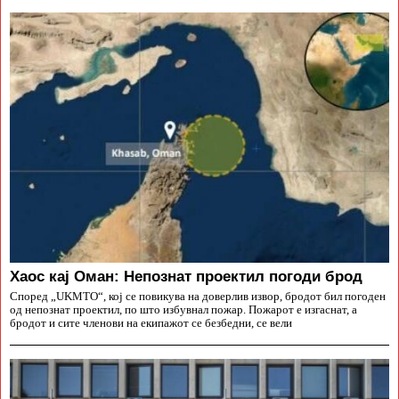
Хаос кај Оман: Непознат проектил погоди брод
Според „UKMTO“, кој се повикува на доверлив извор, бродот бил погоден
од непознат проектил, по што избувнал пожар. Пожарот е изгаснат, а
бродот и сите членови на екипажот се безбедни, се вели