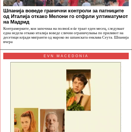
Шпанија воведе гранични контроли за патниците
од Италија откако Мелони го отфрли ултиматумот
на Мадрид
Контрамерките, кои започнаа на полноќ и ќе траат еден месец, следуваат
една недела откако италија воведе слични ограничувања по приливот на
десетици илјади мигранти од мароко во шпанската енклава Сеута. Шпанија
вчера
EVN MACEDONIA