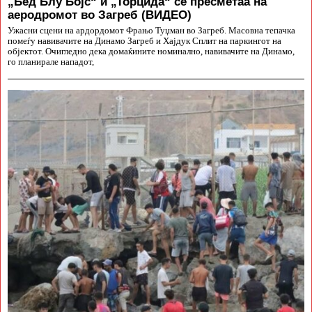
„Бед Блу Бојс“ и „Торцида“ се пресметаа на
аеродромот во Загреб (ВИДЕО)
Ужасни сцени на ардордомот Фрањо Туџман во Загреб. Масовна тепачка
помеѓу навивачите на Динамо Загреб и Хајдук Сплит на паркингот на
објектот. Очигледно дека домаќините номинално, навивачите на Динамо,
го планирале нападот,