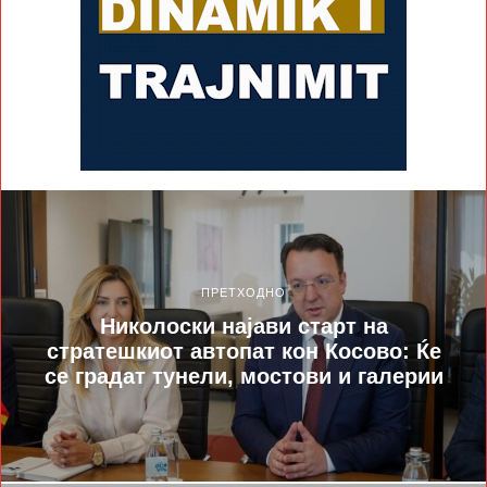
ПРЕТХОДНО
Николоски најави старт на
стратешкиот автопат кон Косово: Ќе
се градат тунели, мостови и галерии