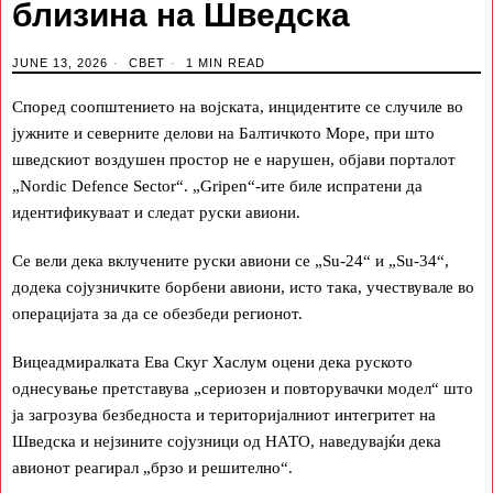
близина на Шведска
JUNE 13, 2026
СВЕТ
1 MIN READ
Според соопштението на војската, инцидентите се случиле во
јужните и северните делови на Балтичкото Море, при што
шведскиот воздушен простор не е нарушен, објави порталот
„Nordic Defence Sector“. „Gripen“-ите биле испратени да
идентификуваат и следат руски авиони.
Се вели дека вклучените руски авиони се „Su-24“ и „Su-34“,
додека сојузничките борбени авиони, исто така, учествувале во
операцијата за да се обезбеди регионот.
Вицеадмиралката Ева Скуг Хаслум оцени дека руското
однесување претставува „сериозен и повторувачки модел“ што
ја загрозува безбедноста и територијалниот интегритет на
Шведска и нејзините сојузници од НАТО, наведувајќи дека
авионот реагирал „брзо и решително“.