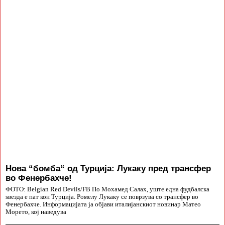
Нова “бомба“ од Турција: Лукаку пред трансфер
во Фенербахче!
ФОТО: Belgian Red Devils/FB По Мохамед Салах, уште една фудбалска
ѕвезда е пат кон Турција. Ромелу Лукаку се поврзува со трансфер во
Фенербахче. Информацијата ја објави италијанскиот новинар Матео
Морето, кој наведува