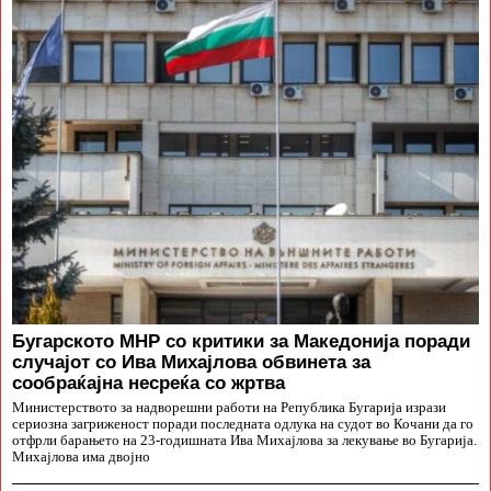
Бугарското МНР со критики за Македонија поради
случајот со Ива Михајлова обвинета за
сообраќајна несреќа со жртва
Министерството за надворешни работи на Република Бугарија изрази
сериозна загриженост поради последната одлука на судот во Кочани да го
отфрли барањето на 23-годишната Ива Михајлова за лекување во Бугарија.
Михајлова има двојно