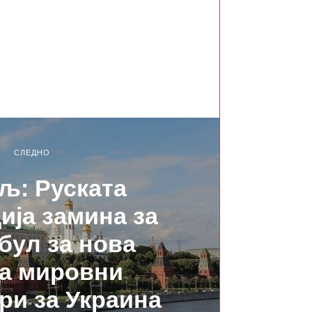
СЛЕДНО
љ: Руската
ија замина за
бул за нова
а мировни
ри за Украина