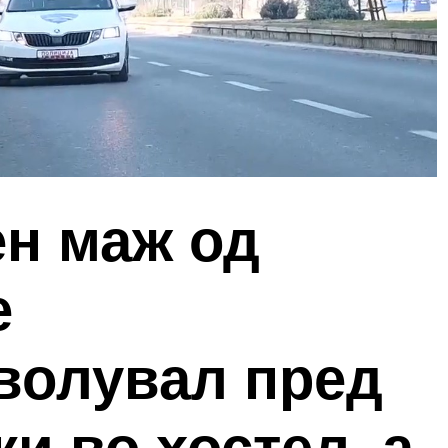
ен маж од
е
волувал пред