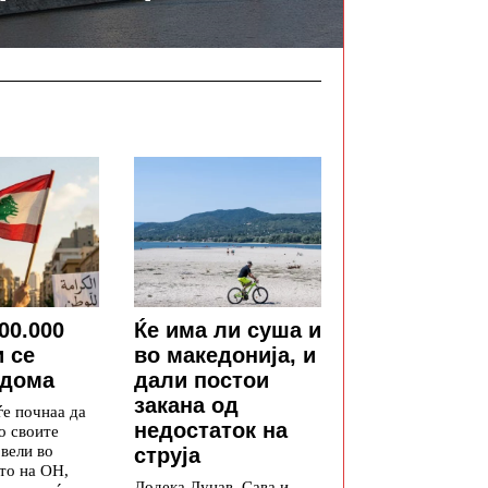
00.000
Ќе има ли суша и
 се
во македонија, и
 дома
дали постои
закана од
ѓе почнаа да
недостаток на
о своите
 вели во
струја
то на ОН,
Додека Дунав, Сава и