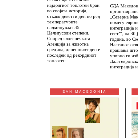
најдолгиот топлотен бран
СДА Македони
во својата историја,
организираше
откако деветти ден по ред
„Северна Мак
температурите
помеѓу европ
надминуваат 35
интеграција и
Целзиусови степени.
свет’“, на 30 
Според словенечката
година, во Ск
Агенција за животна
Настанот отв
средина, денешниот ден е
прашања што
последен од рекордниот
упорно ги изб
топлотен
Дали европск
интеграција 
EVN MACEDONIA