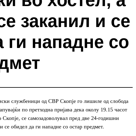
ки во хостел, а
се заканил и се
 ги нападне со
едмет
циски службеници од СВР Скопје го лишиле од слобода
апувајќи по претходна пријава дека околу 19.15 часот
о Скопје, се самозадоволувал пред две 24-годишни
 и се обидел да ги нападне со остар предмет.