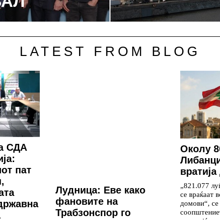
ВАЛ
LATEST FROM BLOG
а СДА
Околу 8
ја:
Либанци
от пат
вратија
,
„821.077 лу
Лудница: Еве како
ата
се враќаат в
фановите на
државна
домови“, се
Трабзонспор го
соопштение
а