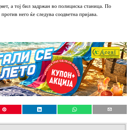
мет, а тој бил задржан во полицискa станица. По
 против него ќе следува соодветна пријава.