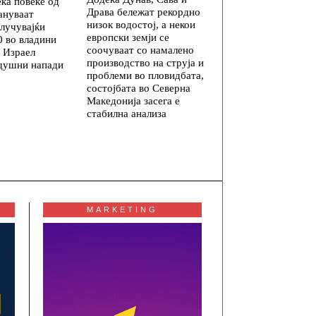
ека повеќе од
Драва бележат рекордно
ануваат
низок водостој, а некои
клучувајќи
европски земји се
0 во владини
соочуваат со намалено
 Израел
производство на струја и
здушни напади
проблеми во пловидбата,
состојбата во Северна
Македонија засега е
стабилна анализа
MARKETING