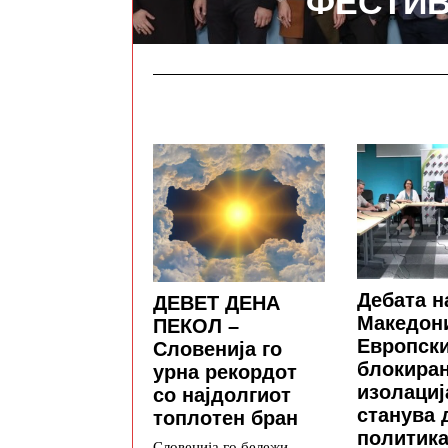
ФЕСТИ
Дебата н
ДЕВЕТ ДЕНА
Македони
ПЕКОЛ –
Европски
Словенија го
блокиран
урна рекордот
изолациј
со најдолгиот
станува 
топлотен бран
политик
Словенија го бележи