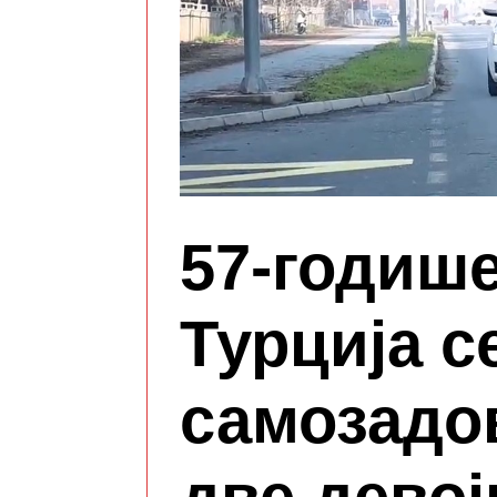
57-годиш
Турција с
самозадо