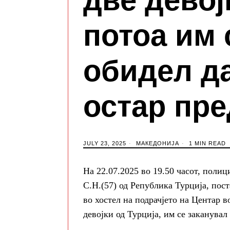
две девој
потоа им 
обидел да
остар пр
JULY 23, 2025
МАКЕДОНИЈА
1 MIN READ
На 22.07.2025 во 19.50 часот, поли
С.Н.(57) од Република Турција, пост
во хостел на подрачјето на Центар в
девојки од Турција, им се заканувал