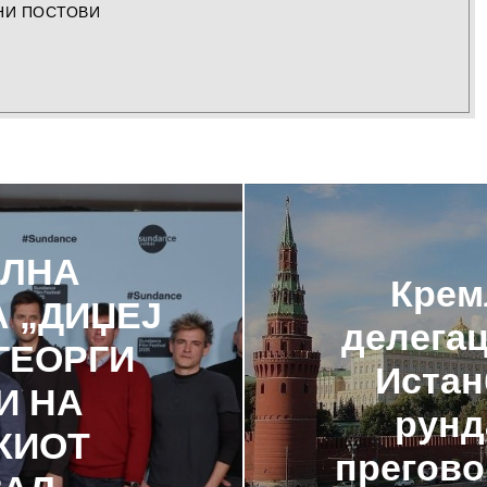
НИ ПОСТОВИ
АЛНА
Крем
 „ДИЏЕЈ
делегац
ГЕОРГИ
Истан
И НА
рунд
КИОТ
прегово