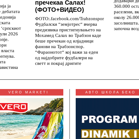
додавајќи д
пречекаа Салах!
ја ја
360.000 ост
(ФОТО+ВИДЕО)
 дебатата
раселени, в
едонија
околу 26.00
ФОТО:.facebook.com/Trabzonspor
ската
засолништа.
Фудбалски “земјотрес“ вчерва
 ‘српскиот
започна во
предизвика пристигнувањето на
јули 2026
Мохамед Салах во Трабзон каде
опје.
беше пречекан од илјадници
ори
фанови на Трабзонспор.
 власта
“Фараонотот“ кој важи за еден
егнува.
од најдобрите фудбалери на
ата
светт и покрај дригите
навистина
VERO MARKETI
АВТО ШКОЛА БЕКО