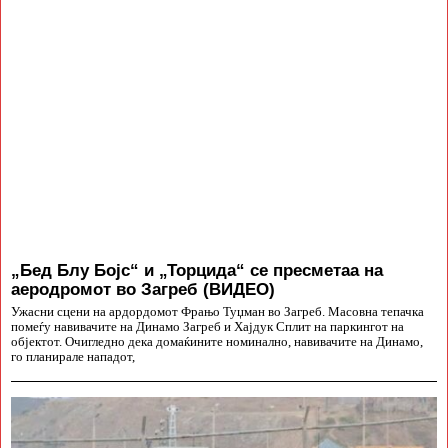
„Бед Блу Бојс“ и „Торцида“ се пресметаа на
аеродромот во Загреб (ВИДЕО)
Ужасни сцени на ардордомот Фрањо Туџман во Загреб. Масовна тепачка
помеѓу навивачите на Динамо Загреб и Хајдук Сплит на паркингот на
објектот. Очигледно дека домаќините номинално, навивачите на Динамо,
го планирале нападот,