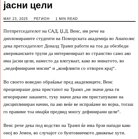
јасни цели
MAY 23, 2025
РЕГИОН
1 MIN READ
Потпретседателот на САД, Џ.Д. Венс, им рече на
дипломираните студенти на Поморската академија во Анаполис
дека претседателот Доналд Трамп работи на тоа да обезбеди
американските трупи да интервенираат во странство само ако
има јасни цели, наместо да влегуваат, како во минатото, во
„недефинирани мисии“ и „конфликти со отворен крај“.
Во своето воведно обраќање пред академиците, Венс
прецизираше дека пристапот на Трамп „не значи дека ги
игнорираме заканите, туку значи дека им пристапуваме на
дисциплиниран начин, па ако веќе ве испраќаме во војна, тогаш
го правиме тоа имајќи предвид многу дефинирани цели“.
Венс рече дека под водство на Трамп ќе има брзи напади како
оној во Јемен, во случајот со бунтовничкото движење хути.