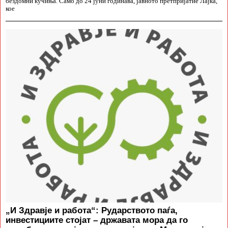
бездомни кучиња. Само до 24 јуни годинава, јавното претпријатие Лајка,
кое
„И Здравје и работа“: Рударството паѓа,
инвестициите стојат – државата мора да го