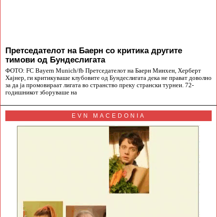
Претседателот на Баерн со критика другите
тимови од Бундеслигата
ФОТО: FC Bayern Munich/fb Претседателот на Баерн Минхен, Херберт
Хајнер, ги критикуваше клубовите од Бундеслигата дека не прават доволно
за да ја промовираат лигата во странство преку странски турнеи. 72-
годишникот зборуваше на
EVN MACEDONIA