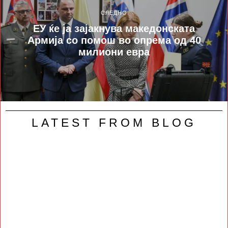
СЛЕДНО
ЕУ ќе ја зајакнува македонската
Армија со помош во опрема од 40
милиони евра
LATEST FROM BLOG