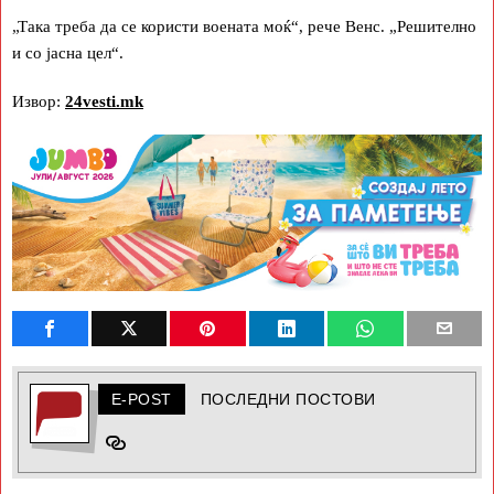
„Така треба да се користи воената моќ“, рече Венс. „Решително
и со јасна цел“.
Извор:
24vesti.mk
E-POST
ПОСЛЕДНИ ПОСТОВИ