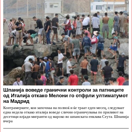
Шпанија воведе гранични контроли за патниците
од Италија откако Мелони го отфрли ултиматумот
на Мадрид
Контрамерките, кои започнаа на полноќ и ќе траат еден месец, следуваат
една недела откако италија воведе слични ограничувања по приливот на
десетици илјади мигранти од мароко во шпанската енклава Сеута. Шпанија
вчера