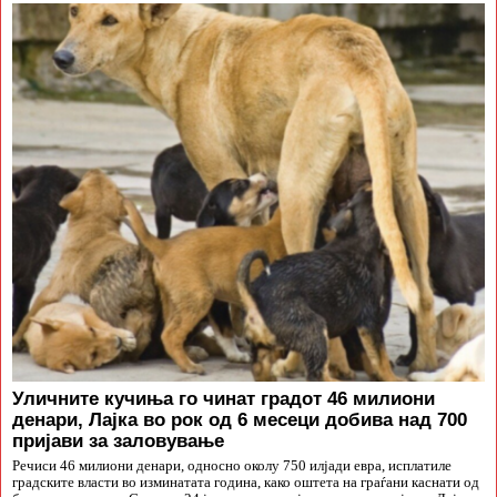
Уличните кучиња го чинат градот 46 милиони
денари, Лајка во рок од 6 месеци добива над 700
пријави за заловување
Речиси 46 милиони денари, односно околу 750 илјади евра, исплатиле
градските власти во изминатата година, како оштета на граѓани каснати од