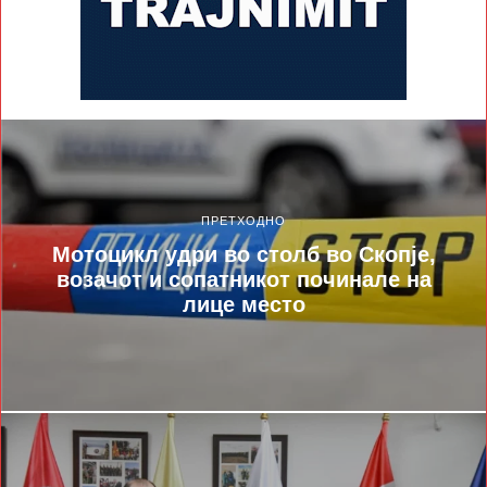
ПРЕТХОДНО
Мотоцикл удри во столб во Скопје,
возачот и сопатникот починале на
лице место