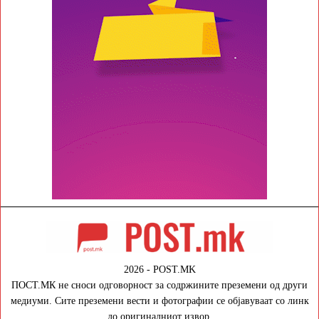
2026 - POST.MK
ПОСТ.МК не сноси одговорност за содржините преземени од други
медиуми. Сите преземени вести и фотографии се објавуваат со линк
до оригиналниот извор.