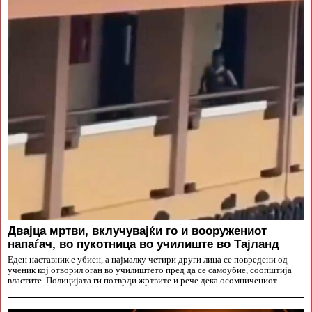
Двајца мртви, вклучувајќи го и вооружениот
напаѓач, во пукотница во училиште во Тајланд
Еден наставник е убиен, а најмалку четири други лица се повредени од
ученик кој отворил оган во училиштето пред да се самоубие, соопштија
властите. Полицијата ги потврди жртвите и рече дека осомничениот