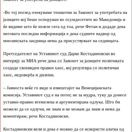
-Во тој поглед очекуваме тешкотии за Законот за употребата на
јазиците кој беше оспоруван во осумдесетите во Македонија и
ќе видиме што ќе излезе сега од тоа, рече Фетаи и додаде дека
неговата последна информација е дека судиите надвор од
мнозинската заедница нема да присуствуваат на седницата.
Претседателот на Уставниот суд Дарко Костадиновски во
интервју за МИА рече дека со Законот за јазиците политиката
создаде своевиден правен хаос, кој резултира со политички
хаос, недоверба и дилеми.
– Јавноста веќе го виде и извештајот на Венецијанската
комисија. Уставниот суд е на потег, не за мудра, туку да донесе
уставно-правно втемелена и аргументирана одлука. Што би
можело да се одлучи, не знам и не можам да знам и нема да
коментирам, рече Костадиновски.
Костадиновски вели и дека е можно да се искористи алатка од