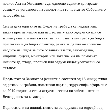
новиот Акт на Уставниот суд, односно судиите да изразат
сомнеж за уставноста на законот и да го пратат во Собранието
на доработка.
Смета дека одлуките на Судот не треба да се гледаат како
закана против некого или нешто, ниту како одлуки со кои се
зголемуваат или намалуваат нечии права, туку треба да бидат
прифаќани и да бидат орјентир, рамка за делување согласно
наодите на Судот за сите останати власти, законодавна,
извршна, судска, монетарна или локална. Да им помогнат,
нивните дејствија, прописи или одлуки бидат усогласени со
Уставот.
Предметот за Законот за јазиците е составен од 13 иницијативи
од различни граѓани, политички партии, здруженија, оформен е
во 2019 година, а стана актуелен есенва по забелешките на
Венецијанската комисија.
Подносители на иницијативите за оспорување на одредби од