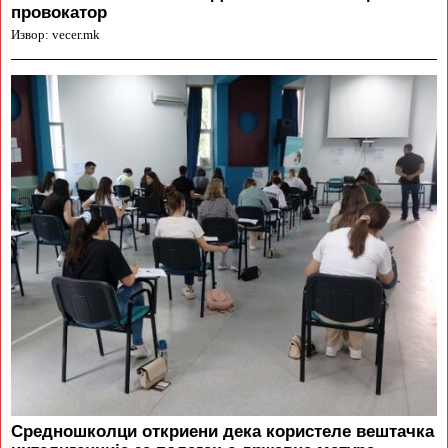
провокатор
Извор: vecer.mk
Средношколци откриени дека користеле вештачка