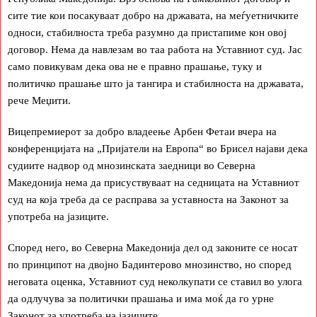
сите тие кои посакуваат добро на државата, на меѓуетничките
односи, стабилноста треба разумно да пристапиме кон овој
договор. Нема да навлезам во таа работа на Уставниот суд. Јас
само повикувам дека ова не е правно прашање, туку и
политичко прашање што ја тангира и стабилноста на државата,
рече Меџити.
Вицепремиерот за добро владеење Арбен Фетаи вчера на
конференцијата на „Пријатели на Европа“ во Брисел најави дека
судиите надвор од мнозинската заедници во Северна
Македонија нема да присуствуваат на седницата на Уставниот
суд на која треба да се расправа за уставноста на Законот за
употреба на јазиците.
Според него, во Северна Македонија дел од законите се носат
по принципот на двојно Бадинтерово мнозинство, но според
неговата оценка, Уставниот суд неколкупати се ставил во улога
да одлучува за политички прашања и има моќ да го урне
Законот за употреба на јазиците.