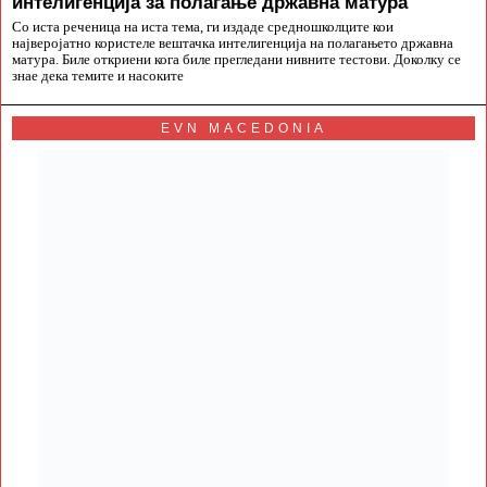
интелигенција за полагање државна матура
Со иста реченица на иста тема, ги издаде средношколците кои
најверојатно користеле вештачка интелигенција на полагањето државна
матура. Биле откриени кога биле прегледани нивните тестови. Доколку се
знае дека темите и насоките
EVN MACEDONIA