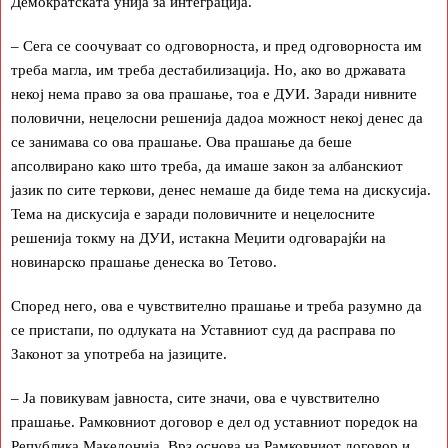
Демократската унија за интеграција.
– Сега се соочуваат со одговорноста, и пред одговорноста им
треба магла, им треба дестабилизација. Но, ако во државата
некој нема право за ова прашање, тоа е ДУИ. Заради нивните
половични, нецелосни решенија дадоа можност некој денес да
се занимава со ова прашање. Ова прашање да беше
апсолвирано како што треба, да имаше закон за албанскиот
јазик по сите теркови, денес немаше да биде тема на дискусија.
Тема на дискусија е заради половичните и нецелосните
решенија токму на ДУИ, истакна Меџити одговарајќи на
новинарско прашање денеска во Тетово.
Според него, ова е чувствително прашање и треба разумно да
се пристапи, по одлуката на Уставниот суд да расправа по
Законот за употреба на јазиците.
– Ја повикувам јавноста, сите значи, ова е чувствително
прашање. Рамковниот договор е дел од уставниот поредок на
Република Македонија. Врз основа на Рамковниот договор и