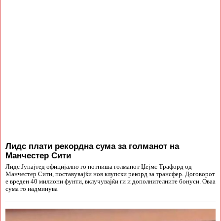
Лидс плати рекордна сума за голманот на
Манчестер Сити
Лидс Јунајтед официјално го потпиша голманот Џејмс Трафорд од
Манчестер Сити, поставувајќи нов клупски рекорд за трансфер. Договорот
е вреден 40 милиони фунти, вклучувајќи ги и дополнителните бонуси. Оваа
сума го надминува