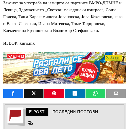
Законот за употреба на јазиците се партиите ВМРО-ДПМНЕ и
Левица, Здружението „Светски македонски конгрес“, Солза
Грчева, Тања Каракамишева Јовановска, Јове Кекеновски, како
и Васко Лазескии, Ивана Митевска, Томе Тодоровски,
Клементина Брзановска и Владимир Стефановски.
ИЗВОР:
kurir.mk
E-POST
ПОСЛЕДНИ ПОСТОВИ