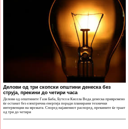
Делови од три скопски општини денеска без
струја, прекини до четири часа
Делови од општините Гази Баба, Бутел и Кисела Вода денеска привремено
ќе останат без електрична енергија поради планирани технички
интервенции на мрежата. Според најавениот распоред, прекините ќе траат
од три до четири