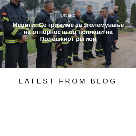
СЛЕДНО
Меџити: Се грижиме за зголемување
на отпорноста од поплави на
Полошкиот регион
LATEST FROM BLOG