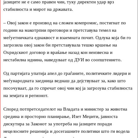
јазиците не е само правен чин, туку директен удар врз
стабилноста и мирот на државата.
– Овој закон е производ на сложен компромис, постигнат по
години на макотрпни преговори и претставува темел на
меѓуетничката еднаквост и взаемната почит. Одлука која би го
загрозила овој закон би претставувала тешко кршење на
Охридскиот договор и враќање назад кон неизвесна и
нестабилна иднина, наведуваат од ДУИ во соопштението.
Од партијата упатија апел до граѓаните, политичките лидери и
меѓународната заедница веднаш да дејствуваат за, како што
посочуваат, да го спречат овој чин кој ја загрозува стабилноста
на земјата и регионот.
Според потпретседателот на Владата и министер за животна
средина и просторно планирање, Изет Меџити, јавноста
дискутира за Законот за употреба на јазиците поради
нецелосните решенија и досегашните политики што ги водела