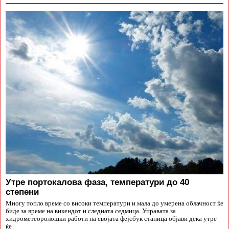
Утре портокалова фаза, температури до 40
степени
Многу топло време со високи температури и мала до умерена облачност ќе
биде за време на викендот и следната седмица. Управата за
хидрометеоролошки работи на својата фејсбук станица објави дека утре
ќе