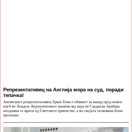
Репрезентативец на Англија мора на суд, поради
тепачка!
Англискиот репрезентативец Ајван Тони е обвинет за напад пред ноќен
клуб во Лондон. Корпулентниот напаѓач кој игра во Саудиска Арабија
неодамна се врати од Светското првенство, а во својата татковина беше
пречекан