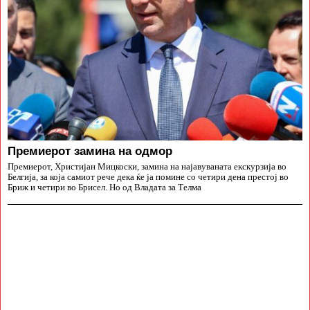
Премиерот замина на одмор
Премиерот, Христијан Мицкоски, замина на најавуваната екскурзија во
Белгија, за која самиот рече дека ќе ја помине со четири дена престој во
Бриж и четири во Брисел. Но од Владата за Телма