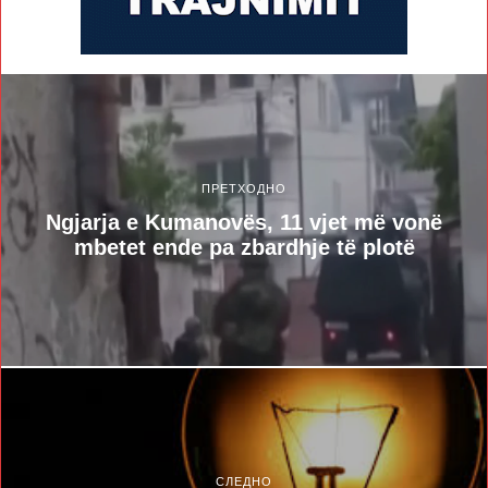
ПРЕТХОДНО
Ngjarja e Kumanovës, 11 vjet më vonë
mbetet ende pa zbardhje të plotë
СЛЕДНО