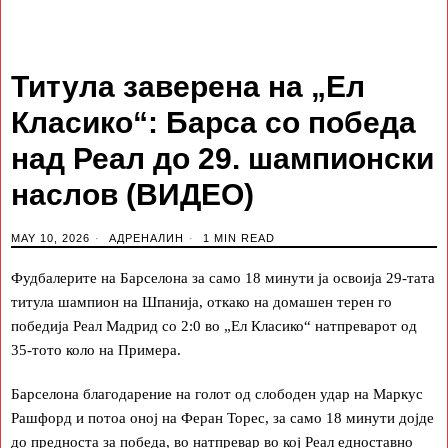
Титула заверена на „Ел
Класико“: Барса со победа
над Реал до 29. шампионски
наслов (ВИДЕО)
MAY 10, 2026
АДРЕНАЛИН
1 MIN READ
Фудбалерите на Барселона за само 18 минути ја освоија 29-тата
титула шампион на Шпанија, откако на домашен терен го
победија Реал Мадрид со 2:0 во „Ел Класико“ натпреварот од
35-тото коло на Примера.
Барселона благодарение на голот од слободен удар на Маркус
Рашфорд и потоа оној на Феран Торес, за само 18 минути дојде
до предноста за победа, во натпревар во кој Реал едноставно