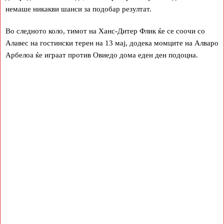
немаше никакви шанси за подобар резултат.
Во следното коло, тимот на Ханс-Дитер Флик ќе се соочи со
Алавес на гостински терен на 13 мај, додека момците на Алваро
Арбелоа ќе играат против Овиедо дома еден ден подоцна.