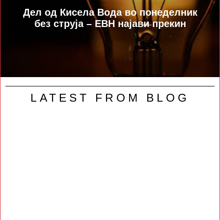
Дел од Кисела Вода во понеделник
без струја – ЕВН најави прекин
LATEST FROM BLOG