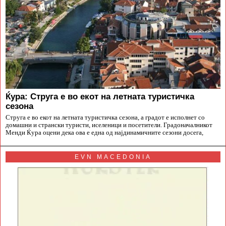
Ќура: Струга е во екот на летната туристичка
сезона
Струга е во екот на летната туристичка сезона, а градот е исполнет со
домашни и странски туристи, иселеници и посетители. Градоначалникот
Менди Ќура оцени дека ова е една од најдинамичните сезони досега,
EVN MACEDONIA