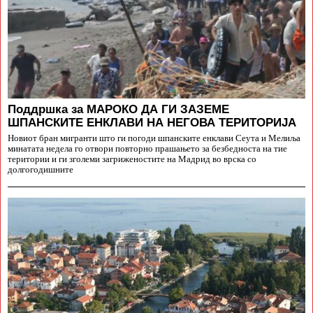
Поддршка за МАРОКО ДА ГИ ЗАЗЕМЕ
ШПАНСКИТЕ ЕНКЛАВИ НА НЕГОВА ТЕРИТОРИЈА
Новиот бран мигранти што ги погоди шпанските енклави Сеута и Мелиља
минатата недела го отвори повторно прашањето за безбедноста на тие
територии и ги зголеми загриженостите на Мадрид во врска со
долгогодишните