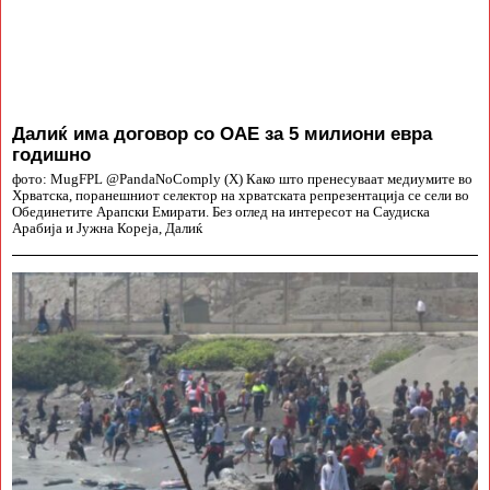
Далиќ има договор со ОАЕ за 5 милиони евра
годишно
фото: MugFPL @PandaNoComply (X) Како што пренесуваат медиумите во
Хрватска, поранешниот селектор на хрватската репрезентација се сели во
Обединетите Арапски Емирати. Без оглед на интересот на Саудиска
Арабија и Јужна Кореја, Далиќ