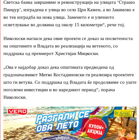
Светска банка завршивме и реконструкција на улицата ‘Страшо
Пинџур’, изградена е улица во село Црн Камен, а во Јакимово е
во тек изградба на нова улица. Заменето е и уличното
осветлување во должина од околу 15 километри“, рече тој.
Николоски нагласи дека овие проекти се доказ за посветеноста
на општините и Владата во реализација на ветеното, со
поддршка од премиерот Христијан Мицкоски.
„Ова е најдобар доказ дека општината предводена од
градоначалникот Митко Костадиновски ги реализира проектите
што ги ветува. Со поддршка од Владата ќе продолжиме со уште
поголеми инвестиции и во наредниот период“, порача
Николоски.