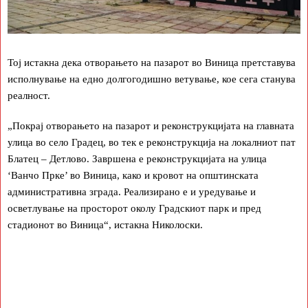
Тој истакна дека отворањето на пазарот во Виница претставува
исполнување на едно долгогодишно ветување, кое сега станува
реалност.
„Покрај отворањето на пазарот и реконструкцијата на главната
улица во село Градец, во тек е реконструкција на локалниот пат
Блатец – Детлово. Завршена е реконструкцијата на улица
‘Ванчо Прке’ во Виница, како и кровот на општинската
административна зграда. Реализирано е и уредување и
осветлување на просторот околу Градскиот парк и пред
стадионот во Виница“, истакна Николоски.