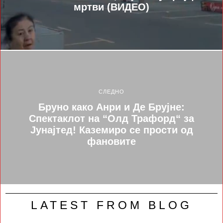
мртви (ВИДЕО)
СЛЕДНО
Бруно како Анри и Де Брујне:
Спектаклот на “Олд Трафорд“ за
Јунајтед! Каземиро се прости од
фановите
LATEST FROM BLOG