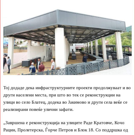
Тој додаде дека инфраструктурните проекти продолжуваат и во
други населени места, при што во тек се реконструкции на
улици во село Блатец, додека во Јакимово и други села веќе се
реализирани повеќе улични зафати.
„Завршена е реконструкција на улиците Раде Кратовче, Кочо
Рацин, Пролетерска, Ѓорче Петров и Блок 18. Со поддршка од