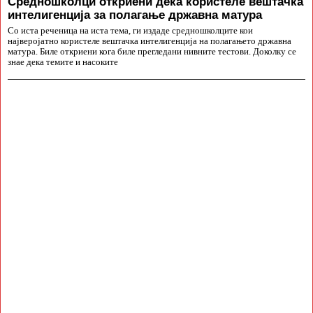
Средношколци откриени дека користеле вештачка
интелигенција за полагање државна матура
Со иста реченица на иста тема, ги издаде средношколците кои
најверојатно користеле вештачка интелигенција на полагањето државна
матура. Биле откриени кога биле прегледани нивните тестови. Доколку се
знае дека темите и насоките