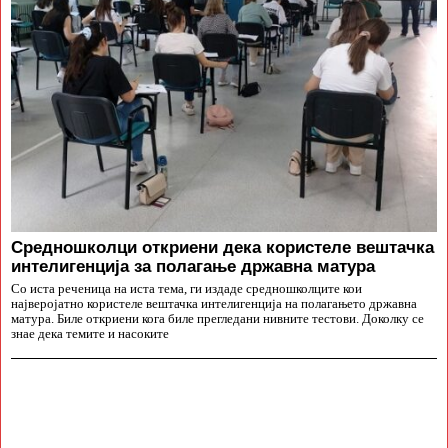
Средношколци откриени дека користеле вештачка
интелигенција за полагање државна матура
Со иста реченица на иста тема, ги издаде средношколците кои
најверојатно користеле вештачка интелигенција на полагањето државна
матура. Биле откриени кога биле прегледани нивните тестови. Доколку се
знае дека темите и насоките