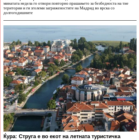
минатата недела го отвори повторно прашањето за безбедноста на тие
територии и ги зголеми загриженостите на Мадрид во врска со
долгогодишните
Ќура: Струга е во екот на летната туристичка