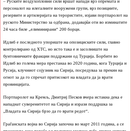
– Руските воздухопловни сили вршат напади врз опремата и
персоналот на илегалните вооружени групи, врз позициите,
резервите и артилеријата на терористите, изјави портпаролот на
руското Министерство за одбрана, додавајќи оти во изминатите
24 часа биле „елиминирани“ 200 борци.
Идлиб е последното упориште на опозициските сили, главно
контролирано од ХТС, но исто така е и засолниште на
бунтовничките фракции поддржани од Турција. Борбите во
Идлиб во голема мера престанаа во 2020 година, кога Турција и
Русија, клучниот сојузник на Сирија, посредуваа за прекин на
огнот за да го спречат притисокот на владата да ја врати
провинцијата.
Портпаролот на Кремљ, Дмитриј Песков вчера истакна дека е
нападнат суверенитетот на Сирија и изрази поддршка за
„Владата на Сирија брзо да го врати редот“.
Граѓанската војна во Сирија започна во март 2011 година, а се
проценува дека повеќе од половина милион луѓе, главно цивили,