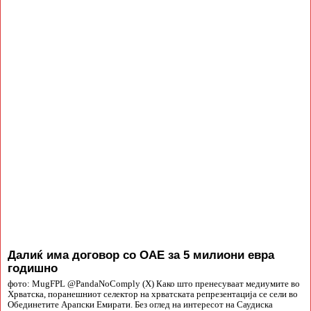
Далиќ има договор со ОАЕ за 5 милиони евра
годишно
фото: MugFPL @PandaNoComply (X) Како што пренесуваат медиумите во
Хрватска, поранешниот селектор на хрватската репрезентација се сели во
Обединетите Арапски Емирати. Без оглед на интересот на Саудиска