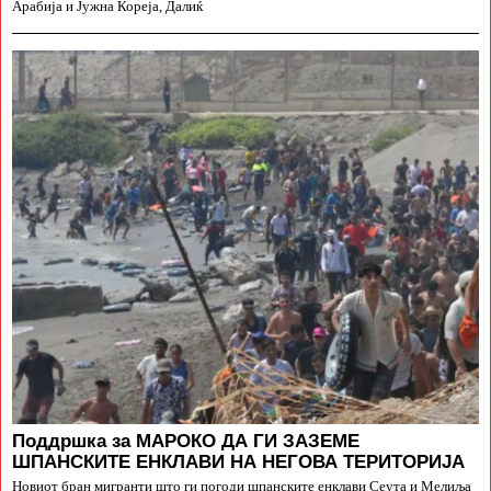
Арабија и Јужна Кореја, Далиќ
Поддршка за МАРОКО ДА ГИ ЗАЗЕМЕ
ШПАНСКИТЕ ЕНКЛАВИ НА НЕГОВА ТЕРИТОРИЈА
Новиот бран мигранти што ги погоди шпанските енклави Сеута и Мелиља