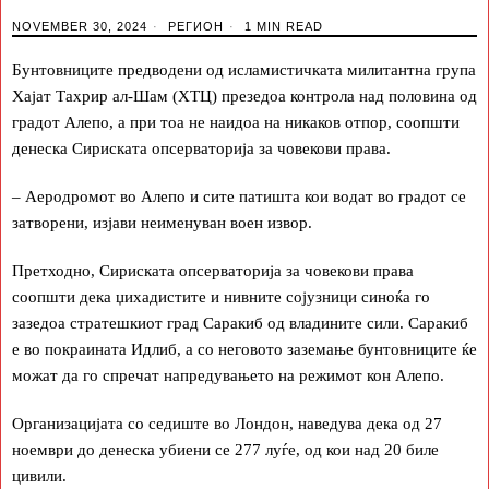
NOVEMBER 30, 2024
РЕГИОН
1 MIN READ
Бунтовниците предводени од исламистичката милитантна група
Хајат Тахрир ал-Шам (ХТЦ) презедоа контрола над половина од
градот Алепо, а при тоа не наидоа на никаков отпор, соопшти
денеска Сириската опсерваторија за човекови права.
– Аеродромот во Алепо и сите патишта кои водат во градот се
затворени, изјави неименуван воен извор.
Претходно, Сириската опсерваторија за човекови права
соопшти дека џихадистите и нивните сојузници синоќа го
зазедоа стратешкиот град Саракиб од владините сили. Саракиб
е во покраината Идлиб, а со неговото заземање бунтовниците ќе
можат да го спречат напредувањето на режимот кон Алепо.
Организацијата со седиште во Лондон, наведува дека од 27
ноември до денеска убиени се 277 луѓе, од кои над 20 биле
цивили.