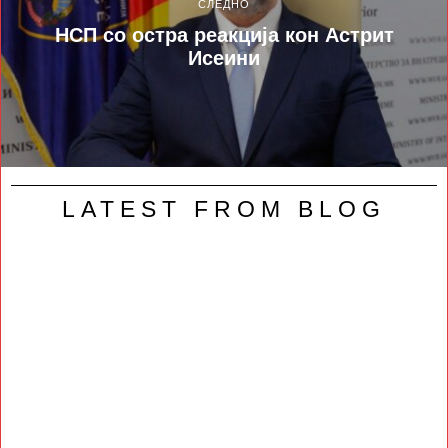
СЛЕДНО
НСП со остра реакција кон Астрит
Исеини
LATEST FROM BLOG