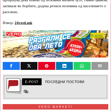
загинале во борбите, додека речиси половина од населението е
раселено.
Извор:
24vesti.mk
E-POST
ПОСЛЕДНИ ПОСТОВИ
VERO MARKETI