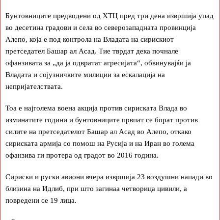
Бунтовниците предводени од ХТЦ пред три дена извршија упад
во десетина градови и села во северозападната провинција
Алепо, која е под контрола на Владата на сирискиот
претседател Башар ал Асад. Тие тврдат дека почнале
офанзивата за „да ја одвратат агресијата“, обвинувајќи ја
Владата и сојузничките милиции за ескалација на
непријателствата.
Тоа е најголема воена акција против сириската Влада во
изминатите години и бунтовниците првпат се борат против
силите на претседателот Башар ал Асад во Алепо, откако
сириската армија со помош на Русија и на Иран во голема
офанзива ги протера од градот во 2016 година.
Сириски и руски авиони вчера извршија 23 воздушни напади во
близина на Идлиб, при што загинаа четворица цивили, а
повредени се 19 лица.