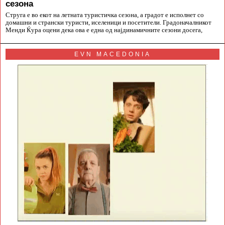
сезона
Струга е во екот на летната туристичка сезона, а градот е исполнет со
домашни и странски туристи, иселеници и посетители. Градоначалникот
Менди Ќура оцени дека ова е една од најдинамичните сезони досега,
EVN MACEDONIA