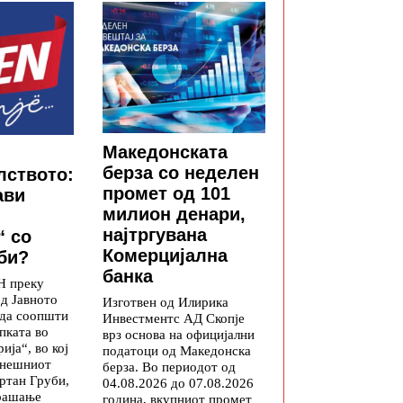
Македонската
берза со неделен
лството:
промет од 101
ави
милион денари,
најтргувана
“ со
Комерцијална
би?
банка
Н преку
од Јавното
Изготвен од Илирика
 да соопшти
Инвестментс АД Скопје
пката во
врз основа на официјални
ија“, во кој
податоци од Македонска
анешниот
берза. Во периодот од
ртан Груби,
04.08.2026 до 07.08.2026
прашање
година, вкупниот промет