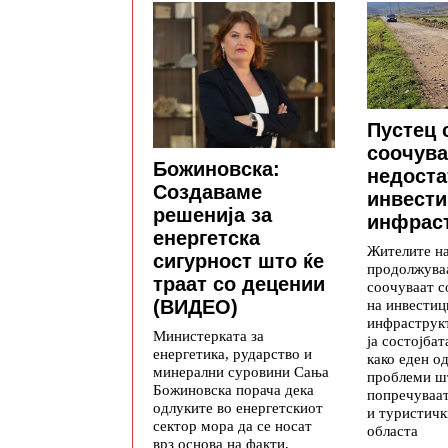
Пустец 
соочува
Божиновска:
недоста
Создаваме
инвести
решенија за
инфраст
енергетска
Жителите н
сигурност што ќе
продолжуваа
траат со децении
соочуваат с
на инвестиц
(ВИДЕО)
инфраструкт
Министерката за
ја состојба
енергетика, рударство и
како еден о
минерални суровини Сања
проблеми ш
Божиновска порача дека
попречуваа
одлуките во енергетскиот
и туристичк
сектор мора да се носат
областа
врз основа на факти,