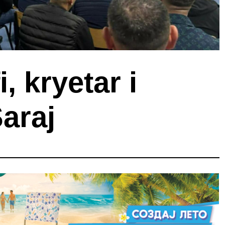
i, kryetar i
araj