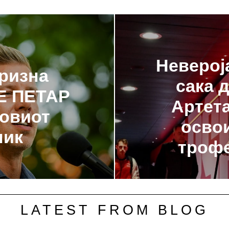
Неверој
призна
сака 
 Е ПЕТАР
Артета
говиот
освои
ник
трофе
LATEST FROM BLOG