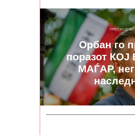
ПРЕТХОДНО
Орбан го 
поразот КОЈ
МАЃАР, не
наслед