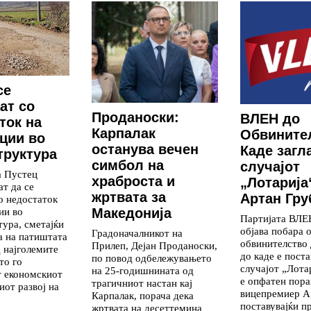
се
ат со
Проданоски:
ВЛЕН до
ток на
Карпалак
Обвините
ции во
останува вечен
Каде загл
руктура
симбол на
случајот
а Пустец
храброста и
„Лотарија
т да се
жртвата за
Артан Гру
о недостаток
ии во
Македонија
Партијата ВЛЕ
ура, сметајќи
објава побара 
Градоначалникот на
та на патиштата
обвинителство
Прилеп, Дејан Проданоски,
д најголемите
до каде е поста
по повод одбележувањето
то го
случајот „Лотар
на 25-годишнината од
т економскиот
е опфатен пор
трагичниот настан кај
иот развој на
вицепремиер А
Карпалак, порача дека
поставувајќи 
жртвата на десеттемина