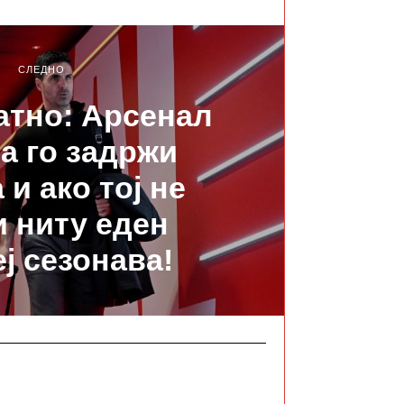
СЛЕДНО
атно: Арсенал
да го задржи
 и ако тој не
 ниту еден
ј сезонава!