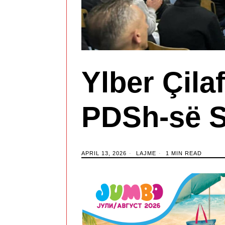
Ylber Çilaf
PDSh-së S
APRIL 13, 2026
LAJME
1 MIN READ