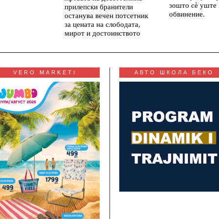
зошто сè уште
прилепски бранители
обвинение.
останува вечен потсетник
за цената на слободата,
мирот и достоинството
VERO MARKETI
АВТО ШКОЛА БЕКО