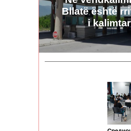
Bllatë është rr
i kalimta
Средно