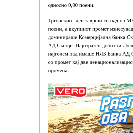
односно 0,00 поени.
Трговскиот ден заврши со пад на МБ
поени, а вкупниот промет изнесува
доминираше Комерцијална банка Ск
АД Скопје. Најизразен добитник бе
најголем пад имаше НЛБ Банка АД С
со промет кај две денационализацис
промена.