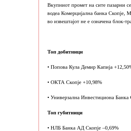
Вкупниот промет на сите пазарни се
водеа Комерцијална банка Скопје, 
во извештајот не е означена блок-тр
Топ добитници
• Попова Кула Демир Капија +12,50
• ОКТА Скопје +10,98%
• Универзална Инвестициона Банка 
Топ губитници
• НЛБ Банка АД Скопје –0,69%