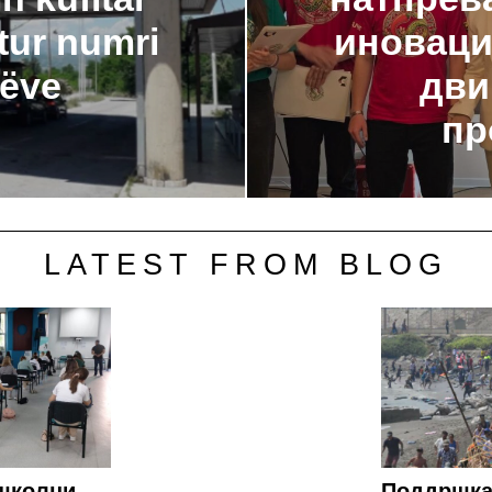
itur numri
иноваци
rëve
дви
пр
LATEST FROM BLOG
школци
Поддршка