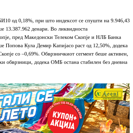
И10 од 0,18%, при што индексот се спушти на 9.946,43
ше 13.387.962 денари. Во ликвидноста
опје, пред Македонски Телеком Скопје и НЛБ Банка
ше Попова Кула Демир Капијасо раст од 12,50%, додека
копје со –0,69%. Обврзничкиот сегмент беше активен,
ки обврзници, додека ОМБ остана стабилен без дневна