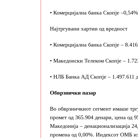
• Комерцијална банка Скопје –0,54%
Најтргувани хартии од вредност
• Комерцијална банка Скопје – 8.41
• Македонски Телеком Скопје – 1.72
• НЛБ Банка АД Скопје – 1.497.611 
Обврзнички пазар
Во обврзничкиот сегмент имаше тргу
промет од 365.904 денари, цена од 9
Македонија – денационализација 24, 
промена од 0,00%. Индексот ОМБ из