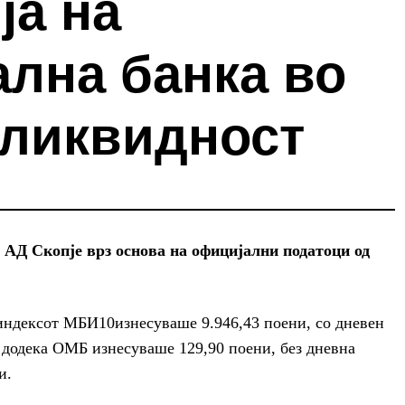
ја на
ална банка во
 ликвидност
АД Скопје врз основа на официјални податоци од
, индексот МБИ10изнесуваше 9.946,43 поени, со дневен
, додека ОМБ изнесуваше 129,90 поени, без дневна
и.