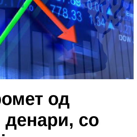
ромет од
2 денари, со