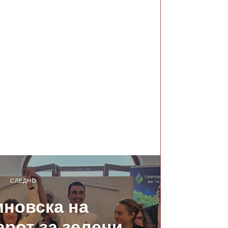
СЛЕДНО
новска на
рот за зелени