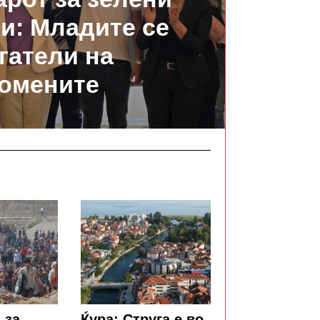
и: Младите се
гатели на
омените
 за
Ќура: Струга е во