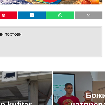
НИ ПОСТОВИ
Божи
n kufitar
натпрева