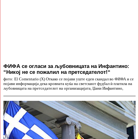
ФИФА се огласи за љубовницата на Инфантино:
“Никој не се пожалил на претседателот!“
фото: El Comentario (X) Откако се појави уште еден скандал во ФИФА и се
појави информација дека кровната куќа на светскиот фудбал ѝ платила на
љубовницата на претседателот на организацијата, Џани Инфантино,