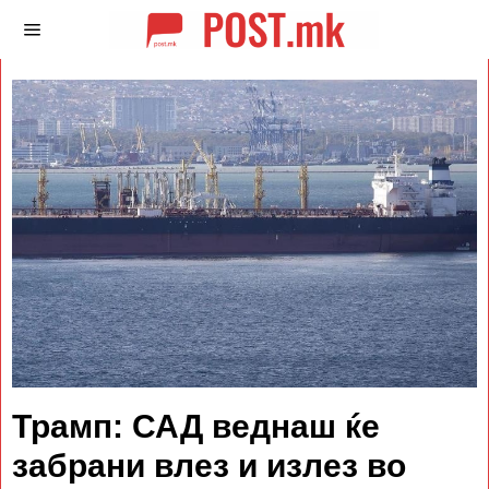
Трамп: САД веднаш ќе
забрани влез и излез во