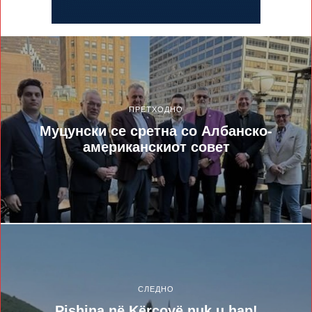
ПРЕТХОДНО
Муцунски се сретна со Албанско-
американскиот совет
СЛЕДНО
Pishina në Kërçovë nuk u hap!