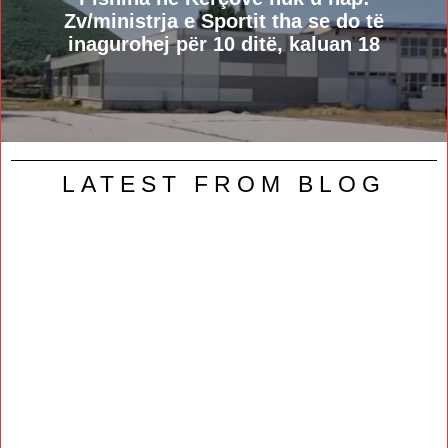
Zv/ministrja e Sportit tha se do të
inagurohej për 10 ditë, kaluan 18
LATEST FROM BLOG