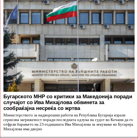
Бугарското МНР со критики за Македонија поради
случајот со Ива Михајлова обвинета за
сообраќајна несреќа со жртва
Министерството за надворешни работи на Република Бугарија изрази
сериозна загриженост поради последната одлука на судот во Кочани да го
отфрли барањето на 23-годишната Ива Михајлова за лекување во Бугарија.
Михајлова има двојно