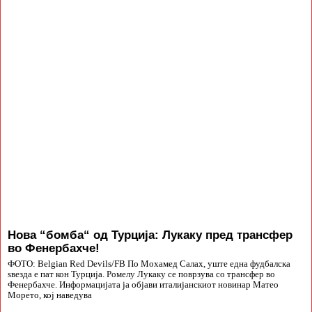
Нова “бомба“ од Турција: Лукаку пред трансфер
во Фенербахче!
ФОТО: Belgian Red Devils/FB По Мохамед Салах, уште една фудбалска
ѕвезда е пат кон Турција. Ромелу Лукаку се поврзува со трансфер во
Фенербахче. Информацијата ја објави италијанскиот новинар Матео
Морето, кој наведува