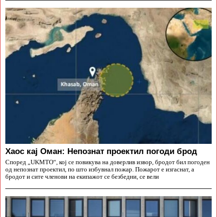
Хаос кај Оман: Непознат проектил погоди брод
Според „UKMTO“, кој се повикува на доверлив извор, бродот бил погоден
од непознат проектил, по што избувнал пожар. Пожарот е изгаснат, а
бродот и сите членови на екипажот се безбедни, се вели