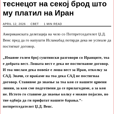
теснецот на секој брод што
му платил на Иран
APRIL 12, 2026
СВЕТ
1 MIN READ
Американската делегација на чело со Потпретседателот Џ.Д.
Венс пред да го напушти Исламабад потврди дека не успеале да
постигнат договор.
„Имавме голем број суштински разговори со Иранците, тоа
е добрата вест. Лошата вест е дека не постигнавме договор.
И тоа мислам дека повеќе е лоша вест за Иран, отколку за
САД. Значи, се враќаме на тоа дека САД не постигнаа
договор. Ставивме до знаење за тоа кои се нашите црвени
линии, за кои сме подготвени да се прилагодиме, а за кои
не. Истото го ставиме до знаење колку е можно појасно, но
тие одбија да ги прифатат нашите барања.“-
потпретседателот Џ.Д. Венс.