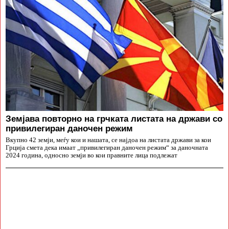
Земјава повторно на грчката листата на држави со
привилегиран даночен режим
Вкупно 42 земји, меѓу кои и нашата, се најдоа на листата држави за кои
Грција смета дека имаат „привилегиран даночен режим“ за даночната
2024 година, односно земји во кои правните лица подлежат