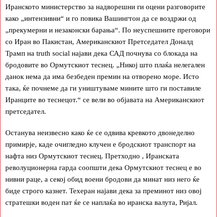
Иранското министерство за надворешни ги оцени разговорите
како „интензивни“ и го повика Вашингтон да се воздржи од
„прекумерни и незаконски барања“. По неуспешните преговори
со Иран во Пакистан, Американскиот Претседател Доналд
Трамп на truth social најави дека САД почнува со блокада на
бродовите во Ормутскиот теснец. „Никој што плаќа нелегален
данок нема да има безбеден премин на отворено море. Исто
така, ќе почнеме да ги уништуваме мините што ги поставиле
Иранците во теснецот.“ се вели во објавата на Американскиот
претседател.
Останува неизвесно како ќе се одвива кревкото двонеделно
примирје, каде очигледно клучен е бродскиот транспорт на
нафта низ Ормутскиот теснец. Претходно , Иранската
револуционерна гарда соопшти дека Ормутскиот теснец е во
нивни раце, а секој обид воени бродови да минат низ него ќе
биде строго казнет. Техеран најави дека за преминот низ овој
стратешки воден пат ќе се наплаќа во иранска валута, Ријал.