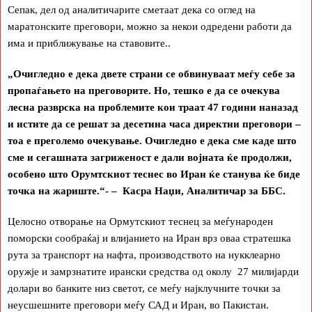
Сепак, дел од аналитичарите сметаат дека со оглед на
маратонските преговори, можно за некои одредени работи да
има и приближување на ставовите..
„Очигледно е дека двете страни се обвинуваат меѓу себе за
пропаѓањето на преговорите. Но, тешко е да се очекува
лесна разврска на проблемите кои траат 47 години наназад
и истите да се решат за десетина часа директни преговори –
тоа е преголемо очекување. Очигледно е дека сме каде што
сме и сегашната загриженост е дали војната ќе продолжи,
особено што Орумтскиот теснес во Иран ќе станува ќе биде
точка на жариште.“- – Касра Наџи, Аналитичар за ББС.
Целосно отворање на Ормутскиот теснец за меѓународен
поморски сообраќај и влијанието на Иран врз оваа стратешка
рута за транспорт на нафта, производството на нукклеарно
оружје и замрзнатите ирански средства од околу 27 милијарди
долари во банките низ светот, се меѓу најклучните точки за
неусшешните преговори меѓу САД и Иран, во Пакистан.