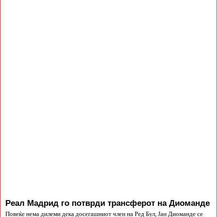
Реал Мадрид го потврди трансферот на Диоманде
Повеќе нема дилеми дека досегашниот член на Ред Бул, Јан Диоманде се