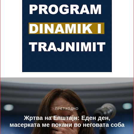
ПРЕТХОДНО
Жртва на Епштајн: Еден ден,
масерката ме покани во неговата соба