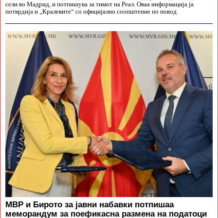
сели во Мадрид, и потпишува за тимот на Реал. Оваа информација ја
потврдија и „Кралевите“ со официјално соопштение по повод
МВР и Бирото за јавни набавки потпишаа
меморандум за поефикасна размена на податоци