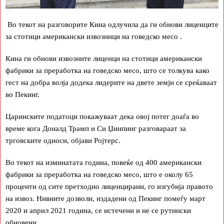
Во текот на разговорите Кина одлучила да ги обнови лиценците
за стотици американски извозници на говедско месо .
Кина ги обнови извозните лиценци на стотици американски
фабрики за преработка на говедско месо, што се толкува како
гест на добра волја додека лидерите на двете земји се среќаваат
во Пекинг.
Царинските податоци покажуваат дека овој потег доаѓа во
време кога Доналд Трамп и Си Џинпинг разговараат за
трговските односи, објави Ројтерс.
Во текот на изминатата година, повеќе од 400 американски
фабрики за преработка на говедско месо, што е околу 65
проценти од сите претходно лиценцирани, го изгубија правото
на извоз. Нивните дозволи, издадени од Пекинг помеѓу март
2020 и април 2021 година, се истечени и не се рутински
обновени.