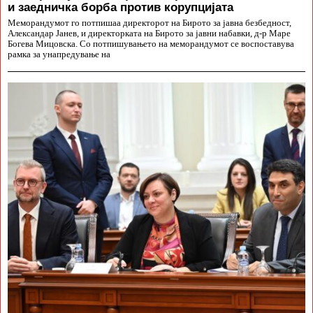
и заедничка борба против корупцијата
Меморандумот го потпишаа директорот на Бирото за јавна безбедност,
Александар Јанев, и директорката на Бирото за јавни набавки, д-р Маре
Богева Мицовска. Со потпишувањето на меморандумот се воспоставува
рамка за унапредување на