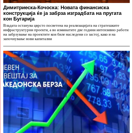
Димитриеска-Кочоска: Новата финансиска
конструкција ќе ја забрза изградбата на пругата
кон Бугарија
Владата останува цврсто посветена на реализацијата на стратешките
инфраструктурни проекти, а во изминатите две години интензивно работи
на забрзување на проектите кои биле наследени со застој, како и на
започнување нови капитални