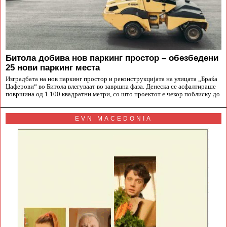
Битола добива нов паркинг простор – обезбедени
25 нови паркинг места
Изградбата на нов паркинг простор и реконструкцијата на улицата „Браќа
Џаферови“ во Битола влегуваат во завршна фаза. Денеска се асфалтираше
површина од 1.100 квадратни метри, со што проектот е чекор поблиску до
EVN MACEDONIA