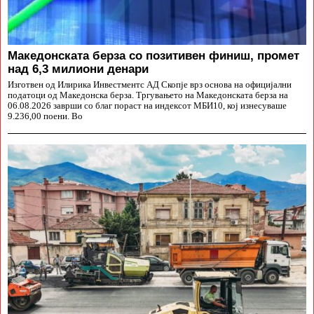
Македонската берза со позитивен финиш, промет
над 6,3 милиони денари
Изготвен од Илирика Инвестментс АД Скопје врз основа на официјални
податоци од Македонска берза. Тргувањето на Македонската берза на
06.08.2026 заврши со благ пораст на индексот МБИ10, кој изнесуваше
9.236,00 поени. Во