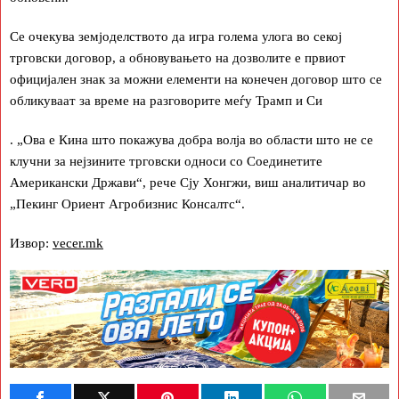
Се очекува земјоделството да игра голема улога во секој
трговски договор, а обновувањето на дозволите е првиот
официјален знак за можни елементи на конечен договор што се
обликуваат за време на разговорите меѓу Трамп и Си
. „Ова е Кина што покажува добра волја во области што не се
клучни за нејзините трговски односи со Соединетите
Американски Држави“, рече Сју Хонгжи, виш аналитичар во
„Пекинг Ориент Агробизнис Консалтс“.
Извор:
vecer.mk