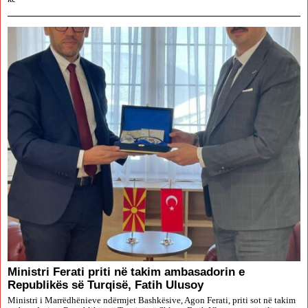
Ministri Ferati priti në takim ambasadorin e
Republikës së Turqisë, Fatih Ulusoy
Ministri i Marrëdhënieve ndërmjet Bashkësive, Agon Ferati, priti sot në takim