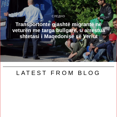
СЛЕДНО
Transportonte gjashtë migrantë në
veturën me targa bullgare, u arrestua
shtetasi i Maqedonisë së Veriut
LATEST FROM BLOG