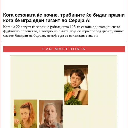
Кога сезоната ќе почне, трибините ќе бидат празни
кога ќе игра еден гигант во Серија А!
Кога на 22 август ќе започне јубилејната 125-та сезона од италијанското
фудбалско првенство, а воедно и 95-тата, која се игра според двокружниот
систем базиран на бодови, немојте да се изненадите ако ги
EVN MACEDONIA