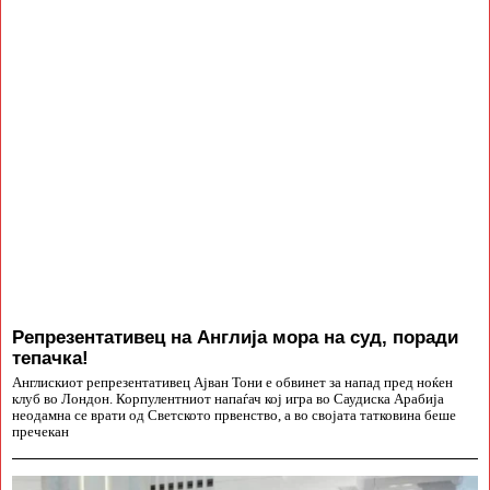
Репрезентативец на Англија мора на суд, поради
тепачка!
Англискиот репрезентативец Ајван Тони е обвинет за напад пред ноќен
клуб во Лондон. Корпулентниот напаѓач кој игра во Саудиска Арабија
неодамна се врати од Светското првенство, а во својата татковина беше
пречекан