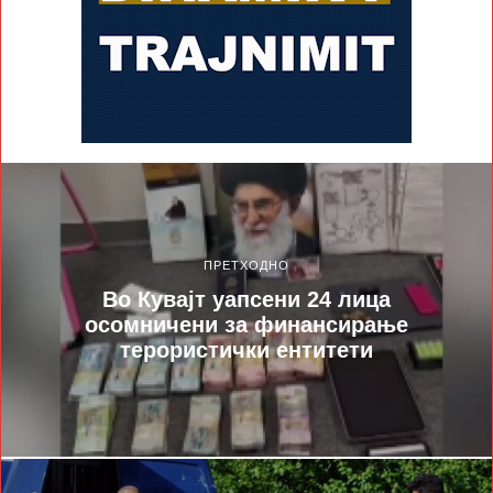
ПРЕТХОДНО
Во Кувајт уапсени 24 лица
осомничени за финансирање
терористички ентитети