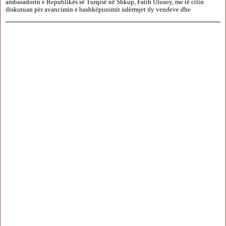
ambasadorin e Republikës së Turqisë në Shkup, Fatih Ulusoy, me të cilin
diskutuan për avancimin e bashkëpunimit ndërmjet dy vendeve dhe