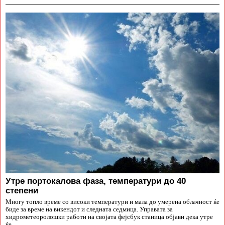
Утре портокалова фаза, температури до 40
степени
Многу топло време со високи температури и мала до умерена облачност ќе
биде за време на викендот и следната седмица. Управата за
хидрометеоролошки работи на својата фејсбук станица објави дека утре
ќе