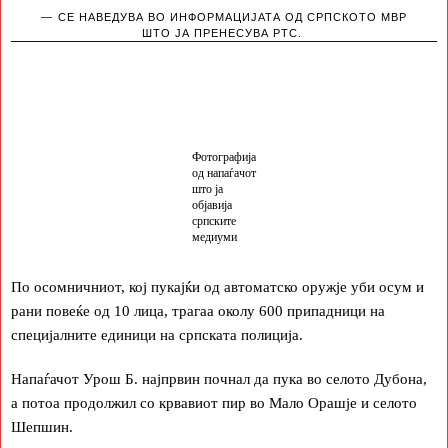
СЕ НАВЕДУВА ВО ИНФОРМАЦИЈАТА ОД СРПСКОТО МВР
ШТО ЈА ПРЕНЕСУВА РТС.
Фотографија
од напаѓачот
што ја
објавија
српските
медиуми
По осомничниот, кој пукајќи од автоматско оружје уби осум и
рани повеќе од 10 лица, трагаа околу 600 припадници на
специјалните единици на српската полиција.
Напаѓачот Урош Б. најпрвин почнал да пука во селото Дубона,
а потоа продолжил со крвавиот пир во Мало Орашје и селото
Шепшин.