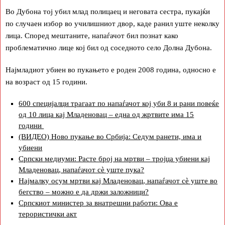
Во Дубона тој убил млад полицаец и неговата сестра, пукајќи
по случаен избор во училишниот двор, каде ранил уште неколку
лица. Според мештаните, напаѓачот бил познат како
проблематично лице кој бил од соседното село Долна Дубона.
Најмладиот убиен во пукањето е роден 2008 година, односно е
на возраст од 15 години.
600 специјалци трагаат по напаѓачот кој уби 8 и рани повеќе
од 10 лица кај Младеновац – една од жртвите има 15
години
(ВИДЕО) Ново пукање во Србија: Седум ранети, има и
убиени
Српски медиуми: Расте број на мртви – тројца убиени кај
Младеновац, напаѓачот сè уште пука?
Најмалку осум мртви кај Младеновац, напаѓачот сè уште во
бегство – можно е да држи заложници?
Српскиот министер за внатрешни работи: Ова е
терористички акт