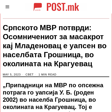
Српското МВР потврди:
Осомничениот за масакрот
кај Младеновац е уапсен во
населбата Грошница, во
околината на Крагуевац
MAY 5, 2023
СВЕТ
1 MIN READ
„Припадници на МВР по опсежна
потрага го уапсија У. Б. (роден
2002) во населба Грошница, во
околината на Крагуевац. Тој е