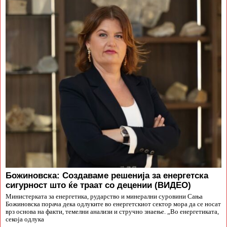
Божиновска: Создаваме решенија за енергетска
сигурност што ќе траат со децении (ВИДЕО)
Министерката за енергетика, рударство и минерални суровини Сања
Божиновска порача дека одлуките во енергетскиот сектор мора да се носат
врз основа на факти, темелни анализи и стручно знаење. „Во енергетиката,
секоја одлука