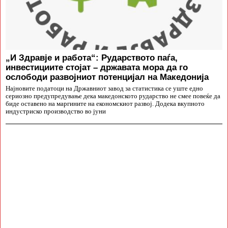
„И Здравје и работа“: Рударството паѓа,
инвестициите стојат – државата мора да го
ослободи развојниот потенцијал на Македонија
Најновите податоци на Државниот завод за статистика се уште едно
сериозно предупредување дека македонското рударство не смее повеќе да
биде оставено на маргините на економскиот развој. Додека вкупното
индустриско производство во јуни