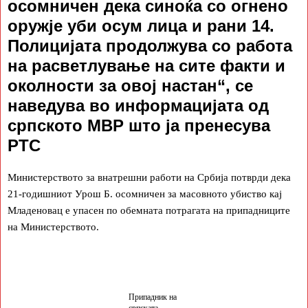
осомничен дека синоќа со огнено
оружје уби осум лица и рани 14.
Полицијата продолжува со работа
на расветлување на сите факти и
околности за овој настан“, се
наведува во информацијата од
српското МВР што ја пренесува
РТС
Министерството за внатрешни работи на Србија потврди дека
21-годишниот Урош Б. осомничен за масовното убиство кај
Младеновац е упасен по обемната потрагата на припадниците
на Министерството.
Припадник на