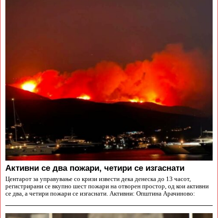
Aктивни се два пожари, четири се изгаснати
Центарот за управување со кризи извести дека денеска до 13 часот,
регистрирани се вкупно шест пожари на отворен простор, од кои активни
се два, а четири пожари се изгаснати. Активни: Општина Арачиново: