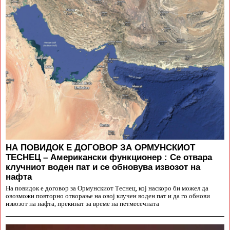
НА ПОВИДОК Е ДОГОВОР ЗА ОРМУНСКИОТ
ТЕСНЕЦ – Американски функционер : Се отвара
клучниот воден пат и се обновува извозот на
нафта
На повидок е договор за Ормунскиот Теснец, кој наскоро би можел да
овозможи повторно отворање на овој клучен воден пат и да го обнови
извозот на нафта, прекинат за време на петмесечната