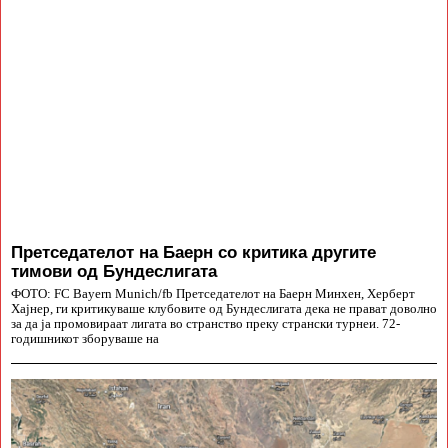
Претседателот на Баерн со критика другите
тимови од Бундеслигата
ФОТО: FC Bayern Munich/fb Претседателот на Баерн Минхен, Херберт
Хајнер, ги критикуваше клубовите од Бундеслигата дека не прават доволно
за да ја промовираат лигата во странство преку странски турнеи. 72-
годишникот зборуваше на