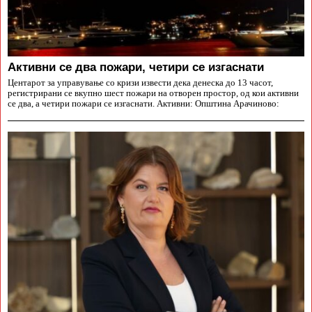
Aктивни се два пожари, четири се изгаснати
Центарот за управување со кризи извести дека денеска до 13 часот,
регистрирани се вкупно шест пожари на отворен простор, од кои активни
се два, а четири пожари се изгаснати. Активни: Општина Арачиново: