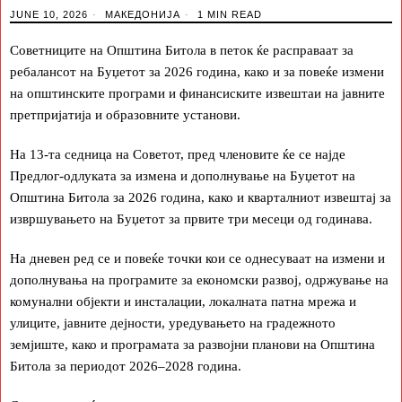
JUNE 10, 2026
МАКЕДОНИЈА
1 MIN READ
Советниците на Општина Битола в петок ќе расправаат за
ребалансот на Буџетот за 2026 година, како и за повеќе измени
на општинските програми и финансиските извештаи на јавните
претпријатија и образовните установи.
На 13-та седница на Советот, пред членовите ќе се најде
Предлог-одлуката за измена и дополнување на Буџетот на
Општина Битола за 2026 година, како и кварталниот извештај за
извршувањето на Буџетот за првите три месеци од годинава.
На дневен ред се и повеќе точки кои се однесуваат на измени и
дополнувања на програмите за економски развој, одржување на
комунални објекти и инсталации, локалната патна мрежа и
улиците, јавните дејности, уредувањето на градежното
земјиште, како и програмата за развојни планови на Општина
Битола за периодот 2026–2028 година.