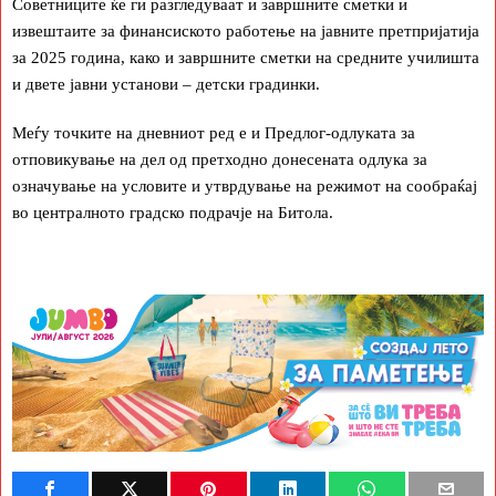
Советниците ќе ги разгледуваат и завршните сметки и
извештаите за финансиското работење на јавните претпријатија
за 2025 година, како и завршните сметки на средните училишта
и двете јавни установи – детски градинки.
Меѓу точките на дневниот ред е и Предлог-одлуката за
отповикување на дел од претходно донесената одлука за
означување на условите и утврдување на режимот на сообраќај
во централното градско подрачје на Битола.