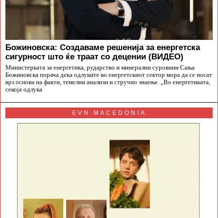
Божиновска: Создаваме решенија за енергетска
сигурност што ќе траат со децении (ВИДЕО)
Министерката за енергетика, рударство и минерални суровини Сања
Божиновска порача дека одлуките во енергетскиот сектор мора да се носат
врз основа на факти, темелни анализи и стручно знаење. „Во енергетиката,
секоја одлука
EVN MACEDONIA