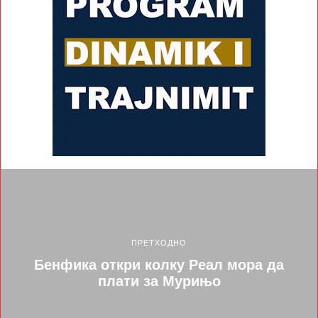
ПРЕТХОДНО
Бенфика откри колку Реал мора да
плати за Мурињо