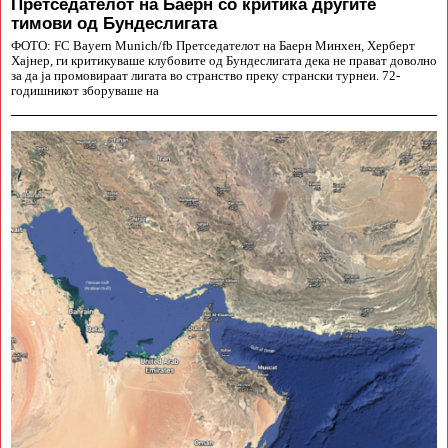
Претседателот на Баерн со критика другите
тимови од Бундеслигата
ФОТО: FC Bayern Munich/fb Претседателот на Баерн Минхен, Херберт
Хајнер, ги критикуваше клубовите од Бундеслигата дека не прават доволно
за да ја промовираат лигата во странство преку странски турнеи. 72-
годишникот зборуваше на