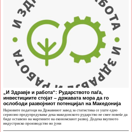
„И Здравје и работа“: Рударството паѓа,
инвестициите стојат – државата мора да го
ослободи развојниот потенцијал на Македонија
Најновите податоци на Државниот завод за статистика се уште едно
сериозно предупредување дека македонското рударство не смее повеќе да
биде оставено на маргините на економскиот развој. Додека вкупното
индустриско производство во јуни