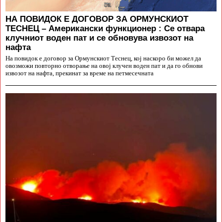
НА ПОВИДОК Е ДОГОВОР ЗА ОРМУНСКИОТ
ТЕСНЕЦ – Американски функционер : Се отвара
клучниот воден пат и се обновува извозот на
нафта
На повидок е договор за Ормунскиот Теснец, кој наскоро би можел да
овозможи повторно отворање на овој клучен воден пат и да го обнови
извозот на нафта, прекинат за време на петмесечната