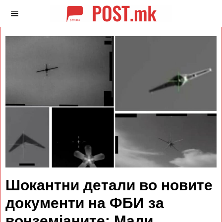
Шокантни детали во новите
документи на ФБИ за
вонземјаните: Мали