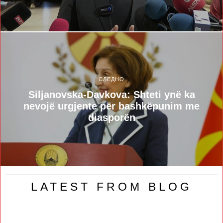
СЛЕДНО
Siljanovska-Davkova: Shteti ynë ka
nevojë urgjente për bashkëpunim me
diasporën
LATEST FROM BLOG