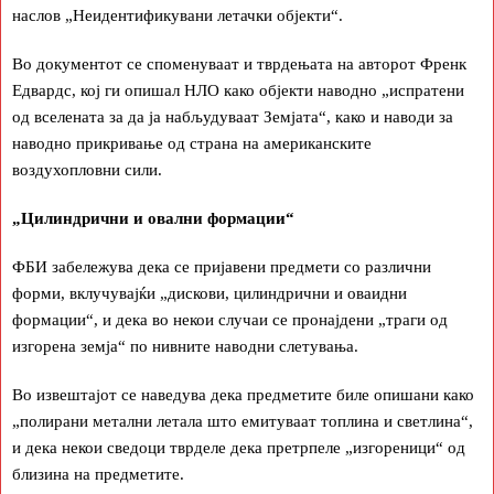
наслов „Неидентификувани летачки објекти“.
Во документот се споменуваат и тврдењата на авторот Френк
Едвардс, кој ги опишал НЛО како објекти наводно „испратени
од вселената за да ја набљудуваат Земјата“, како и наводи за
наводно прикривање од страна на американските
воздухопловни сили.
„Цилиндрични и овални формации“
ФБИ забележува дека се пријавени предмети со различни
форми, вклучувајќи „дискови, цилиндрични и оваидни
формации“, и дека во некои случаи се пронајдени „траги од
изгорена земја“ по нивните наводни слетувања.
Во извештајот се наведува дека предметите биле опишани како
„полирани метални летала што емитуваат топлина и светлина“,
и дека некои сведоци тврделе дека претрпеле „изгореници“ од
близина на предметите.