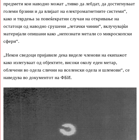
предмети кои наводно можат „тивко да лебдат, да достигнуваат
големи брзини и да влијаат на електромагнетните системи“,
како и тврдења за повеќекратни случаи на откривање на
остатоци од наводно срушени „летачки чинии“, вклучувајќи
материјали опишани како „непознати метали со микроскопски
сфери“.
„Некои сведоци пријавиле дека виделе членови на екипажот
како излегуваат од објектите, високи околу еден метар,
облечени во одела слични на вселенски одела и шлемови“, се
наведува во документот на ФБИ.