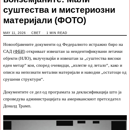
суштества и мистериозни
материјали (ФОТО)
MAY 11, 2026
СВЕТ
1 MIN READ
Новообјавените документи од Федералното истражно биро на
САД (
ФБИ
) откриваат извештаи за неидентификувани летачки
објекти (НЛО), вклучувајќи и извештаи за „суштества високи
еден метар“ кои, според очевидци, „излегле од летало“, како и
описи на непознати метални материјали и наводни „остатоци од
срушени структури“.
Документите се дел од програмата за декласификација што ја
спроведува администрацијата на американскиот претседател
Доналд Трамп.