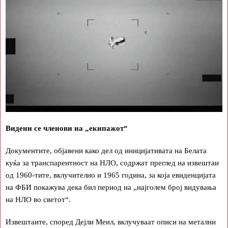
Видени се членови на „екипажот“
Документите, објавени како дел од иницијативата на Белата
куќа за транспарентност на НЛО, содржат преглед на извештаи
од 1960-тите, вклучително и 1965 година, за која евиденцијата
на ФБИ покажува дека бил период на „најголем број видувања
на НЛО во светот“.
Извештаите, според Дејли Меил, вклучуваат описи на метални