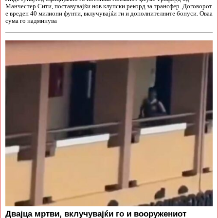
Манчестер Сити, поставувајќи нов клупски рекорд за трансфер. Договорот
е вреден 40 милиони фунти, вклучувајќи ги и дополнителните бонуси. Оваа
сума го надминува
Двајца мртви, вклучувајќи го и вооружениот