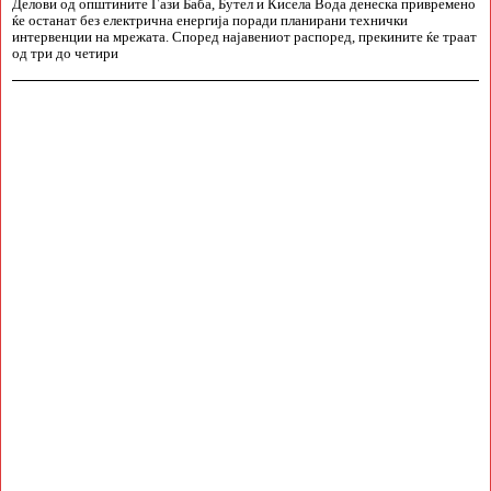
Делови од општините Гази Баба, Бутел и Кисела Вода денеска привремено
ќе останат без електрична енергија поради планирани технички
интервенции на мрежата. Според најавениот распоред, прекините ќе траат
од три до четири