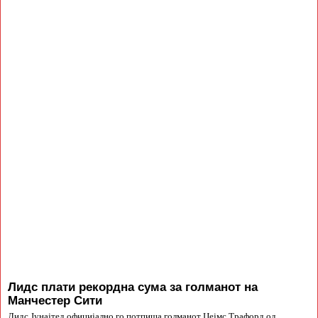
Лидс плати рекордна сума за голманот на
Манчестер Сити
Лидс Јунајтед официјално го потпиша голманот Џејмс Трафорд од