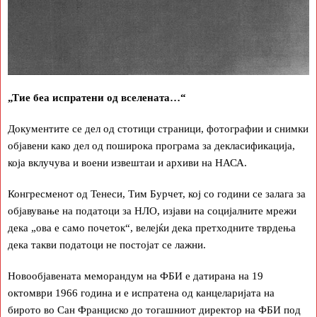
„Тие беа испратени од вселената…“
Документите се дел од стотици страници, фотографии и снимки
објавени како дел од поширока програма за декласификација,
која вклучува и воени извештаи и архиви на НАСА.
Конгресменот од Тенеси, Тим Бурчет, кој со години се залага за
објавување на податоци за НЛО, изјави на социјалните мрежи
дека „ова е само почеток“, велејќи дека претходните тврдења
дека такви податоци не постојат се лажни.
Новообјавената меморандум на ФБИ е датирана на 19
октомври 1966 година и е испратена од канцеларијата на
бирото во Сан Франциско до тогашниот директор на ФБИ под