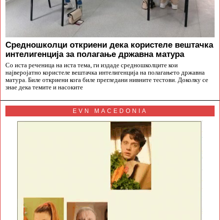
Средношколци откриени дека користеле вештачка
интелигенција за полагање државна матура
Со иста реченица на иста тема, ги издаде средношколците кои
најверојатно користеле вештачка интелигенција на полагањето државна
матура. Биле откриени кога биле прегледани нивните тестови. Доколку се
знае дека темите и насоките
EVN MACEDONIA