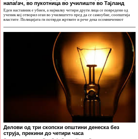
напаѓач, во пукотница во училиште во Тајланд
Еден наставник е убиен, а најмалку четири други лица се повредени од
ученик кој отворил оган во училиштето пред да се самоубие, соопштија
властите. Полицијата ги потврди жртвите и рече дека осомничениот
Делови од три скопски општини денеска без
струја, прекини до четири часа