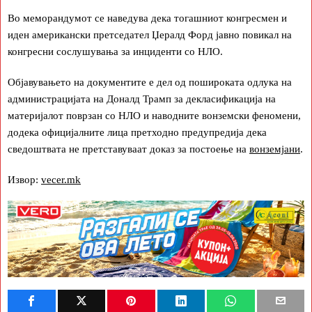
Во меморандумот се наведува дека тогашниот конгресмен и
иден американски претседател Џералд Форд јавно повикал на
конгресни сослушувања за инциденти со НЛО.
Објавувањето на документите е дел од пошироката одлука на
администрацијата на Доналд Трамп за декласификација на
материјалот поврзан со НЛО и наводните вонземски феномени,
додека официјалните лица претходно предупредија дека
сведоштвата не претставуваат доказ за постоење на
вонземјани
.
Извор:
vecer.mk