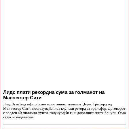
Лидс плати рекордна сума за голманот на
Манчестер Сити
Лидс Јунајтед официјално го потпиша голманот Џејмс Трафорд од
Манчестер Сити, поставувајќи нов клупски рекорд за трансфер. Договорот
е вреден 40 милиони фунти, вклучувајќи ги и дополнителните бонуси. Оваа
сума го надминува