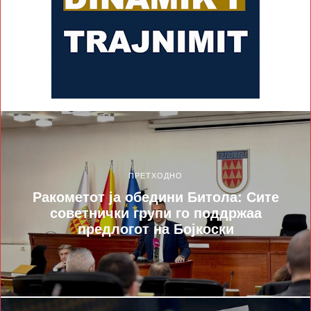
ПРЕТХОДНО
Ракометот ја обедини Битола: Сите
советнички групи го поддржаа
предлогот на Бојкоски