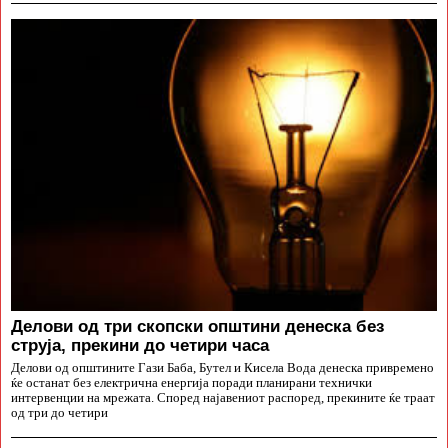
Делови од три скопски општини денеска без
струја, прекини до четири часа
Делови од општините Гази Баба, Бутел и Кисела Вода денеска привремено
ќе останат без електрична енергија поради планирани технички
интервенции на мрежата. Според најавениот распоред, прекините ќе траат
од три до четири