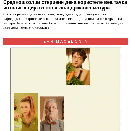
Средношколци откриени дека користеле вештачка
интелигенција за полагање државна матура
Со иста реченица на иста тема, ги издаде средношколците кои
најверојатно користеле вештачка интелигенција на полагањето државна
матура. Биле откриени кога биле прегледани нивните тестови. Доколку се
знае дека темите и насоките
EVN MACEDONIA