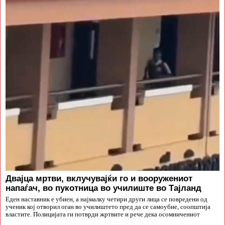
Двајца мртви, вклучувајќи го и вооружениот
напаѓач, во пукотница во училиште во Тајланд
Еден наставник е убиен, а најмалку четири други лица се повредени од
ученик кој отворил оган во училиштето пред да се самоубие, соопштија
властите. Полицијата ги потврди жртвите и рече дека осомничениот