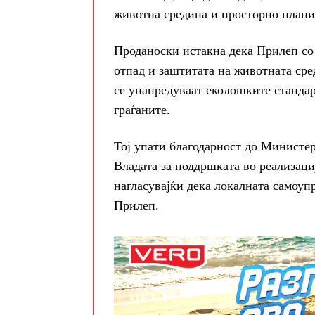
животна средина и просторно плани
Проданоски истакна дека Прилеп со 
отпад и заштитата на животната сре
се унапредуваат еколошките стандар
граѓаните.
Тој упати благодарност до Министе
Владата за поддршката во реализаци
нагласувајќи дека локалната самоуп
Прилеп.