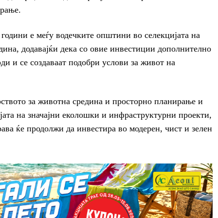
рање.
години е меѓу водечките општини во селекцијата на
дина, додавајќи дека со овие инвестиции дополнително
ди и се создаваат подобри услови за живот на
рството за животна средина и просторно планирање и
јата на значајни еколошки и инфраструктурни проекти,
рава ќе продолжи да инвестира во модерен, чист и зелен