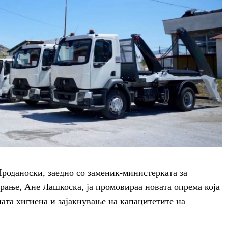
роданоски, заедно со заменик-министерката за
рање, Ане Лашкоска, ја промовираа новата опрема која
ната хигиена и зајакнување на капацитетите на