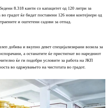
бедени 8.318 канти со капацитет од 120 литри за
 во градот ќе бидат поставени 126 нови контејнери од
отраените и оштетени садови за отпад.
леп добива и вкупно девет специјализирани возила за
 испорачани, а останатите ќе пристигнат во наредниот
чително ќе ги подобри условите за работа на ЈКП
носта во одржувањето на чистотата во градот.