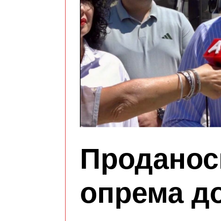
Проданос
опрема д