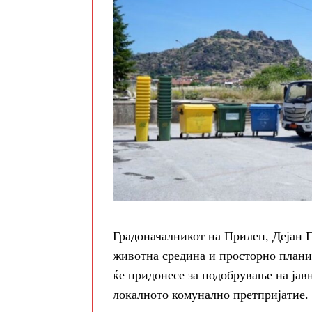
Градоначалникот на Прилеп, Дејан П
животна средина и просторно плани
ќе придонесе за подобрување на јав
локалното комунално претпријатие.