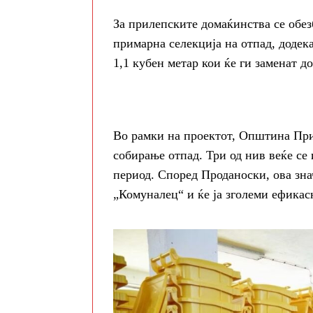
За прилепските домаќинства се обез
примарна селекција на отпад, додека
1,1 кубен метар кои ќе ги заменат д
Во рамки на проектот, Општина При
собирање отпад. Три од нив веќе се
период. Според Проданоски, ова зна
„Комуналец“ и ќе ја зголеми ефикас