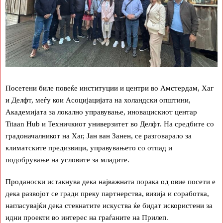
Посетени биле повеќе институции и центри во Амстердам, Хаг
и Делфт, меѓу кои Асоцијацијата на холандски општини,
Академијата за локално управување, иновацискиот центар
Titaan Hub и Техничкиот универзитет во Делфт. На средбите со
градоначалникот на Хаг, Јан ван Занен, се разговарало за
климатските предизвици, управувањето со отпад и
подобрување на условите за младите.
Проданоски истакнува дека најважната порака од овие посети е
дека развојот се гради преку партнерства, визија и соработка,
нагласувајќи дека стекнатите искуства ќе бидат искористени за
идни проекти во интерес на граѓаните на Прилеп.