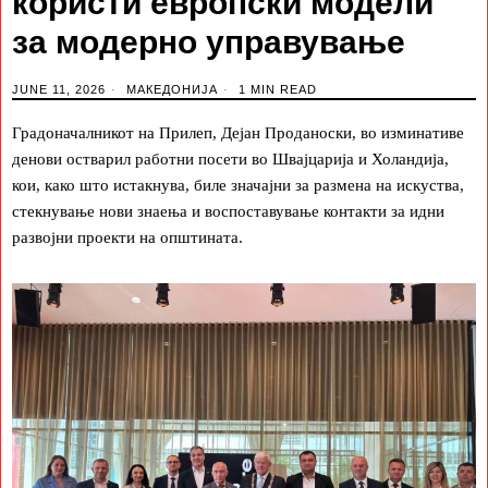
користи европски модели
за модерно управување
JUNE 11, 2026
МАКЕДОНИЈА
1 MIN READ
Градоначалникот на Прилеп, Дејан Проданоски, во изминативе
денови остварил работни посети во Швајцарија и Холандија,
кои, како што истакнува, биле значајни за размена на искуства,
стекнување нови знаења и воспоставување контакти за идни
развојни проекти на општината.