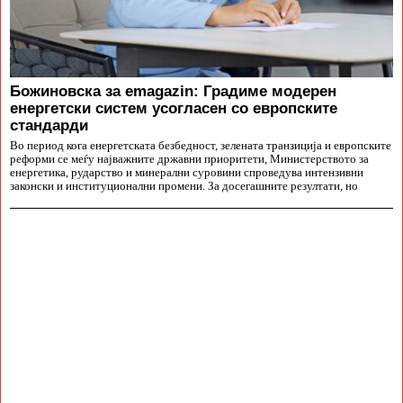
Божиновска за emagazin: Градиме модерен
енергетски систем усогласен со европските
стандарди
Во период кога енергетската безбедност, зелената транзиција и европските
реформи се меѓу најважните државни приоритети, Министерството за
енергетика, рударство и минерални суровини спроведува интензивни
законски и институционални промени. За досегашните резултати, но