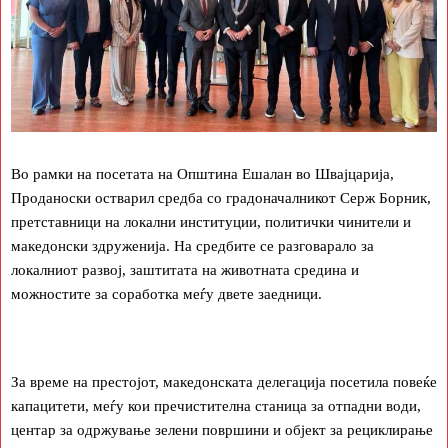
Во рамки на посетата на Општина Ешалан во Швајцарија,
Проданоски остварил средба со градоначалникот Серж Борник,
претставници на локални институции, политички чинители и
македонски здруженија. На средбите се разговарало за
локалниот развој, заштитата на животната средина и
можностите за соработка меѓу двете заедници.
За време на престојот, македонската делегација посетила повеќе
капацитети, меѓу кои пречистителна станица за отпадни води,
центар за одржување зелени површини и објект за рециклирање