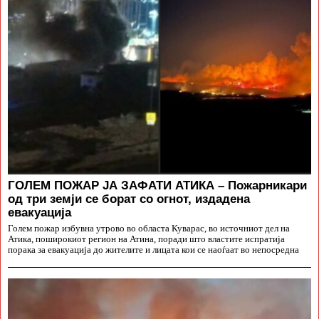
ГОЛЕМ ПОЖАР ЈА ЗАФАТИ АТИКА – Пожарникари
од три земји се борат со огнот, издадена
евакуација
Голем пожар избувна утрово во областа Куварас, во источниот дел на
Атика, поширокиот регион на Атина, поради што властите испратија
порака за евакуација до жителите и лицата кои се наоѓаат во непосредна