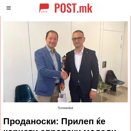
Screenshot
Проданоски: Прилеп ќе