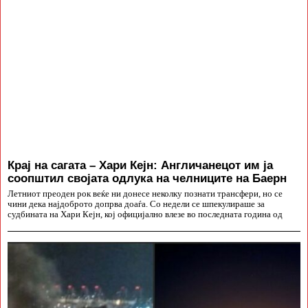
Крај на сагата – Хари Кејн: Англичанецот им ја
соопштил својата одлука на челниците на Баерн
Летниот преоден рок веќе ни донесе неколку познати трансфери, но се
чини дека најдоброто допрва доаѓа. Со недели се шпекулираше за
судбината на Хари Кејн, кој официјално влезе во последната година од