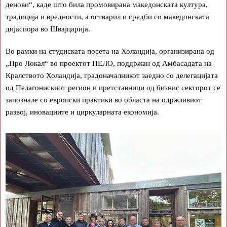
денови“, каде што била промовирана македонската култура,
традиција и вредности, а остварил и средби со македонската
дијаспора во Швајцарија.
Во рамки на студиската посета на Холандија, организирана од
„Про Локал“ во проектот ПЕЛО, поддржан од Амбасадата на
Кралството Холандија, градоначалникот заедно со делегацијата
од Пелагонискиот регион и претставници од бизнис секторот се
запознале со европски практики во областа на одржливиот
развој, иновациите и циркуларната економија.