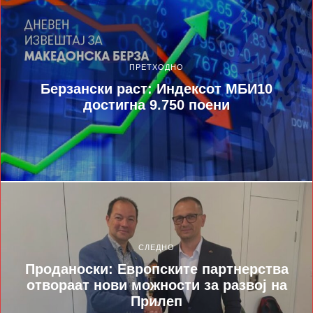
ПРЕТХОДНО
Берзански раст: Индексот МБИ10
достигна 9.750 поени
СЛЕДНО
Проданоски: Европските партнерства
отвораат нови можности за развој на
Прилеп