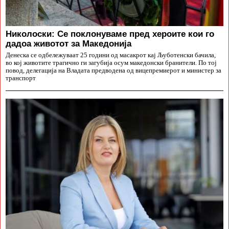
Николоски: Се поклонуваме пред хероите кои го
дадоа животот за Македонија
Денеска се одбележуваат 25 години од масакрот кај Љуботенски бачила,
во кој животите трагично ги загубија осум македонски бранители. По тој
повод, делегација на Владата предводена од вицепремиерот и министер за
транспорт