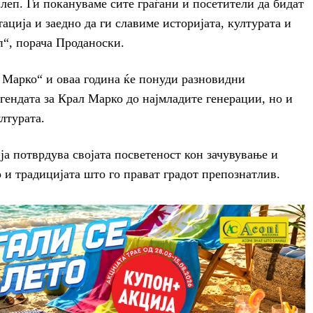
еп. Ги покануваме сите граѓани и посетители да бидат
ација и заедно да ги славиме историјата, културата и
“, порача Проданоски.
Марко“ и оваа година ќе понуди разновидни
егендата за Крал Марко до најмладите генерации, но и
лтурата.
ја потврдува својата посветеност кон зачувување и
 и традицијата што го прават градот препознатлив.