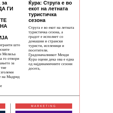
 за
Ќура: Струга е во
ДА ГИ
екот на летната
туристичка
ТЕ
сезона
 НА
Струга е во екот на летната
туристичка сезона, а
градот е исполнет со
ИЈА
домашни и странски
игранти што
туристи, иселеници и
нските
посетители.
 и Мелиља
Градоначалникот Менди
а го отвори
Ќура оцени дека ова е една
ањето за
од најдинамичните сезони
 тие
досега,
 зголеми
е на Мадрид
те
MARKETING