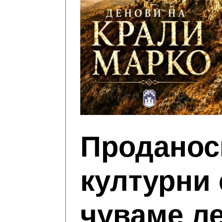
Проданос
културни 
чуваме ле