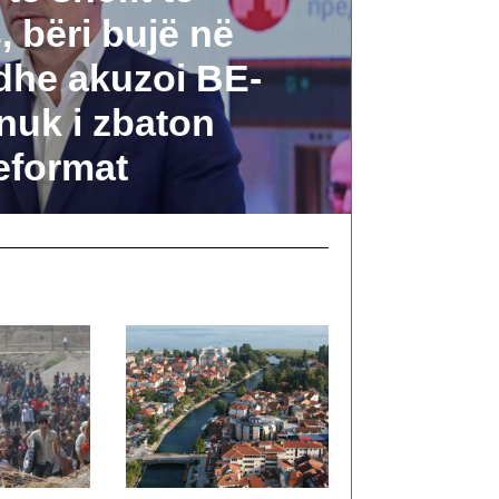
 bëri bujë në
dhe akuzoi BE-
nuk i zbaton
eformat