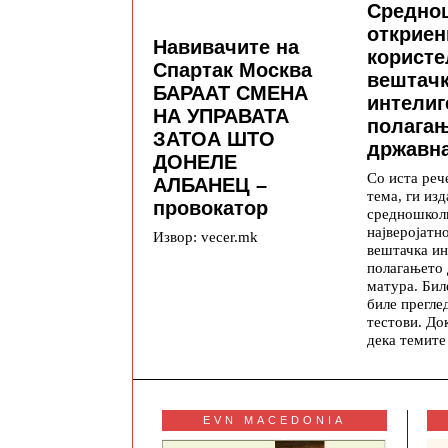
Средно
откриен
Навивачите на
користе
Спартак Москва
вештач
БАРААТ СМЕНА
интелиг
НА УПРАВАТА
полага
ЗАТОА ШТО
државна
ДОНЕЛЕ
Со иста реч
АЛБАНЕЦ –
тема, ги изд
провокатор
средношкол
најверојатн
Извор: vecer.mk
вештачка ин
полагањето
матура. Бил
биле прегле
тестови. До
дека темите
EVN MACEDONIA