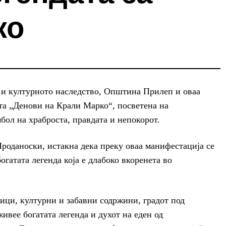
ко
а и културното наследство, Општина Прилеп и оваа
та „Денови на Крали Марко“, посветена на
бол на храброста, правдата и непокорот.
роданоски, истакна дека преку оваа манифестација се
огатата легенда која е длабоко вкоренета во
ици, културни и забавни содржини, градот под
ивее богатата легенда и духот на еден од