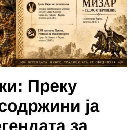
ки: Преку
содржини ја
гендата за