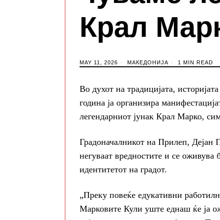
Крал Мар
MAY 11, 2026
МАКЕДОНИЈА
1 MIN READ
Во духот на традицијата, историјат
година ја организира манифестација
легендарниот јунак Крал Марко, сим
Градоначалникот на Прилеп, Дејан П
негуваат вредностите и се оживува б
идентитетот на градот.
„Преку повеќе едукативни работилн
Марковите Кули уште еднаш ќе ја ож