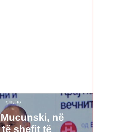
СЛЕДНО
: Mucunski, në
të shefit të