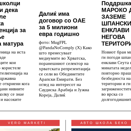
школци
Поддршка
и дека
МАРОКО 
Далиќ има
ле
ЗАЗЕМЕ
договор со ОАЕ
ка
ШПАНСКИ
за 5 милиони
енција за
ЕНКЛАВИ
евра годишно
ње
НЕГОВА
фото: MugFPL
 матура
ТЕРИТОР
@PandaNoComply (X) Како
еница на иста
Новиот бран м
што пренесуваат
аде
ги погоди шпа
медиумите во Хрватска,
ците кои
енклави Сеута
поранешниот селектор на
о користеле
минатата недел
хрватската репрезентација
телигенција на
повторно праш
се сели во Обединетите
 државна
безбедноста на
Арапски Емирати. Без
е откриени кога
територии и ги
оглед на интересот на
дани нивните
загриженостит
Саудиска Арабија и Јужна
колку се знае
во врска со
Кореја, Далиќ
 и насоките
долгогодишни
VERO MARKETI
АВТО ШКОЛА БЕКО