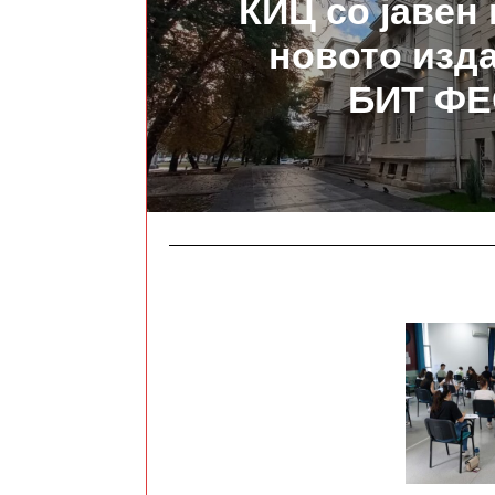
КИЦ со јавен 
новото изд
БИТ ФЕ