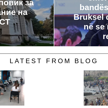
повик за
bandës,
ание на
Bruksel 
СТ
në se 
r
LATEST FROM BLOG