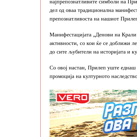
најпрепознатливите симболи на Прил
дел од оваа традиционална манифест
препознатливоста на нашиот Прилеп
Манифестацијата „Денови на Крали 
активности, со кои ќе се доближи л
до сите љубители на историјата и ку
Со овој настан, Прилеп уште еднаш 
промоција на културното наследство