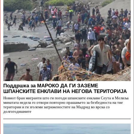
Поддршка за МАРОКО ДА ГИ ЗАЗЕМЕ
ШПАНСКИТЕ ЕНКЛАВИ НА НЕГОВА ТЕРИТОРИЈА
Новиот бран мигранти што ги погоди шпанските енклави Сеута и Мелиља
минатата недела го отвори повторно прашањето за безбедноста на тие
територии и ги зголеми загриженостите на Мадрид во врска со
долгогодишните