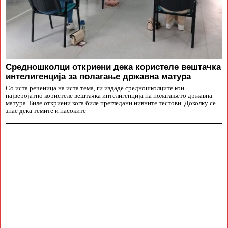
Средношколци откриени дека користеле вештачка
интелигенција за полагање државна матура
Со иста реченица на иста тема, ги издаде средношколците кои
најверојатно користеле вештачка интелигенција на полагањето државна
матура. Биле откриени кога биле прегледани нивните тестови. Доколку се
знае дека темите и насоките