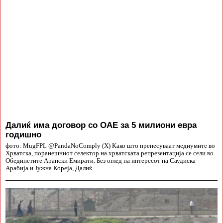
Далиќ има договор со ОАЕ за 5 милиони евра
годишно
фото: MugFPL @PandaNoComply (X) Како што пренесуваат медиумите во
Хрватска, поранешниот селектор на хрватската репрезентација се сели во
Обединетите Арапски Емирати. Без оглед на интересот на Саудиска
Арабија и Јужна Кореја, Далиќ