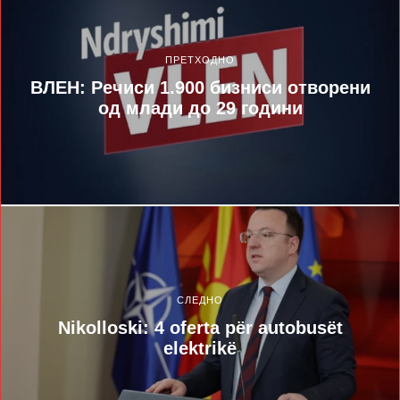
ПРЕТХОДНО
ВЛЕН: Речиси 1.900 бизниси отворени
од млади до 29 години
СЛЕДНО
Nikolloski: 4 oferta për autobusët
elektrikë