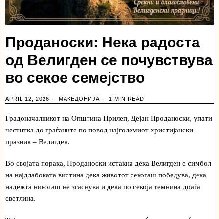
Проданоски: Нека радоста
од Велигден се почувствува
во секое семејство
APRIL 12, 2026
МАКЕДОНИЈА
1 MIN READ
Градоначалникот на Општина Прилеп, Дејан Проданоски, упати
честитка до граѓаните по повод најголемиот христијански
празник – Велигден.
Во својата порака, Проданоски истакна дека Велигден е симбол
на најдлабоката вистина дека животот секогаш победува, дека
надежта никогаш не згаснува и дека по секоја темнина доаѓа
светлина.