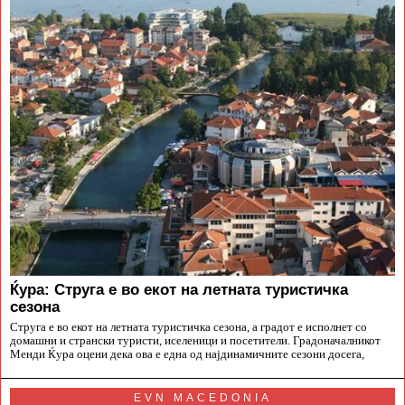
Ќура: Струга е во екот на летната туристичка
сезона
Струга е во екот на летната туристичка сезона, а градот е исполнет со
домашни и странски туристи, иселеници и посетители. Градоначалникот
Менди Ќура оцени дека ова е една од најдинамичните сезони досега,
EVN MACEDONIA