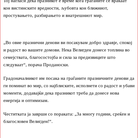
Тој нагласи дека празникот е време кога граѓаните се враќаат
кон вистинските вредности, љубовта кон ближниот,
простувањето, разбирањето и внатрешниот мир.
„Во овие празнични денови ви посакувам добро здравје, спокој
и радост во вашите домови. Нека Велигден донесе топлина во
семејствата, благосостојба и сила за предизвиците што
следуваат“, порача Проданоски.
Градоначалникот им посака на граѓаните празничните денови да
ги поминат во мир, со најблиските, исполнети со радост и убави
моменти, додавајќи дека празникот треба да донесе нова
енергија и оптимизам.
Честитката ја заврши со пораката: „За многу години, среќен и
благословен Велигден!“.