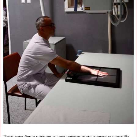
Исто така беше посочено дека некогашната долговна состојба