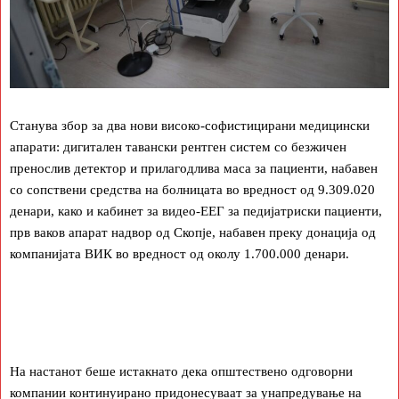
Станува збор за два нови високо-софистицирани медицински
апарати: дигитален тавански рентген систем со безжичен
пренослив детектор и прилагодлива маса за пациенти, набавен
со сопствени средства на болницата во вредност од 9.309.020
денари, како и кабинет за видео-ЕЕГ за педијатриски пациенти,
прв ваков апарат надвор од Скопје, набавен преку донација од
компанијата ВИК во вредност од околу 1.700.000 денари.
На настанот беше истакнато дека општествено одговорни
компании континуирано придонесуваат за унапредување на