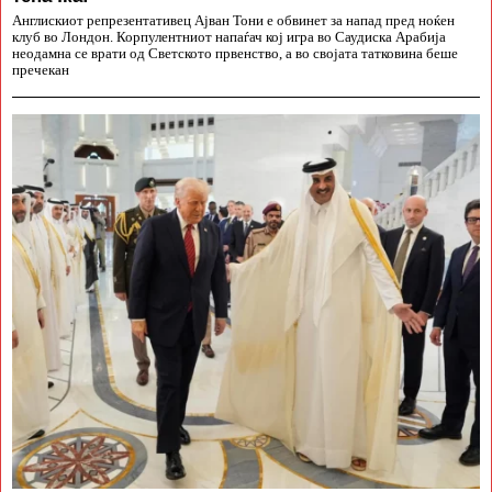
Англискиот репрезентативец Ајван Тони е обвинет за напад пред ноќен
клуб во Лондон. Корпулентниот напаѓач кој игра во Саудиска Арабија
неодамна се врати од Светското првенство, а во својата татковина беше
пречекан