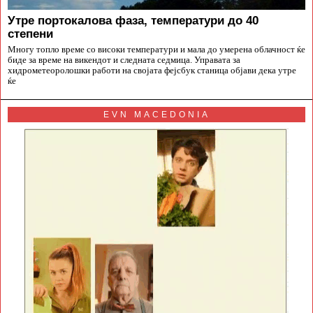
Утре портокалова фаза, температури до 40
степени
Многу топло време со високи температури и мала до умерена облачност ќе
биде за време на викендот и следната седмица. Управата за
хидрометеоролошки работи на својата фејсбук станица објави дека утре
ќе
EVN MACEDONIA