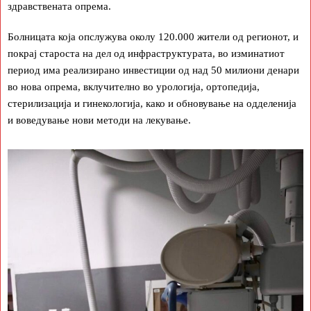
здравствената опрема.
Болницата која опслужува околу 120.000 жители од регионот, и
покрај староста на дел од инфраструктурата, во изминатиот
период има реализирано инвестиции од над 50 милиони денари
во нова опрема, вклучително во урологија, ортопедија,
стерилизација и гинекологија, како и обновување на одделенија
и воведување нови методи на лекување.