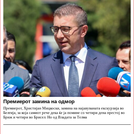
Премиерот замина на одмор
Премиерот, Христијан Мицкоски, замина на најавуваната екскурзија во
Белгија, за која самиот рече дека ќе ја помине со четири дена престој во
Бриж и четири во Брисел. Но од Владата за Телма