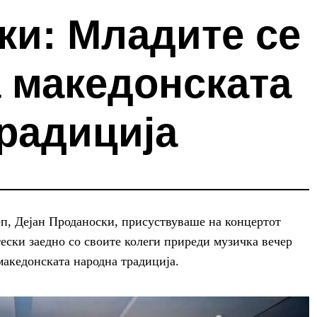
ки: Младите се
 македонската
радиција
, Дејан Проданоски, присуствуваше на концертот
тески заедно со своите колеги приреди музичка вечер
македонската народна традиција.