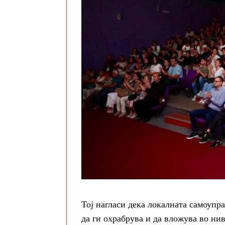
Тој нагласи дека локалната самоупр
да ги охрабрува и да вложува во нив