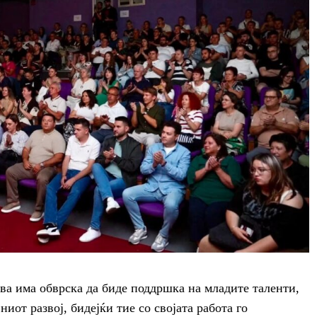
ава има обврска да биде поддршка на младите таленти,
ниот развој, бидејќи тие со својата работа го