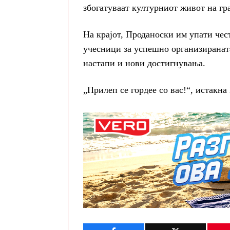
збогатуваат културниот живот на гр
На крајот, Проданоски им упати чест
учесници за успешно организиранат
настапи и нови достигнувања.
„Прилеп се гордее со вас!“, истакна