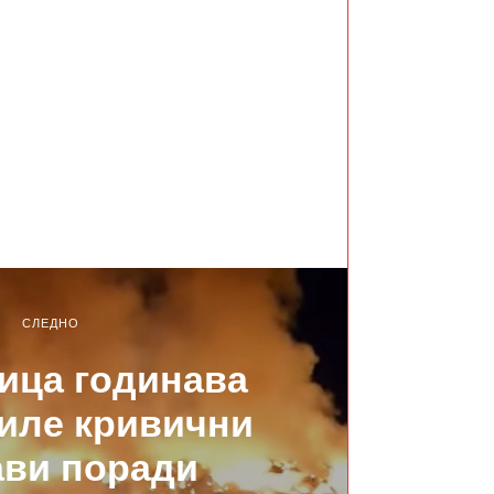
СЛЕДНО
ица годинава
иле кривични
ави поради