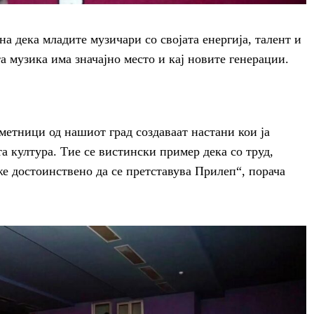
на дека младите музичари со својата енергија, талент и
а музика има значајно место и кај новите генерации.
етници од нашиот град создаваат настани кои ја
а култура. Тие се вистински пример дека со труд,
е достоинствено да се претставува Прилеп“, порача