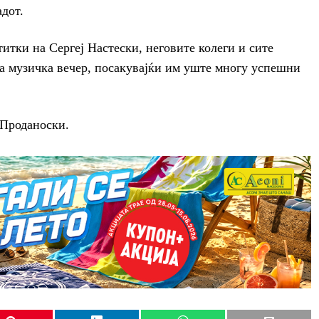
адот.
итки на Сергеј Настески, неговите колеги и сите
а музичка вечер, посакувајќи им уште многу успешни
 Проданоски.