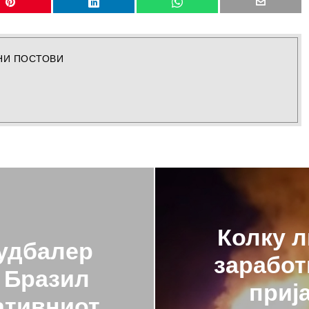
НИ ПОСТОВИ
Колку л
удбалер
заработ
о Бразил
приј
ативниот