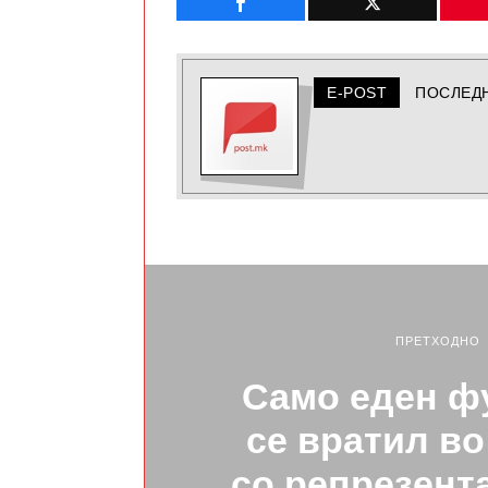
E-POST
ПОСЛЕД
ПРЕТХОДНО
Само еден ф
се вратил в
со репрезент