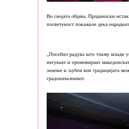
Во својата објава, Проданоски истак
посветеност покажале дека народнат
„Посебно радува што токму млади ум
негуваат и промовираат македонскат
знаење и љубов кон традицијата мож
градоначалникот.