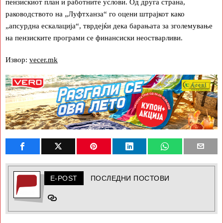
пензискиот план и работните услови. Од друга страна,
раководството на „Луфтханза“ го оцени штрајкот како
„апсурдна ескалација“, тврдејќи дека барањата за зголемување
на пензиските програми се финансиски неостварливи.
Извор:
vecer.mk
E-POST
ПОСЛЕДНИ ПОСТОВИ