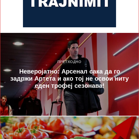
ПРЕТХОДНО
Неверојатно: Арсенал сака да го
задржи Артета и ако тој не освои ниту
еден трофеј сезонава!