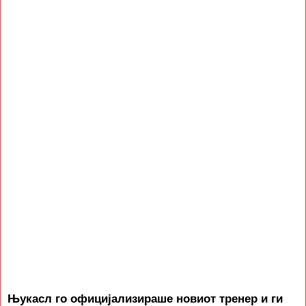
Њукасл го официјализираше новиот тренер и ги