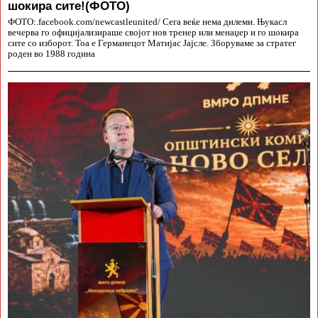
шокира сите!(ФОТО)
ФОТО:.facebook.com/newcastleunited/ Сега веќе нема дилеми. Њукасл
вечерва го официјализираше својот нов тренер или менаџер и го шокира
сите со изборот. Тоа е Германецот Матијас Јајсле. Зборуваме за стратег
роден во 1988 година