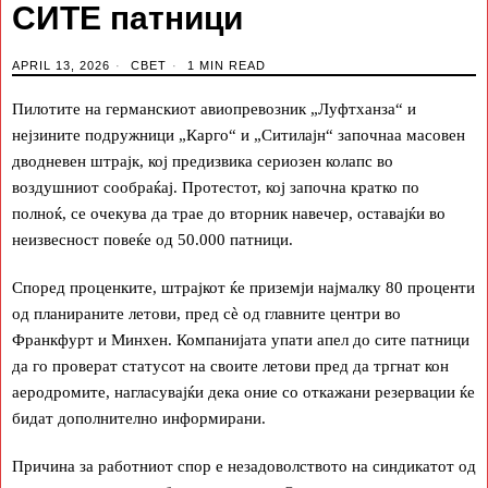
СИТЕ патници
APRIL 13, 2026
СВЕТ
1 MIN READ
Пилотите на германскиот авиопревозник „Луфтханза“ и
нејзините подружници „Карго“ и „Ситилајн“ започнаа масовен
дводневен штрајк, кој предизвика сериозен колапс во
воздушниот сообраќај. Протестот, кој започна кратко по
полноќ, се очекува да трае до вторник навечер, оставајќи во
неизвесност повеќе од 50.000 патници.
Според проценките, штрајкот ќе приземји најмалку 80 проценти
од планираните летови, пред сè од главните центри во
Франкфурт и Минхен. Компанијата упати апел до сите патници
да го проверат статусот на своите летови пред да тргнат кон
аеродромите, нагласувајќи дека оние со откажани резервации ќе
бидат дополнително информирани.
Причина за работниот спор е незадоволството на синдикатот од