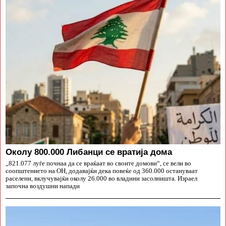
Околу 800.000 Либанци се вратија дома
„821.077 луѓе почнаа да се враќаат во своите домови“, се вели во
соопштението на ОН, додавајќи дека повеќе од 360.000 остануваат
раселени, вклучувајќи околу 26.000 во владини засолништа. Израел
започна воздушни напади