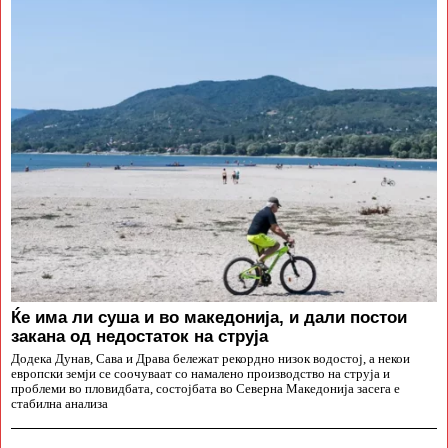
Ќе има ли суша и во македонија, и дали постои
закана од недостаток на струја
Додека Дунав, Сава и Драва бележат рекордно низок водостој, а некои
европски земји се соочуваат со намалено производство на струја и
проблеми во пловидбата, состојбата во Северна Македонија засега е
стабилна анализа