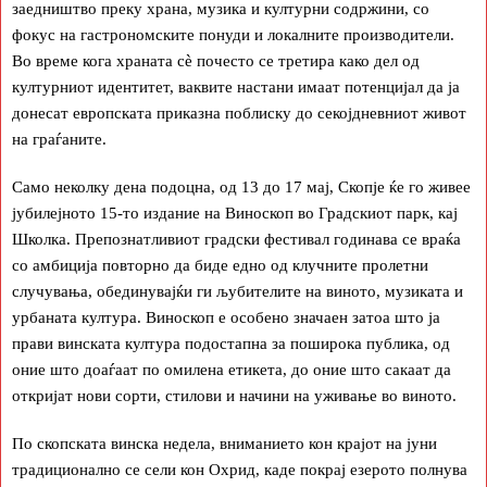
заедништво преку храна, музика и културни содржини, со
фокус на гастрономските понуди и локалните производители.
Во време кога храната сè почесто се третира како дел од
културниот идентитет, ваквите настани имаат потенцијал да ја
донесат европската приказна поблиску до секојдневниот живот
на граѓаните.
Само неколку дена подоцна, од 13 до 17 мај, Скопје ќе го живее
јубилејното 15-то издание на Виноскоп во Градскиот парк, кај
Школка. Препознатливиот градски фестивал годинава се враќа
со амбиција повторно да биде едно од клучните пролетни
случувања, обединувајќи ги љубителите на виното, музиката и
урбаната култура. Виноскоп е особено значаен затоа што ја
прави винската култура подостапна за поширока публика, од
оние што доаѓаат по омилена етикета, до оние што сакаат да
откријат нови сорти, стилови и начини на уживање во виното.
По скопската винска недела, вниманието кон крајот на јуни
традиционално се сели кон Охрид, каде покрај езерото полнува