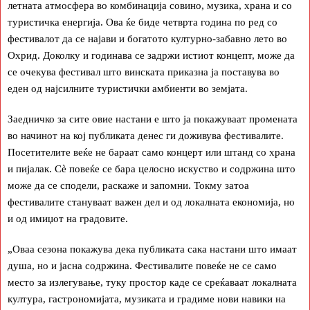
летната атмосфера во комбинација совино, музика, храна и со
туристичка енергија. Ова ќе биде четврта година по ред со
фестивалот да се најави и богатото културно-забавно лето во
Охрид. Доколку и годинава се задржи истиот концепт, може да
се очекува фестивал што винската приказна ја поставува во
еден од најсилните туристички амбиенти во земјата.
Заедничко за сите овие настани е што ја покажуваат промената
во начинот на кој публиката денес ги доживува фестивалите.
Посетителите веќе не бараат само концерт или штанд со храна
и пијалак. Сè повеќе се бара целосно искуство и содржина што
може да се сподели, раскаже и запомни. Токму затоа
фестивалите стануваат важен дел и од локалната економија, но
и од имиџот на градовите.
„Оваа сезона покажува дека публиката сака настани што имаат
душа, но и јасна содржина. Фестивалите повеќе не се само
место за излегување, туку простор каде се среќаваат локалната
култура, гастрономијата, музиката и градиме нови навики на