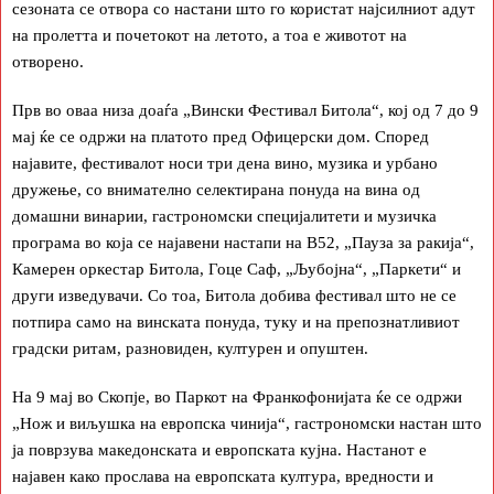
сезоната се отвора со настани што го користат најсилниот адут
на пролетта и почетокот на летото, а тоа е животот на
отворено.
Прв во оваа низа доаѓа „Вински Фестивал Битола“, кој од 7 до 9
мај ќе се одржи на платото пред Офицерски дом. Според
најавите, фестивалот носи три дена вино, музика и урбано
дружење, со внимателно селектирана понуда на вина од
домашни винарии, гастрономски специјалитети и музичка
програма во која се најавени настапи на B52, „Пауза за ракија“,
Камерен оркестар Битола, Гоце Саф, „Љубојна“, „Паркети“ и
други изведувачи. Со тоа, Битола добива фестивал што не се
потпира само на винската понуда, туку и на препознатливиот
градски ритам, разновиден, културен и опуштен.
На 9 мај во Скопје, во Паркот на Франкофонијата ќе се одржи
„Нож и виљушка на европска чинија“, гастрономски настан што
ја поврзува македонската и европската кујна. Настанот е
најавен како прослава на европската култура, вредности и