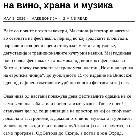
на вино, храна и музика
MAY 3, 2026
МАКЕДОНИЈА
2 MINS READ
Веќе со првите потопли вечери, Македонија повторно влегува
во сезоната на фестивали, период во кој градските плоштади,
паркови и отворени сцени стануваат места за дружење,
дегустација и традиционалните културни навики. Мај годинава
носи силна фестивалска динамика, од винскиот фестивал во
Битола, преку скопскиот гастрономски настан „Нож и виљушка
на европска чинија“, до јубилејното 15-то издание на Виноскоп,
еден од најпрепознатливите урбани вински фестивали кај нас.
Оваа низа од настани покажува дека фестивалите одамна не се
само вечерна забава или повод за излегување. Тие сè повеќе
стануваат дел од социјализација на простор во кој се спојуваат
локалната гастрономија, домашното вино, музиката, туризмот,
малите производители и новата публика која сака искуство, а не
само програма. Од Битола до Скопје, а потоа и кон Охрид,