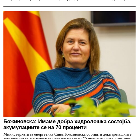
Божиновска: Имаме добра хидролошка состојба,
акумулациите се на 70 проценти
Министерката за енергетика Сања Божиновска соопшти дека домашните