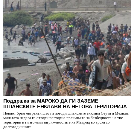
Поддршка за МАРОКО ДА ГИ ЗАЗЕМЕ
ШПАНСКИТЕ ЕНКЛАВИ НА НЕГОВА ТЕРИТОРИЈА
Новиот бран мигранти што ги погоди шпанските енклави Сеута и Мелиља
минатата недела го отвори повторно прашањето за безбедноста на тие
територии и ги зголеми загриженостите на Мадрид во врска со
долгогодишните