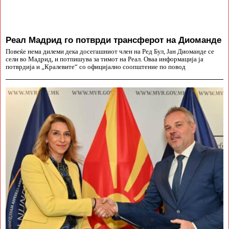
Реал Мадрид го потврди трансферот на Диоманде
Повеќе нема дилеми дека досегашниот член на Ред Бул, Јан Диоманде се
сели во Мадрид, и потпишува за тимот на Реал. Оваа информација ја
потврдија и „Кралевите“ со официјално соопштение по повод