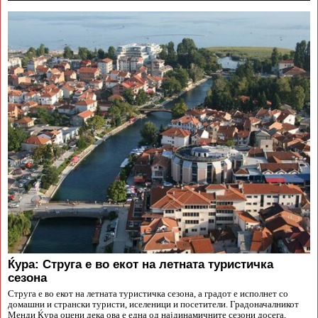
Ќура: Струга е во екот на летната туристичка
сезона
Струга е во екот на летната туристичка сезона, а градот е исполнет со
домашни и странски туристи, иселеници и посетители. Градоначалникот
Менди Ќура оцени дека ова е една од најдинамичните сезони досега,