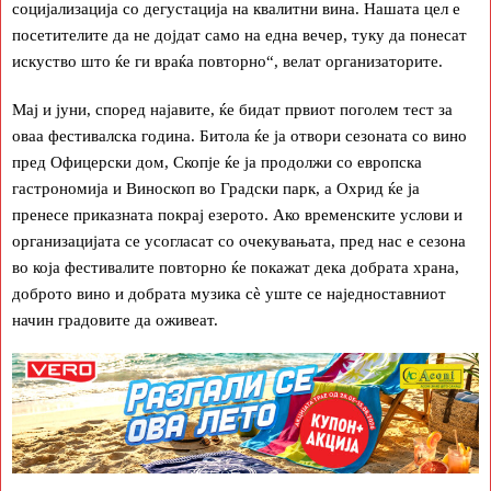
социјализација со дегустација на квалитни вина. Нашата цел е
посетителите да не дојдат само на една вечер, туку да понесат
искуство што ќе ги враќа повторно“, велат организаторите.
Мај и јуни, според најавите, ќе бидат првиот поголем тест за
оваа фестивалска година. Битола ќе ја отвори сезоната со вино
пред Офицерски дом, Скопје ќе ја продолжи со европска
гастрономија и Виноскоп во Градски парк, а Охрид ќе ја
пренесе приказната покрај езерото. Ако временските услови и
организацијата се усогласат со очекувањата, пред нас е сезона
во која фестивалите повторно ќе покажат дека добрата храна,
доброто вино и добрата музика сè уште се наједноставниот
начин градовите да оживеат.