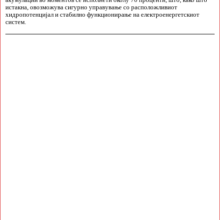
акумулации во моментов се исполнети околу 70 проценти, што, како што
истакна, овозможува сигурно управување со расположливиот
хидропотенцијал и стабилно функционирање на електроенергетскиот
систем.