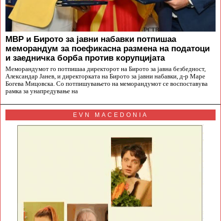
МВР и Бирото за јавни набавки потпишаа
меморандум за поефикасна размена на податоци
и заедничка борба против корупцијата
Меморандумот го потпишаа директорот на Бирото за јавна безбедност,
Александар Јанев, и директорката на Бирото за јавни набавки, д-р Маре
Богева Мицовска. Со потпишувањето на меморандумот се воспоставува
рамка за унапредување на
EVN MACEDONIA