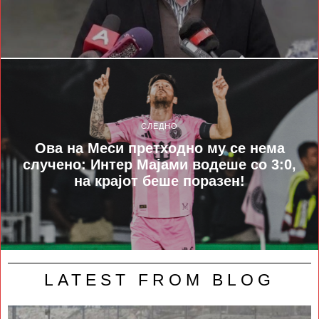
СЛЕДНО
Ова на Меси претходно му се нема
случено: Интер Мајами водеше со 3:0,
на крајот беше поразен!
LATEST FROM BLOG