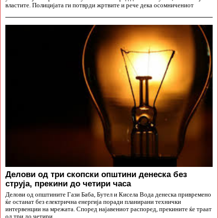
властите. Полицијата ги потврди жртвите и рече дека осомничениот
Делови од три скопски општини денеска без
струја, прекини до четири часа
Делови од општините Гази Баба, Бутел и Кисела Вода денеска привремено
ќе останат без електрична енергија поради планирани технички
интервенции на мрежата. Според најавениот распоред, прекините ќе траат
од три до четири