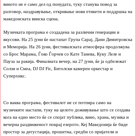
виното не е само дел од понудата, туку станува повод за
разговор, наздравување, откривање нови етикети и поддршка на
македонската винска сцена.
Музичката програма е создадена за различни генерации и
вкусови. На 25 јуни ќе настапат Група Сарај, Дани Димитровска
и Меморија. На 26 јуни, фестивалската атмосфера продолжува
со Брос Марама, Ѓоко Ѓорчев со Кате Танева, Куку Леле и
Пауза за ракија. Финалната вечер, на 27 јуни, ќе ја одбележат
Солзи и Смеа, DJ DJ Fic, Битолски камерен оркестар и
Суперхикс.
Со ваква програма, фестивалот не се потпира само на
музичките настапи, туку на целото доживување што се создава
кога на едно место ќе се спојат публика, вино, храна, музика и
вечерна раздвиженост покрај езерото. Кеј Македонија ќе биде
простор за дегустација, прошетка, средби со пријатели и