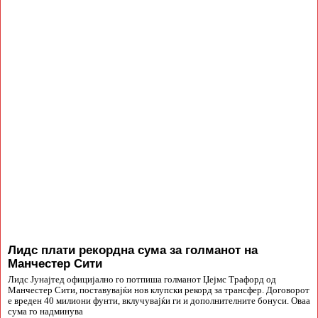
Лидс плати рекордна сума за голманот на
Манчестер Сити
Лидс Јунајтед официјално го потпиша голманот Џејмс Трафорд од
Манчестер Сити, поставувајќи нов клупски рекорд за трансфер. Договорот
е вреден 40 милиони фунти, вклучувајќи ги и дополнителните бонуси. Оваа
сума го надминува