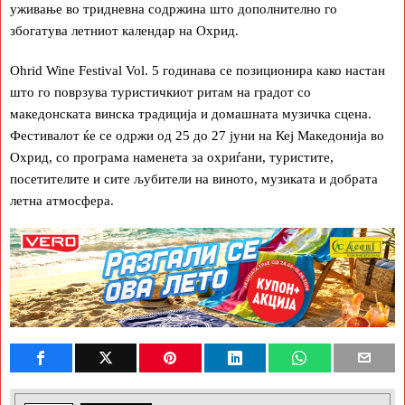
уживање во тридневна содржина што дополнително го
збогатува летниот календар на Охрид.
Ohrid Wine Festival Vol. 5 годинава се позиционира како настан
што го поврзува туристичкиот ритам на градот со
македонската винска традиција и домашната музичка сцена.
Фестивалот ќе се одржи од 25 до 27 јуни на Кеј Македонија во
Охрид, со програма наменета за охриѓани, туристите,
посетителите и сите љубители на виното, музиката и добрата
летна атмосфера.