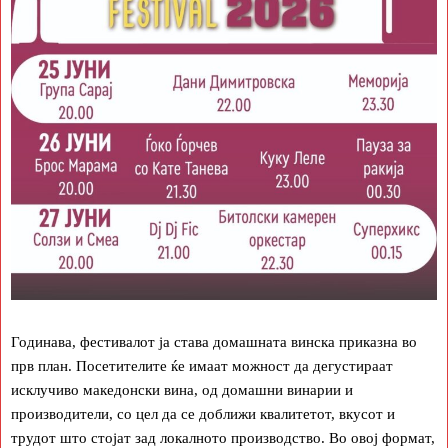
Годинава, фестивалот ја става домашната винска приказна во
прв план. Посетителите ќе имаат можност да дегустираат
исклучиво македонски вина, од домашни винарии и
производители, со цел да се доближи квалитетот, вкусот и
трудот што стојат зад локалното производство. Во овој формат,