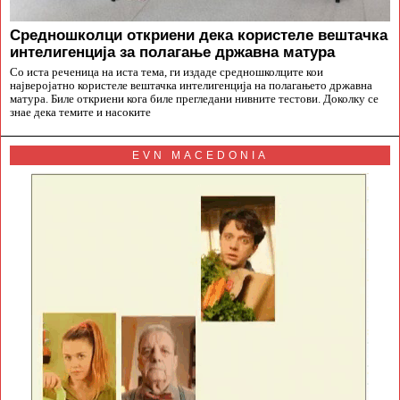
Средношколци откриени дека користеле вештачка
интелигенција за полагање државна матура
Со иста реченица на иста тема, ги издаде средношколците кои
најверојатно користеле вештачка интелигенција на полагањето државна
матура. Биле откриени кога биле прегледани нивните тестови. Доколку се
знае дека темите и насоките
EVN MACEDONIA