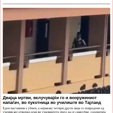
Двајца мртви, вклучувајќи го и вооружениот
напаѓач, во пукотница во училиште во Тајланд
Еден наставник е убиен, а најмалку четири други лица се повредени од
ученик кој отворил оган во училиштето пред да се самоубие, соопштија