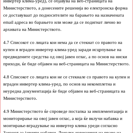
инвертер клима-уред), се објавува на веб-страницата на
Министерството, а донесените решенија во електронска форма
се доставуваат до подносителите на барањето на назначената
email адреса во барањето или може да се подигнат лично во
архивата на Министерството.
4.7 Списокот со лицата кои нема да се стекнат со правото на
купен и вграден инвертер клима-уред заради исцрпување на
предвидените средства од овој јавен оглас, а по основ на ниски
приходи, ќе биде објавен на веб-страницата на Министерството.
4.8 Списокот со лицата кои не се стекнале со правото на купен и
вграден инвертер клима-уред, по основ на некомплетна и
неуредна документација ќе биде објавен на веб-страницата на
Министерството.
4.9 Министерството ќе спроведе постапка за имплементација и
мониторирање на овој јавен оглас, а која ќе вклучи набавка и
монтирање-вградување на инвертер клима уреди согласно
Законот за јавните набавки. Доколку корисникот на право на