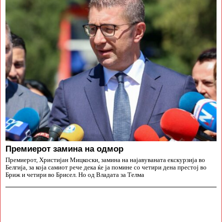
Премиерот замина на одмор
Премиерот, Христијан Мицкоски, замина на најавуваната екскурзија во
Белгија, за која самиот рече дека ќе ја помине со четири дена престој во
Бриж и четири во Брисел. Но од Владата за Телма