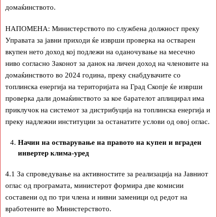
домаќинството.
НАПОМЕНА: Министерството по службена должност преку
Управата за јавни приходи ќе изврши проверка на остварен
вкупен нето доход кој подлежи на оданочување на месечно
ниво согласно Законот за данок на личен доход на членовите на
домаќинството во 2024 година, преку снабдувачите со
топлинска енергија на територијата на Град Скопје ќе изврши
проверка дали домаќинството за кое барателот аплицирал има
приклучок на системот за дистрибуција на топлинска енергија и
преку надлежни институции за останатите услови од овој оглас.
Начин на остварување на правото на купен и вграден
инвертер клима-уред
4.1 За спроведување на активностите за реализација на Јавниот
оглас од програмата, министерот формира две комисии
составени од по три члена и нивни заменици од редот на
вработените во Министерството.