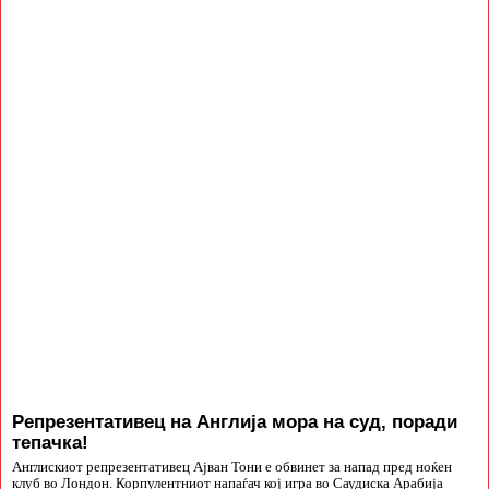
Репрезентативец на Англија мора на суд, поради
тепачка!
Англискиот репрезентативец Ајван Тони е обвинет за напад пред ноќен
клуб во Лондон. Корпулентниот напаѓач кој игра во Саудиска Арабија