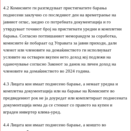
4.2 Комисиите ги разгледуваат пристигнатите барања
поднесени заклучно со последниот ден на времетраење на
јавниот оглас, заедно со потребната документација и го
утврдуваат точниот број на пристигнати уредни и комплетни
барања. Согласно потпишаниот меморандум за соработка,
комисиите ќе побараат од Управата за јавни приходи, дали
членот или членовите на домаќинството ги исполнуваат
условите на остварен вкупен нето доход кој подлежи на
оданочување согласно Законот за данок на личен доход на
членовите на домаќинството во 2024 година.
4.3 Лицата кои имаат поднесено барање, а немаат уредна и
комплетна документација или на барање на Комисиите во
предвидениот рок не ја доуредат или комплетираат поднесената
документација нема да се стекнат со правото на купен и
вграден инвертер клима-уред.
4.4 Лицата кои имаат поднесено барање, а коишто во