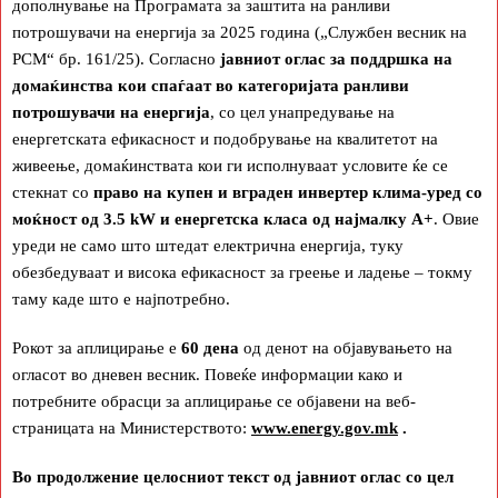
дополнување на Програмата за заштита на ранливи
потрошувачи на енергија за 2025 година („Службен весник на
РСМ“ бр. 161/25). Согласно
јавниот оглас за поддршка на
домаќинства кои спаѓаат во категоријата ранливи
потрошувачи на енергија
, со цел унапредување на
енергетската ефикасност и подобрување на квалитетот на
живеење, домаќинствата кои ги исполнуваат условите ќе се
стекнат со
право на купен и вграден инвертер клима-уред со
моќност од 3.5 kW и енергетска класа од најмалку А+
. Овие
уреди не само што штедат електрична енергија, туку
обезбедуваат и висока ефикасност за греење и ладење – токму
таму каде што е најпотребно.
Рокот за аплицирање е
60 дена
од денот на објавувањето на
огласот во дневен весник. Повеќе информации како и
потребните обрасци за аплицирање се објавени на веб-
страницата на Министерството:
www.energy.gov.mk
.
Во продолжение целосниот текст од јавниот оглас со цел