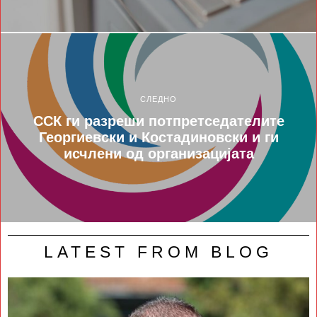
СЛЕДНО
ССК ги разреши потпретседателите
Георгиевски и Костадиновски и ги
исчлени од организацијата
LATEST FROM BLOG