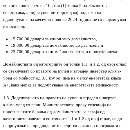
во согласност со член 10 став (1) точка 5 од Законот за
енергетика, а чиј вкупен нето доход кој подлежи на
оданочување на месечно ниво во 2024 година не го надминувал
износот од:
15.700,00 денари за едночлено домаќинство,
19.800,00 денари за домаќинство со два члена и
23.700,00 денари за домаќинство со три и повеќе члена.
Домаќинствата од категориите од точки 1.1. и 1.2. од овој оглас
се стекнуваат со правото на купен и вграден инвертер клима-
уред со моќност од 3.5 kW кој има најмалку енергетска класа
А+, како мерка за подобрување на енергетската ефикасност.
1.3. Доделувањето на правото на купен и вграден инвертер
клима-уред го врши Министерството преку селекција на
пристигнатите барања од домаќинствата за секоја од
категориите наведени во точките 1.1 и 1.2 од овој оглас, се до
исцрпување на предвидените средства согласно програмата и