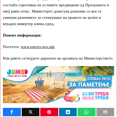
состојба спротивна на условите предвидени од Програмата и
овој јавен оглас, Министерот донесува решение со кое се
укинува решението за стекнување на правото на купен и
вграден инвертер клима-уред.
Повеќе информации:
Посетете:
www.energy.gov.mk
Или јавете се/појдете директно во архивата на Министерството.