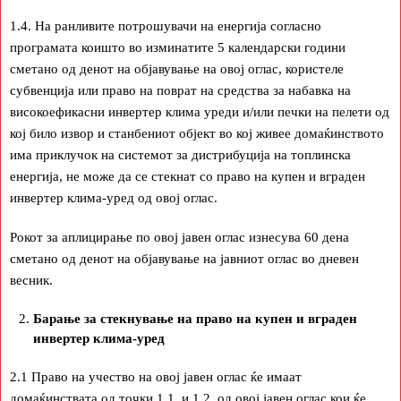
1.4. На ранливите потрошувачи на енергија согласно
програмата коишто во изминатите 5 календарски години
сметано од денот на објавување на овој оглас, користеле
субвенција или право на поврат на средства за набавка на
високоефикасни инвертер клима уреди и/или печки на пелети од
кој било извор и станбениот објект во кој живее домаќинството
има приклучок на системот за дистрибуција на топлинска
енергија, не може да се стекнат со право на купен и вграден
инвертер клима-уред од овој оглас.
Рокот за аплицирање по овој јавен оглас изнесува 60 дена
сметано од денот на објавување на јавниот оглас во дневен
весник.
Барање за стекнување на право на купен и вграден
инвертер клима-уред
2.1 Право на учество на овој јавен оглас ќе имаат
домаќинствата од точки 1.1. и 1.2. од овој јавен оглас кои ќе