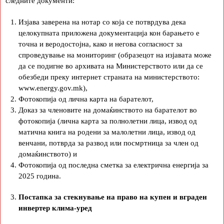
следните документи:
Изјава заверена на нотар со која се потврдува дека
целокупната приложена документација кон барањето е
точна и веродостојна, како и негова согласност за
спроведување на мониторинг (образецот на изјавата може
да се подигне во архивата на Министерството или да се
обезбеди преку интернет страната на министерството:
www.energy.gov.mk),
Фотокопија од лична карта на барателот,
Доказ за членовите на домаќинството на барателот во
фотокопија (лична карта за полнолетни лица, извод од
матична книга на родени за малолетни лица, извод од
венчани, потврда за развод или посмртница за член од
домаќинството) и
Фотокопија од последна сметка за електрична енергија за
2025 година.
Постапка за стекнување на право на купен и вграден
инвертер клима-уред