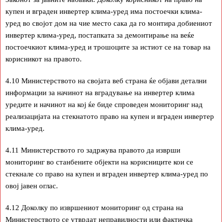
купен и вграден инвертер клима-уред има постоечки клима-
уред во својот дом на чие место сака да го монтира добиениот
инвертер клима-уред, постапката за демонтирање на веќе
постоечкиот клима-уред и трошоците за истиот се на товар на
корисникот на правото.
4.10 Министерството на својата веб страна ќе објави детални
информации за начинот на вградување на инвертер клима
уредите и начинот на кој ќе биде спроведен мониторинг над
реализацијата на стекнатото право на купен и вграден инвертер
клима-уред.
4.11 Министерството го задржува правото да изврши
мониторинг во станбените објекти на корисниците кои се
стекнале со право на купен и вграден инвертер клима-уред по
овој јавен оглас.
4.12 Доколку по извршениот мониторинг од страна на
Министерството се утврдат неправилности или фактичка