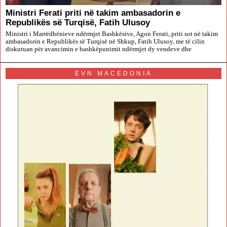
Ministri Ferati priti në takim ambasadorin e
Republikës së Turqisë, Fatih Ulusoy
Ministri i Marrëdhënieve ndërmjet Bashkësive, Agon Ferati, priti sot në takim
ambasadorin e Republikës së Turqisë në Shkup, Fatih Ulusoy, me të cilin
diskutuan për avancimin e bashkëpunimit ndërmjet dy vendeve dhe
EVN MACEDONIA