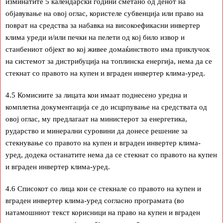
изминатите 5 календарски години сметано од денот на
објавување на овој оглас, користеле субвенција или право на
поврат на средства за набавка на високоефикасни инвертер
клима уреди и/или печки на пелети од кој било извор и
станбениот објект во кој живее домаќинството има приклучок
на системот за дистрибуција на топлинска енергија, нема да се
стекнат со правото на купен и вграден инвертер клима-уред.
4.5 Комисиите за лицата кои имаат поднесено уредна и
комплетна документација се до исцрпување на средствата од
овој оглас, му предлагаат на министерот за енергетика,
рударство и минерални суровини да донесе решение за
стекнување со правото на купен и вграден инвертер клима-
уред, додека останатите нема да се стекнат со правото на купен
и вграден инвертер клима-уред.
4.6 Списокот со лица кои се стекнале со правото на купен и
вграден инвертер клима-уред согласно програмата (во
натамошниот текст корисници на право на купен и вграден