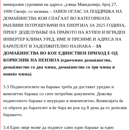
минерални суровини на адреса „улица Македонија, број 27,
1000 Скопје, со назнака – ЈАВЕН ОГЛАС ЗА ПОДДРШКА НА
ДОМАЌИНСТВА КОИ СПАЃААТ ВО КАТЕГОРИЈАТА
РАНЛИВИ ПОТРОШУВАЧИ НА ЕНЕРГИЈА ЗА 2025 ГОДИНА,
ПРЕКУ ДОДЕЛУВАЊЕ НА ПРАВОТО НА КУПЕН И ВГРАДЕН
ИНВЕРТЕР КЛИМА УРЕД, ИМЕ И ПРЕЗИМЕ И АДРЕСА НА
БАРАТЕЛОТ И ЗАДОЛЖИТЕЛНО НАЗНАКА –
ЗА
ДОМАЌИНСТВА ВО КОЕ ЕДИНСТВЕН ПРИХОД Е ОД
КОРИСНИК НА ПЕНЗИЈА (едночлено домаќинство,
домаќинство со два члена, домаќинство со три члена и
повеќе члена)
.
3.3 Подносителите на барање треба да достават уредно и
комплетно барање со сите потребни документи. Доколку
поднесеното барање е неуредно и некомплетно, Комисијата ќе
се обрати до барателот и ќе бара во рок од 8 дена да го дополни
барањето.
3.4 Едно лице може да поднесе само едно барање за едно