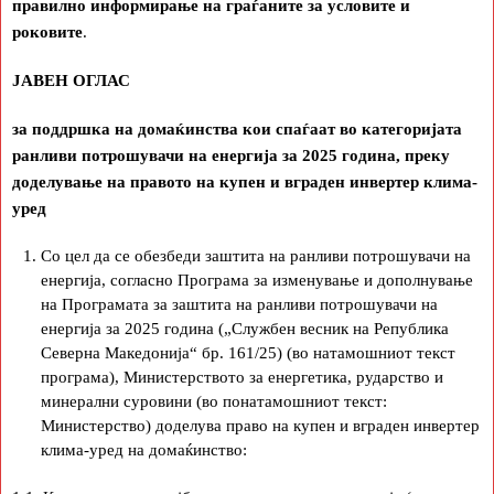
правилно информирање на граѓаните за условите и
роковите
.
ЈАВЕН ОГЛАС
за поддршка на домаќинства кои спаѓаат во категоријата
ранливи потрошувачи на енергија за 2025 година, преку
доделување на правото на купен и вграден инвертер клима-
уред
Со цел да се обезбеди заштита на ранливи потрошувачи на
енергија, согласно Програма за изменување и дополнување
на Програмата за заштита на ранливи потрошувачи на
енергија за 2025 година („Службен весник на Република
Северна Македонија“ бр. 161/25) (во натамошниот текст
програма), Министерството за енергетика, рударство и
минерални суровини (во понатамошниот текст:
Министерство) доделува право на купен и вграден инвертер
клима-уред на домаќинство: