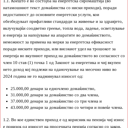
1.1. Коешто е во состојба на енергетска сиромаштија (во
натамошниот текст домаќинства со ниски приходи), поради
недостапност до основните енергетски услуги, кои
обезбедуваат прифатливи стандарди за живеење и за здравјето,
вклучувајќи соодветно греење, топла вода, ладење, осветлување
и енергија за напојување на апаратите во домаќинството,
неможност за примена на мерки за енергетска ефикасност
поради ниските приходи, или високиот удел на трошокот за
енергија во вкупниот приход на домаќинството во согласност со
член 10 став (1) точка 1 од Законот за енергетика и чиј вкупен
нето доход кој подлежи на оданочување на месечно ниво во
2024 година не го надминувал износот од:
25.000,00 денари за едночлено домаќинство,
31.000,00 денари за домаќинство со два члена,
37.000,00 денари за домаќинство со три члена и
43.000,00 денари за домаќинство со четири и повеќе члена.
1.2. Во кое единствен приход е од корисник на пензија чиј износ
е понизок од износот на просечната пензија согласно со закон,