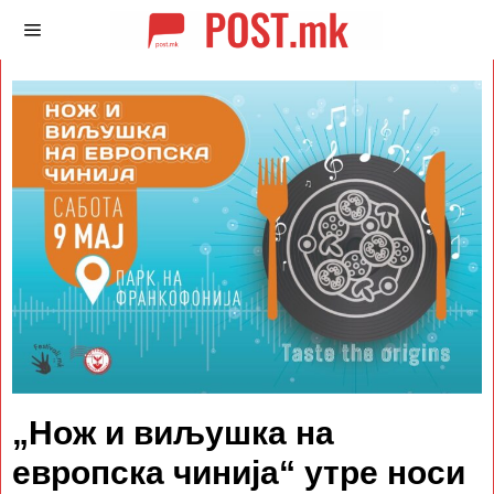
„Нож и виљушка на
европска чинија“ утре носи