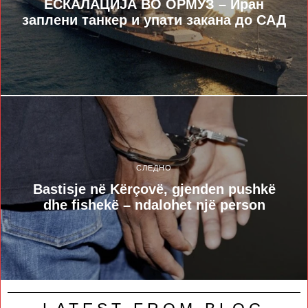
ЕСКАЛАЦИЈА ВО ОРМУЗ – Иран
заплени танкер и упати закана до САД
СЛЕДНО
Bastisje në Kërçovë, gjenden pushkë
dhe fishekë – ndalohet një person