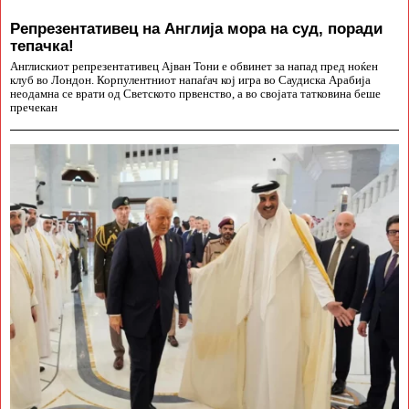
Репрезентативец на Англија мора на суд, поради
тепачка!
Англискиот репрезентативец Ајван Тони е обвинет за напад пред ноќен
клуб во Лондон. Корпулентниот напаѓач кој игра во Саудиска Арабија
неодамна се врати од Светското првенство, а во својата татковина беше
пречекан