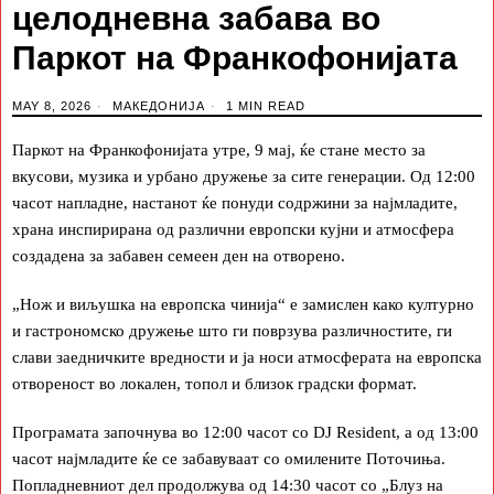
целодневна забава во
Паркот на Франкофонијата
MAY 8, 2026
МАКЕДОНИЈА
1 MIN READ
Паркот на Франкофонијата утре, 9 мај, ќе стане место за
вкусови, музика и урбано дружење за сите генерации. Од 12:00
часот напладне, настанот ќе понуди содржини за најмладите,
храна инспирирана од различни европски кујни и атмосфера
создадена за забавен семеен ден на отворено.
„Нож и виљушка на европска чинија“ е замислен како културно
и гастрономско дружење што ги поврзува различностите, ги
слави заедничките вредности и ја носи атмосферата на европска
отвореност во локален, топол и близок градски формат.
Програмата започнува во 12:00 часот со DJ Resident, а од 13:00
часот најмладите ќе се забавуваат со омилените Поточиња.
Попладневниот дел продолжува од 14:30 часот со „Блуз на