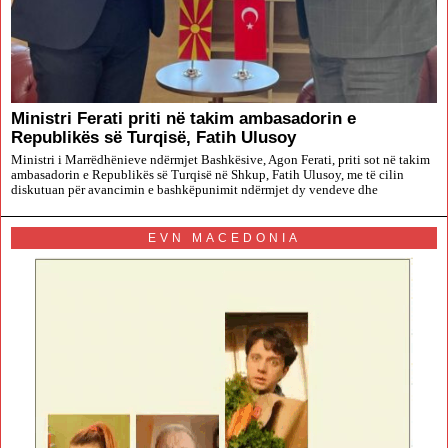
Ministri Ferati priti në takim ambasadorin e
Republikës së Turqisë, Fatih Ulusoy
Ministri i Marrëdhënieve ndërmjet Bashkësive, Agon Ferati, priti sot në takim
ambasadorin e Republikës së Turqisë në Shkup, Fatih Ulusoy, me të cilin
diskutuan për avancimin e bashkëpunimit ndërmjet dy vendeve dhe
EVN MACEDONIA