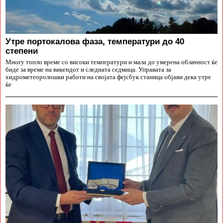
Утре портокалова фаза, температури до 40
степени
Многу топло време со високи температури и мала до умерена облачност ќе
биде за време на викендот и следната седмица. Управата за
хидрометеоролошки работи на својата фејсбук станица објави дека утре
ќе