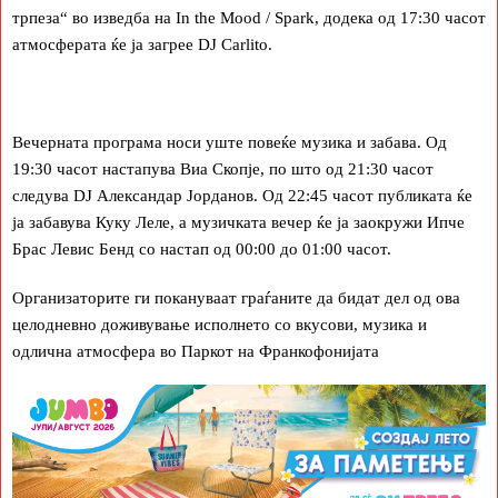
трпеза“ во изведба на In the Mood / Spark, додека од 17:30 часот
атмосферата ќе ја загрее DJ Carlito.
Вечерната програма носи уште повеќе музика и забава. Од
19:30 часот настапува Виа Скопје, по што од 21:30 часот
следува DJ Александар Јорданов. Од 22:45 часот публиката ќе
ја забавува Куку Леле, а музичката вечер ќе ја заокружи Ипче
Брас Левис Бенд со настап од 00:00 до 01:00 часот.
Организаторите ги покануваат граѓаните да бидат дел од ова
целодневно доживување исполнето со вкусови, музика и
одлична атмосфера во Паркот на Франкофонијата