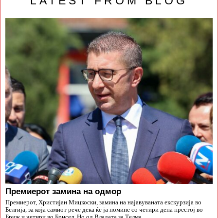
LATEST FROM BLOG
Премиерот замина на одмор
Премиерот, Христијан Мицкоски, замина на најавуваната екскурзија во
Белгија, за која самиот рече дека ќе ја помине со четири дена престој во
Бриж и четири во Брисел. Но од Владата за Телма